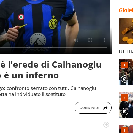
Gioie
ULTI
’è l’erede di Calhanoglu
o è un inferno
go: confronto serrato con tutti. Calhanoglu
ta ha individuato il sostituto
CONDIVIDI
ionato di calcio in tutte le sue sfaccettature, con una