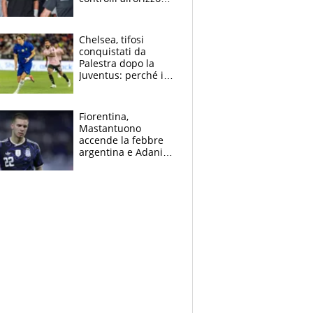
e il possibile
sacrificio per lo US
Open
Chelsea, tifosi
conquistati da
Palestra dopo la
Juventus: perché i
fan dei Blues sono
pazzi dell’azzurro
Fiorentina,
Mastantuono
accende la febbre
argentina e Adani
impazzisce. Ma
Antognoni ‘rovina la
festa’ a Commisso