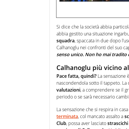
Si dice che la società abbia partic
abbia gestito una situazione ingarbu
squadra
, spaccata in due dopo l’usc
Calhanoglu nei confronti del suo ca
senso unico. Non ho mai tradito
Calhanoglu più vicino a
Pace fatta, quindi?
La sensazione è 
nascondendola sotto il tappeto. La 
valutazioni
, a comprendere se il g
periodo o se sarà necessario cambi
La sensazione che si respira in casa 
terminata
, col mancato assalto a
s
Club
, possa aver lasciato
strascichi