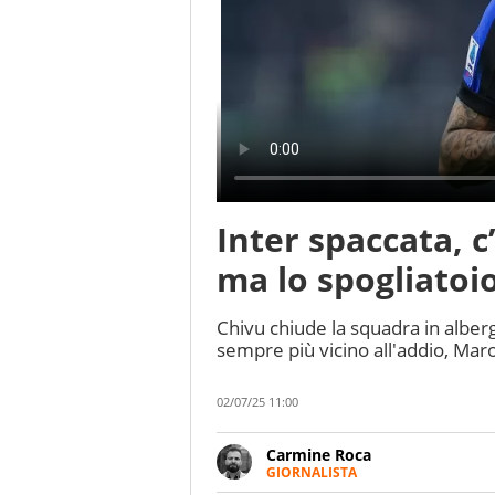
Inter spaccata, c
ma lo spogliatoi
Chivu chiude la squadra in alber
sempre più vicino all'addio, Marot
02/07/25 11:00
Carmine Roca
GIORNALISTA
Giornalista pubblicista, appass