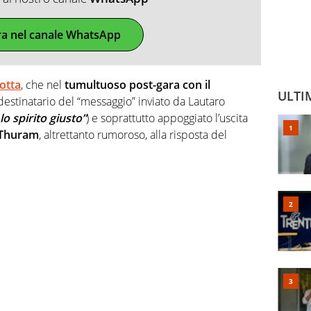
ra nel canale WhatsApp
otta
, che nel
tumultuoso post-gara con il
ULTI
 destinatario del “messaggio” inviato da Lautaro
o spirito giusto”
) e soprattutto appoggiato l’uscita
i Thuram
, altrettanto rumoroso, alla risposta del