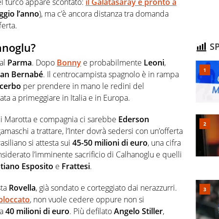
el turco appare scontato:
il Galatasaray è pronto a
aggio l’anno
), ma c’è ancora distanza tra domanda
ferta.
anoglu?
SP
 al
Parma
. Dopo
Bonny
e probabilmente
Leoni
,
ian Bernabé
. Il centrocampista spagnolo è in rampa
acerbo
per prendere in mano le redini del
 a primeggiare in Italia e in Europa.
di Marotta e compagnia ci sarebbe
Ederson
amaschi a trattare, l’Inter dovrà sedersi con un’offerta
asiliano si attesta sui
45-50 milioni di euro
, una cifra
siderato l’imminente sacrificio di Calhanoglu e quelli
tiano Esposito
e
Frattesi
.
sta
Rovella
, già sondato e corteggiato dai nerazzurri.
bloccato
, non vuole cedere oppure non si
 a
40 milioni di euro
. Più defilato
Angelo Stiller
,