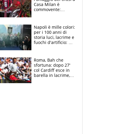
Casa Milan è
commovente:
maglie, bandiere,
sciarpe, lacrime e
bigliettini
Napoli è mille colori:
per i 100 anni di
storia luci, lacrime e
fuochi d'artificio: De
Laurentiis salta al
coro anti-Juve
Roma, Bah che
sfortuna: dopo 27'
col Cardiff esce in
barella in lacrime,
Dybala rigore da
schiaffi, i giallorossi
prendono 3 gol in
45'