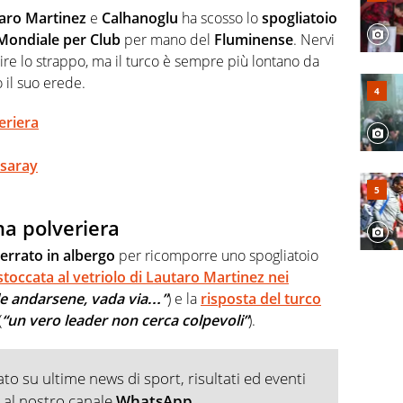
campionati minori.
aro Martinez
e
Calhanoglu
ha scosso lo
spogliatoio
 Mondiale per Club
per mano del
Fluminense
. Nervi
ucire lo strappo, ma il turco è sempre più lontano da
 il suo erede.
eriera
asaray
una polveriera
errato in albergo
per ricomporre uno spogliatoio
stoccata al vetriolo di Lautaro Martinez nei
le andarsene, vada via…”
) e la
risposta del turco
(
“un vero leader non cerca colpevoli”
).
o su ultime news di sport, risultati ed eventi
ti al nostro canale
WhatsApp