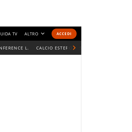
UIDA TV
ALTRO
ACCEDI
NFERENCE L.
CALENDARI E CLASSIFICHE
CALCIO ESTERO
SUPERCOPPA ITALIAN
ALTRI SPORT
MONDIALI 2026
OLIMPIADI
GOSSIP
LIFESTYLE