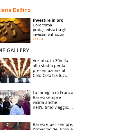
STORIE
lleria Delfino
SPECIALI
Investire in oro
L’oro torna
ESPERTI
protagonista tra gli
investimenti sicuri
LEGGI
CONTATTI
ME GALLERY
Vozinha, in 30mila
allo stadio per la
presentazione al
Colo-Colo tra luci,
spettacolo, elicotteri
e paracadutisti
La famiglia di Franco
Baresi sempre
vicina anche
nell'ultimo viaggio,
la moglie Maura, i
figli e i suoi cari
circondati
Baresi 6 per sempre,
dall'affetto dei tifosi
l'omaggio dei tifosi a