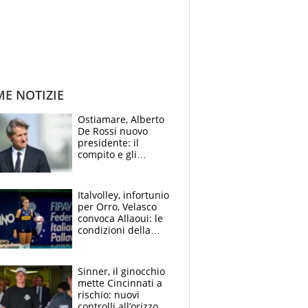
ME NOTIZIE
Ostiamare, Alberto
De Rossi nuovo
presidente: il
compito e gli
obiettivi ricevuti dal
figlio Daniele
Italvolley, infortunio
per Orro, Velasco
convoca Allaoui: le
condizioni della
palleggiatrice per gli
Europei
Sinner, il ginocchio
mette Cincinnati a
rischio: nuovi
controlli all’orizzonte