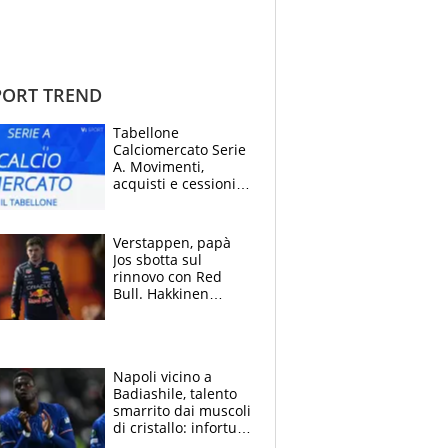
ORT TREND
Tabellone
Calciomercato Serie
A. Movimenti,
acquisti e cessioni:
estate 2026-27
Verstappen, papà
Jos sbotta sul
rinnovo con Red
Bull. Hakkinen
avverte McLaren:
“Prendere Max
sarebbe un rischio”
Napoli vicino a
Badiashile, talento
smarrito dai muscoli
di cristallo: infortuni
a raffica negli ultimi