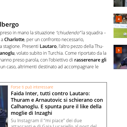
albergo
a preso in mano la situazione
“chiudendo”
la squadra –
, a
Charlotte
, per un confronto necessario,
a stagione. Presenti
Lautaro
, l’altro pezzo della Thu-
anoglu
, volato subito in Turchia. Come riportato da la
hanno preso parola, con l’obiettivo di
rasserenare gli
n caso, altrimenti destinato ad accompagnare le
Forse ti può interessare
Faida Inter, tutti contro Lautaro:
Thuram e Arnautovic si schierano con
Calhanoglu. E spunta pure il like della
moglie di Inzaghi
Su Instagram il “mi piace” dei due
attaccanti e di Gaia Lucariello al post del