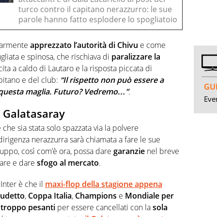
turco contro il capitano nerazzurro: le sue
parole hanno fatto esplodere lo spogliatoio
olarmente
apprezzato l’autorità di Chivu
e come
gliata e spinosa, che rischiava di
paralizzare la
ita a caldo di Lautaro e la risposta piccata di
pitano e del club:
“Il rispetto non può essere a
GUI
 questa maglia. Futuro? Vedremo…”
.
Even
l Galatasaray
che sia stata solo spazzata via la polvere
dirigenza nerazzurra sarà chiamata a fare le sue
ruppo, così com’è ora, possa dare
garanzie
nel breve
are e dare
sfogo al mercato
.
Inter è che il
maxi-flop della stagione appena
cudetto
,
Coppa Italia
,
Champions
e
Mondiale per
 troppo pesanti
per essere cancellati con la
sola