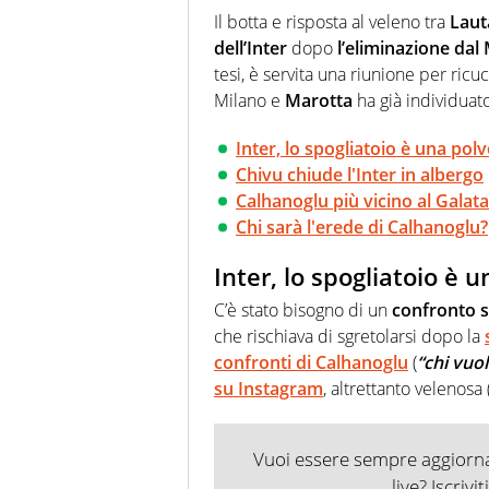
particolare predilezione per i 
Il botta e risposta al veleno tra
Laut
dell’Inter
dopo
l’eliminazione dal
tesi, è servita una riunione per ric
Milano e
Marotta
ha già individuato
Inter, lo spogliatoio è una polv
Chivu chiude l'Inter in albergo
Calhanoglu più vicino al Galat
Chi sarà l'erede di Calhanoglu?
Inter, lo spogliatoio è 
C’è stato bisogno di un
confronto s
che rischiava di sgretolarsi dopo la
confronti di Calhanoglu
(
“chi vuo
su Instagram
, altrettanto velenosa 
Vuoi essere sempre aggiornat
live? Iscrivi