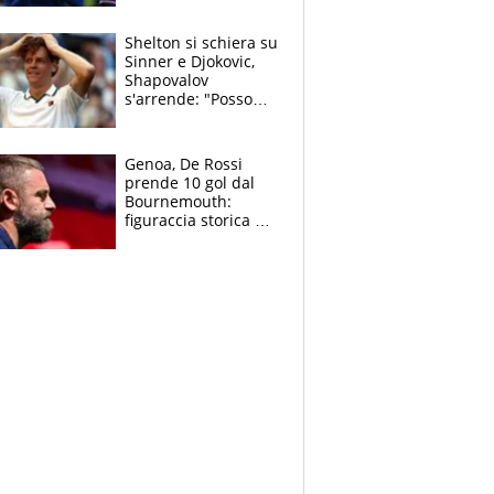
3 anni
Shelton si schiera su
Sinner e Djokovic,
Shapovalov
s'arrende: "Posso
battere tutti tranne
Jannik e Alcaraz"
Genoa, De Rossi
prende 10 gol dal
Bournemouth:
figuraccia storica ed
è allarme per il
mercato di Lopez