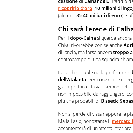
cessione di Calhanoglu
. L’addio d
ricoprirlo d’oro
(
10 milioni di ing
(almeno
35-40 milioni di euro
) e of
Chi sarà l’erede di Calh
Per il
dopo-Calha
si guarda ancora
Chivu rivorrebbe con sé anche
Adr
di lancio, ma forse ancora
troppo 
centrocampo di una squadra chiamata
Ecco che in pole nelle preferenze 
dell’Atalanta
. Per convincere i berg
già importante: la valutazione del br
non impossibile da raggiungere, con
più che probabili di
Bisseck
,
Sebas
Non si perde di vista neppure la pi
Ma la Lazio, nonostante il
mercato 
accontenterà di un’offerta inferiore