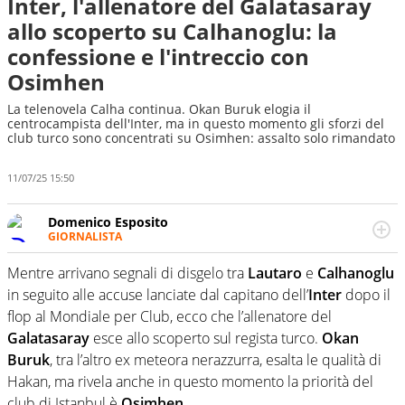
Inter, l'allenatore del Galatasaray
allo scoperto su Calhanoglu: la
confessione e l'intreccio con
Osimhen
La telenovela Calha continua. Okan Buruk elogia il
centrocampista dell'Inter, ma in questo momento gli sforzi del
club turco sono concentrati su Osimhen: assalto solo rimandato
11/07/25 15:50
Domenico Esposito
GIORNALISTA
Da vent’anni in campo e sul campo per vivere ogni evento
in tutte le sue sfaccettature. Passione smisurata per il
Mentre arrivano segnali di disgelo tra
Lautaro
e
Calhanoglu
calcio e per la sfera di cuoio. Il pallone è una cosa
in seguito alle accuse lanciate dal capitano dell’
Inter
dopo il
serissima, guai a dirgli di no
flop al Mondiale per Club, ecco che l’allenatore del
Galatasaray
esce allo scoperto sul regista turco.
Okan
Buruk
, tra l’altro ex meteora nerazzurra, esalta le qualità di
Hakan, ma rivela anche in questo momento la priorità del
club di Istanbul è
Osimhen
.