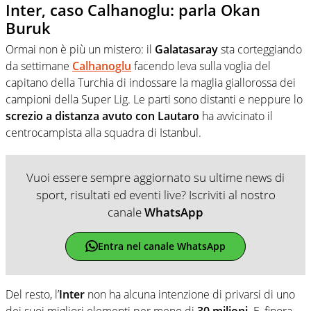
Inter, caso Calhanoglu: parla Okan
Buruk
Ormai non è più un mistero: il
Galatasaray
sta corteggiando
da settimane
Calhanoglu
facendo leva sulla voglia del
capitano della Turchia di indossare la maglia giallorossa dei
campioni della Super Lig. Le parti sono distanti e neppure lo
screzio a distanza avuto con Lautaro
ha avvicinato il
centrocampista alla squadra di Istanbul.
Vuoi essere sempre aggiornato su ultime news di
sport, risultati ed eventi live? Iscriviti al nostro
canale
WhatsApp
Entra nel canale WhatsApp
Del resto, l’
Inter
non ha alcuna intenzione di privarsi di uno
dei suoi migliori elementi per meno di
30 milioni
. E, finora,