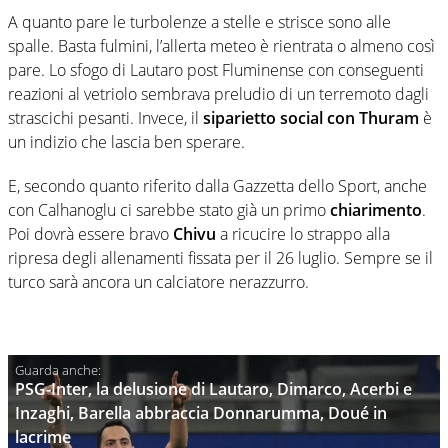
A quanto pare le turbolenze a stelle e strisce sono alle
spalle. Basta fulmini, l’allerta meteo è rientrata o almeno così
pare. Lo sfogo di Lautaro post Fluminense con conseguenti
reazioni al vetriolo sembrava preludio di un terremoto dagli
strascichi pesanti. Invece, il
siparietto social con Thuram
è
un indizio che lascia ben sperare.
E, secondo quanto riferito dalla Gazzetta dello Sport, anche
con Calhanoglu ci sarebbe stato già un primo
chiarimento
.
Poi dovrà essere bravo
Chivu
a ricucire lo strappo alla
ripresa degli allenamenti fissata per il 26 luglio. Sempre se il
turco sarà ancora un calciatore nerazzurro.
PSG-Inter, la delusione di Lautaro, Dimarco, Acerbi e
Inzaghi, Barella abbraccia Donnarumma, Doué in
lacrime