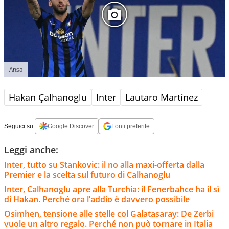
Ansa
Hakan Çalhanoglu
Inter
Lautaro Martínez
Seguici su:
Google Discover
Fonti preferite
Leggi anche:
Inter, tutto su Stankovic: il no alla maxi-offerta dalla
Premier e la scelta sul futuro di Calhanoglu
Inter, Calhanoglu apre alla Turchia: il Fenerbahce ha il sì
di Hakan. Perché ora l’addio è davvero possibile
Osimhen, tensione alle stelle col Galatasaray: De Zerbi
vuole un altro regalo. Perché non può tornare in Italia