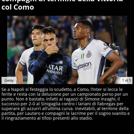
giornalisti ed esperti di sport abili sia nel gioco di
col Como
rimessa quando intercettano le notizie e le rilanciano
verso la rete, sia nella costruzione dal basso quando
creano contenuti 100% originali ed esclusivi.
Getty
1
di
5
Se a Napoli si festeggia lo scudetto, a Como, l’Inter si lecca le
ferite e resta con la delusione per un campionato perso per un
punto. Non è bastato, infatti ai ragazzi di Simone Inzaghi, il
successo per 2-0 al Sinigaglia contro i lariani di Fabregas per
superare gli azzurri all’ultima curva. Inevitabili, al termine della
partita, per Lautaro e compagni le lacrime per il sogno svanito e
il ringraziamento ai tifosi presenti allo stadio.