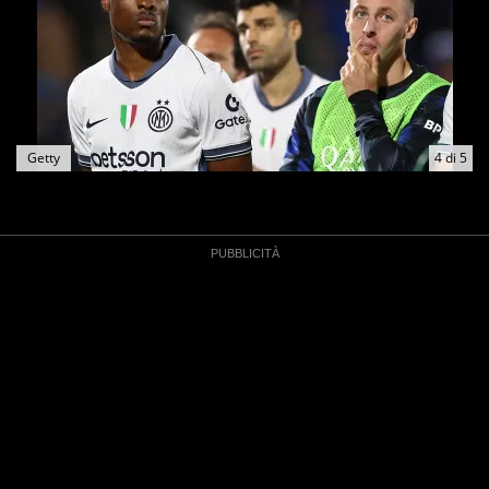
Getty
4
di
5