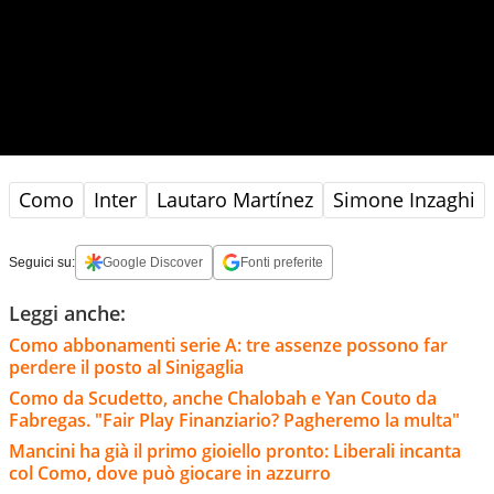
Como
Inter
Lautaro Martínez
Simone Inzaghi
Seguici su:
Google Discover
Fonti preferite
Leggi anche:
Como abbonamenti serie A: tre assenze possono far
perdere il posto al Sinigaglia
Como da Scudetto, anche Chalobah e Yan Couto da
Fabregas. "Fair Play Finanziario? Pagheremo la multa"
Mancini ha già il primo gioiello pronto: Liberali incanta
col Como, dove può giocare in azzurro