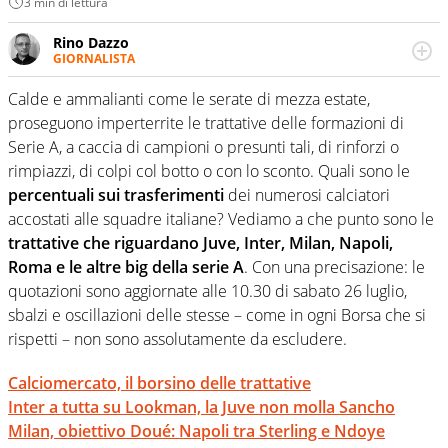
3 min di lettura
Rino Dazzo
GIORNALISTA
Se mai ci fosse modo di traslare il glossario del calcio in
una nicchia di esperti, lui ne farebbe parte. Non si perde
Calde e ammalianti come le serate di mezza estate,
una svista arbitrale né gli umori social del mondo delle
proseguono imperterrite le trattative delle formazioni di
curve
Serie A, a caccia di campioni o presunti tali, di rinforzi o
rimpiazzi, di colpi col botto o con lo sconto. Quali sono le
percentuali sui trasferimenti
dei numerosi calciatori
accostati alle squadre italiane? Vediamo a che punto sono le
trattative che riguardano Juve, Inter, Milan, Napoli,
Roma e le altre big della serie A
. Con una precisazione: le
quotazioni sono aggiornate alle 10.30 di sabato 26 luglio,
sbalzi e oscillazioni delle stesse – come in ogni Borsa che si
rispetti – non sono assolutamente da escludere.
Calciomercato, il borsino delle trattative
Inter a tutta su Lookman, la Juve non molla Sancho
Milan, obiettivo Doué: Napoli tra Sterling e Ndoye