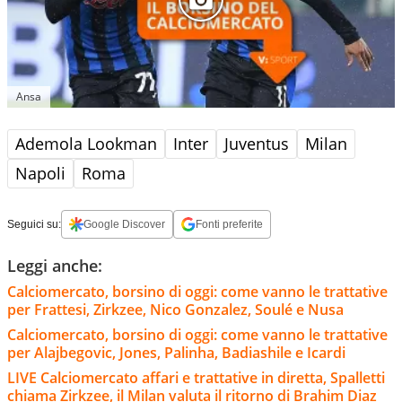
Ansa
Ademola Lookman
Inter
Juventus
Milan
Napoli
Roma
Seguici su:
Google Discover
Fonti preferite
Leggi anche:
Calciomercato, borsino di oggi: come vanno le trattative
per Frattesi, Zirkzee, Nico Gonzalez, Soulé e Nusa
Calciomercato, borsino di oggi: come vanno le trattative
per Alajbegovic, Jones, Palinha, Badiashile e Icardi
LIVE Calciomercato affari e trattative in diretta, Spalletti
chiama Zirkzee, il Milan valuta il ritorno di Brahim Diaz