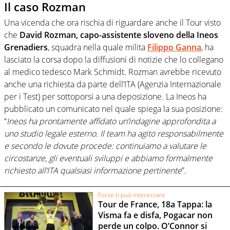
Il caso Rozman
Una vicenda che ora rischia di riguardare anche il Tour visto
che
David Rozman, capo-assistente sloveno della Ineos
Grenadiers
, squadra nella quale milita
Filippo Ganna
, ha
lasciato la corsa dopo la diffusioni di notizie che lo collegano
al medico tedesco Mark Schmidt. Rozman avrebbe ricevuto
anche una richiesta da parte dell’ITA (Agenzia Internazionale
per i Test) per sottoporsi a una deposizione. La Ineos ha
pubblicato un comunicato nel quale spiega la sua posizione:
“
Ineos ha prontamente affidato un’indagine approfondita a
uno studio legale esterno. Il team ha agito responsabilmente
e secondo le dovute procede: continuiamo a valutare le
circostanze, gli eventuali sviluppi e abbiamo formalmente
richiesto all’ITA qualsiasi informazione pertinente
”.
Forse ti può interessare
Tour de France, 18a Tappa: la
Visma fa e disfa, Pogacar non
perde un colpo. O’Connor si