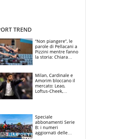
ORT TREND
“Non piangere”, le
parole di Pellacani a
Pizzini mentre fanno
la storia: Chiara
batte anche il
record di Ceccon
Milan, Cardinale e
Amorim bloccano il
mercato: Leao,
Loftus-Cheek,
Estupinian e
Gimenez in bilico,
Soulè e Osorio nel
mirino
Speciale
abbonamenti Serie
B: i numeri
aggiornati delle
venti squadre