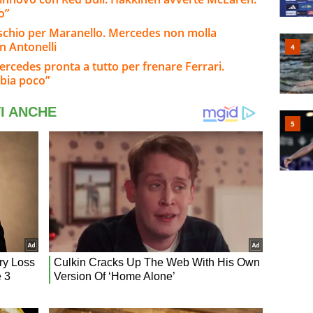
o”
rischio per Maranello. Mercedes non molla
n Antonelli
ercedes pronta a tutto per frenare Ferrari.
bia poco”