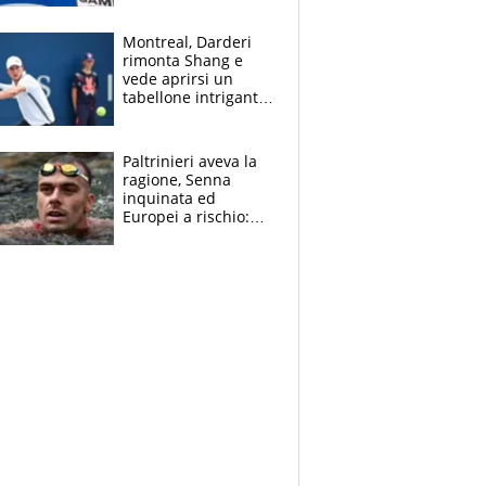
cadette
Montreal, Darderi
rimonta Shang e
vede aprirsi un
tabellone intrigante:
"Penso solo a
Borges, ma sono
felice del mio livello"
Paltrinieri aveva la
ragione, Senna
inquinata ed
Europei a rischio:
allenamenti fermi,
cosa succede
adesso