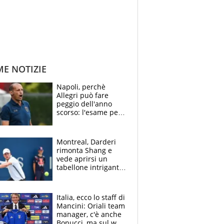
ME NOTIZIE
Napoli, perchè
Allegri può fare
peggio dell'anno
scorso: l'esame per
Manna, le colpe di
Conte e il gioco del
Monopoly
Montreal, Darderi
rimonta Shang e
vede aprirsi un
tabellone intrigante:
"Penso solo a
Borges, ma sono
felice del mio livello"
Italia, ecco lo staff di
Mancini: Oriali team
manager, c'è anche
Bonucci, ma sul web