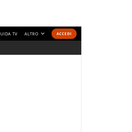
UIDA TV
ALTRO
ACCEDI
CALENDARI E CLASSIFICHE
ALTRI SPORT
MONDIALI 2026
OLIMPIADI
GOSSIP
LIFESTYLE