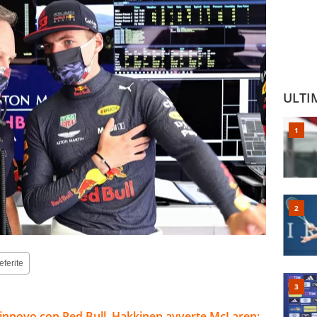
ULTI
eferite
rinnovo con Red Bull. Hakkinen avverte McLaren: