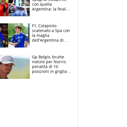
con quella
Argentina: la finale
Mondiale si gioca a
Spa e Alonso non
vede l'ora
F1, Colapinto
scatenato a Spa con
la maglia
dell'Argentina di
Messi punge la
Spagna: "Capiranno
le parolacce"
Gp Belgio, brutte
notizie per Norris:
penalità di 10
posizioni in griglia,
la scelta dolorosa
ma obbligata di
McLaren