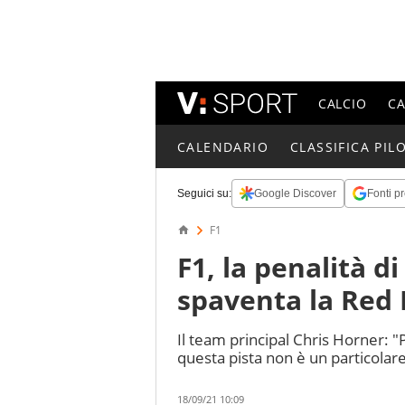
CALCIO
C
CALENDARIO
CLASSIFICA PILO
Seguici su:
Google Discover
Fonti pr
F1
F1, la penalità 
spaventa la Red 
Il team principal Chris Horner: "P
questa pista non è un particolar
18/09/21 10:09