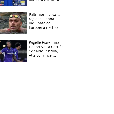
infuria la polemica
Paltrinieri aveva la
ragione, Senna
inquinata ed
Europei a rischio:
allenamenti fermi,
cosa succede
adesso
Pagelle Fiorentina-
Deportivo La Coruña
1-1: Ndour brilla,
Atta convince.
Pongracic rovina
tutto nel finale