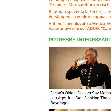
“Prendere Max sarebbe un rischi
Bearman spaventa la Ferrari, il 
Verstappen, lo vuole in coppia co
Antonelli penalizzato a Monza: M
Vasseur avverte sull’ADUO: “Cam