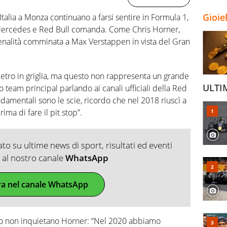
Gioie
alia a Monza continuano a farsi sentire in Formula 1,
n Mercedes e Red Bull comanda. Come Chris Horner,
penalità comminata a Max Verstappen in vista del Gran
dietro in griglia, ma questo non rappresenta un grande
ULTI
o team principal parlando ai canali ufficiali della Red
fondamentali sono le scie, ricordo che nel 2018 riuscì a
ima di fare il pit stop”.
o su ultime news di sport, risultati ed eventi
ti al nostro canale
WhatsApp
ra nel canale WhatsApp
io non inquietano Horner: “Nel 2020 abbiamo