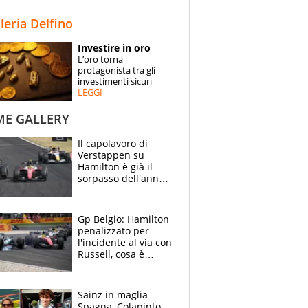
STORIE
lleria Delfino
SPECIALI
Investire in oro
L’oro torna
ESPERTI
protagonista tra gli
investimenti sicuri
LEGGI
CONTATTI
ME GALLERY
Il capolavoro di
Verstappen su
Hamilton è già il
sorpasso dell'anno:
che smacco Lewis,
come Abu Dhabi
2021
Gp Belgio: Hamilton
penalizzato per
l'incidente al via con
Russell, cosa è
successo. Mercedes
out, 5" a Lewis
Sainz in maglia
Spagna, Colapinto