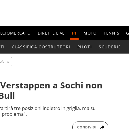
ALCIOMERCATO
DIRETTE LIVE
F1
MOTO
TENNIS
G
TI
CLASSIFICA COSTRUTTORI
PILOTI
SCUDERIE
eferite
di Verstappen a Sochi non
Bull
artirà tre posizioni indietro in griglia, ma su
e problema".
CONDIVIDI