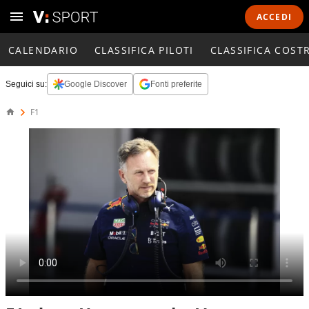
ACCEDI
CALENDARIO
CLASSIFICA PILOTI
CLASSIFICA COST
Seguici su:
Google Discover
Fonti preferite
F1