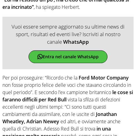
era incrinato”
, ha spiegato Herbert.
Vuoi essere sempre aggiornato su ultime news di
sport, risultati ed eventi live? Iscriviti al nostro
canale
WhatsApp
Entra nel canale WhatsApp
Per poi proseguire: “Ricordo che la
Ford Motor Company
non fosse proprio felice delle voci che stavano circolando in
quel periodo”. E secondo l’ex campione britannico
le cose si
faranno difficili per Red Bull
vista la sfilza di defezioni
eccellenti negli ultimi tempi: “Ci sono tutti questi
cambiamenti da assimilare, con le uscite di
Jonathan
Wheatley, Adrian Newey
ed altri, e ovviamente anche
quella di Christian. Adesso Red Bull si trova
in una
posizione molto precaria
perché, come ogni cosa in