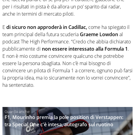
per i risultati in pista è da allora un po’ sparito dai radar,
anche in termini di mercato piloti.
E
di sicuro non approderà in Cadillac,
come ha spiegato il
team principal della futura scuderia
Graeme Lowdon
al
podcast The High Performance. “Credo che abbia dichiarato
pubblicamente di
non essere interessato alla Formula 1
.
E non è mio costume convincere qualcuno che potrebbe
essere la persona sbagliata. Non c’è mai bisogno di
convincere un pilota di Formula 1 a correre, ognuno può farsi
la propria idea, ma io sicuramente non lo vorrei convincere”,
ha sentenziato.
F1, Mourinho premia la pole position di Verstappen:
tra Special One c'è intesa, autografo sul ruotino