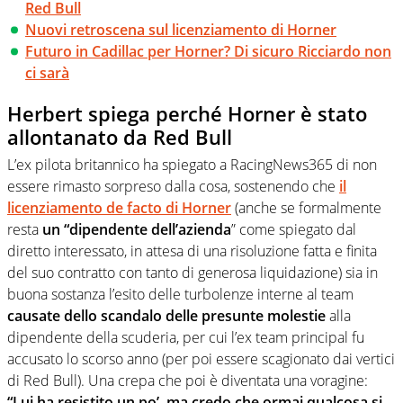
Red Bull
Nuovi retroscena sul licenziamento di Horner
Futuro in Cadillac per Horner? Di sicuro Ricciardo non
ci sarà
Herbert spiega perché Horner è stato
allontanato da Red Bull
L’ex pilota britannico ha spiegato a RacingNews365 di non
essere rimasto sorpreso dalla cosa, sostenendo che
il
licenziamento de facto di Horner
(anche se formalmente
resta
un “dipendente dell’azienda
” come spiegato dal
diretto interessato, in attesa di una risoluzione fatta e finita
del suo contratto con tanto di generosa liquidazione) sia in
buona sostanza l’esito delle turbolenze interne al team
causate dello scandalo delle presunte molestie
alla
dipendente della scuderia, per cui l’ex team principal fu
accusato lo scorso anno (per poi essere scagionato dai vertici
di Red Bull). Una crepa che poi è diventata una voragine:
“Lui ha resistito un po’, ma credo che ormai qualcosa si