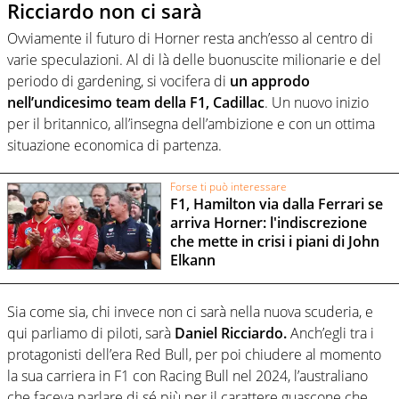
Ricciardo non ci sarà
Ovviamente il futuro di Horner resta anch’esso al centro di
varie speculazioni. Al di là delle buonuscite milionarie e del
periodo di gardening, si vocifera di
un approdo
nell’undicesimo team della F1, Cadillac
. Un nuovo inizio
per il britannico, all’insegna dell’ambizione e con un ottima
situazione economica di partenza.
Forse ti può interessare
F1, Hamilton via dalla Ferrari se
arriva Horner: l'indiscrezione
che mette in crisi i piani di John
Elkann
Sia come sia, chi invece non ci sarà nella nuova scuderia, e
qui parliamo di piloti, sarà
Daniel Ricciardo.
Anch’egli tra i
protagonisti dell’era Red Bull, per poi chiudere al momento
la sua carriera in F1 con Racing Bull nel 2024, l’australiano
che faceva parlare di sé più per il carattere guascone che