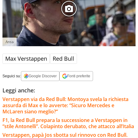
Ansa
Max Verstappen
Red Bull
Seguici su:
Google Discover
Fonti preferite
Leggi anche:
Verstappen via da Red Bull: Montoya svela la richiesta
assurda di Max e lo avverte: “Sicuro Mercedes e
McLaren siano meglio?”
F1, la Red Bull prepara la successione a Verstappen in
“stile Antonelli”. Colapinto derubato, che attacco all’Italia
Verstappen, papà Jos sbotta sul rinnovo con Red Bull.