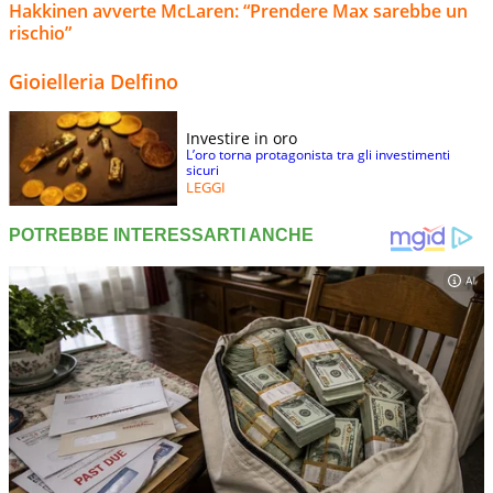
Hakkinen avverte McLaren: “Prendere Max sarebbe un
rischio”
Gioielleria Delfino
Investire in oro
L’oro torna protagonista tra gli investimenti
sicuri
LEGGI