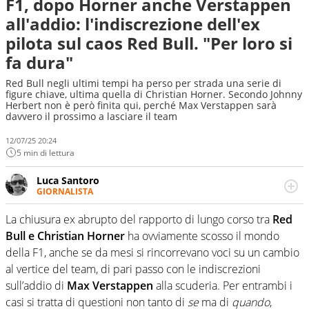
F1, dopo Horner anche Verstappen
all'addio: l'indiscrezione dell'ex
pilota sul caos Red Bull. "Per loro si
fa dura"
Red Bull negli ultimi tempi ha perso per strada una serie di
figure chiave, ultima quella di Christian Horner. Secondo Johnny
Herbert non è però finita qui, perché Max Verstappen sarà
davvero il prossimo a lasciare il team
12/07/25 20:24
5 min di lettura
Luca Santoro
GIORNALISTA
Esperto di Motorsport ma, più in generale, appassionato
di tutto ciò che sia Sport, anche senza il Motor. Dà il
La chiusura ex abrupto del rapporto di lungo corso tra
Red
meglio di sé quando la strada fa largo alle due o alle
Bull e Christian Horner
ha ovviamente scosso il mondo
quattro ruote
della F1, anche se da mesi si rincorrevano voci su un cambio
al vertice del team, di pari passo con le indiscrezioni
sull’addio di
Max Verstappen
alla scuderia. Per entrambi i
casi si tratta di questioni non tanto di
se
ma di
quando
,