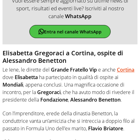
Vuoi essere sempre aggiornato su ultime news di
sport, risultati ed eventi live? Iscriviti al nostro
canale
WhatsApp
Entra nel canale WhatsApp
Elisabetta Gregoraci a Cortina, ospite di
Alessandro Benetton
Le Iene, le dirette del
Grande Fratello Vip
e anche
Cortina
dove
Elisabetta
ha partecipato in qualità di ospite ai
Mondiali
, appena conclusi. Una magnifica occasione di
incontro, per la
Gregoraci
, che ha avuto modo di rivedere il
presidente della
Fondazione
,
Alessandro Benetton
.
Con l’imprenditore, erede della dinastia Benetton, la
conduttrice vanta un’amicizia che si intreccia a doppio filo al
passato in Formula Uno dell’ex marito,
Flavio Briatore
.