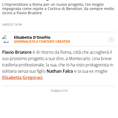
L'imprenditore a Roma per un nuovo progetto, l'ex moglie
impegnata come ospite a Cortina di Benetton, da sempre molto
vicino a Flavio Briatore
24/02/21 16:34
Elisabetta D'Onofrio
GIORNALISTA E CONTENT CREATOR
Giornalista professionista dal 2007, scrive per curiosità
personale e necessità: soprattutto di calcio, di sport e dei
Flavio Briatore
è di ritorno da Roma, città che accoglierà il
suoi protagonisti, concedendosi innocenti evasioni
suo prossimo progetto a suo dire, a Montecarlo. Una breve
nell'ambito della creazione di format. Un tempo ala
trasferta professionale, la sua, che lo ha visto protagonista in
destra, oggi si sente a suo agio nel ruolo di libero. Cura
solitaria senza suo figlio
Nathan Falco
e la sua ex moglie
una classifica riservata dei migliori 5 calciatori di sempre.
Elisabetta Gregoraci
.