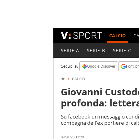
CALCIO
C
SERIE A
SERIE B
SERIE C
Seguici su:
Google Discover
Fonti pr
CALCIO
Giovanni Custod
profonda: lettera
Su facebook un messaggio condiv
compagna dell'ex portiere di calc
09/01/20 12:29