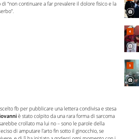
di “non continuare a far prevalere il dolore fisico e la
serbo”.
scelto fb per pubblicare una lettera condivisa e stesa
iovanni
è stato colpito da una rara forma di sarcoma
sarebbe crollato ma lui no – sono le parole della
ciso di amputare l’arto fin sotto il ginocchio, se
ivere, e di lì ha iniziato a godersi ogni momento con i