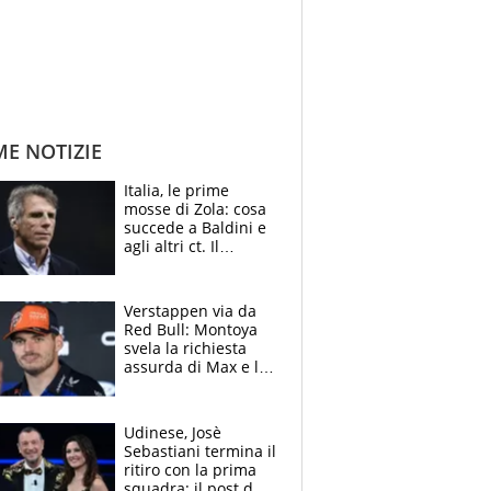
ME NOTIZIE
Italia, le prime
mosse di Zola: cosa
succede a Baldini e
agli altri ct. Il
Borussia tenta un
altro sgarbo agli
azzurri
Verstappen via da
Red Bull: Montoya
svela la richiesta
assurda di Max e lo
avverte: “Sicuro
Mercedes e
McLaren siano
Udinese, Josè
meglio?”
Sebastiani termina il
ritiro con la prima
squadra: il post del