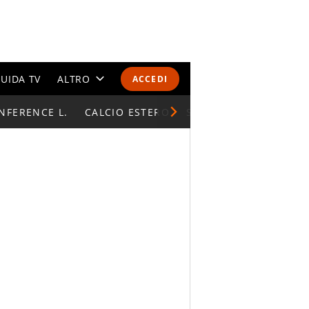
UIDA TV
ALTRO
ACCEDI
NFERENCE L.
CALENDARI E CLASSIFICHE
CALCIO ESTERO
SUPERCOPPA ITALIAN
ALTRI SPORT
MONDIALI 2026
OLIMPIADI
GOSSIP
LIFESTYLE