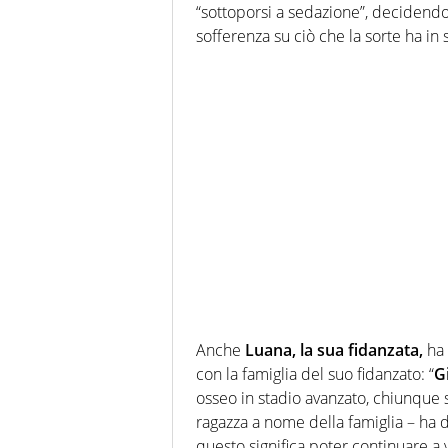
“sottoporsi a sedazione”, decidendo 
sofferenza su ciò che la sorte ha in 
Anche
Luana, la sua fidanzata,
ha 
con la famiglia del suo fidanzato: “
G
osseo in stadio avanzato, chiunque 
ragazza a nome della famiglia – ha de
questo significa poter continuare a v