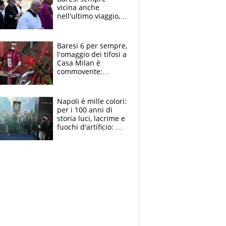
vicina anche
nell'ultimo viaggio,
la moglie Maura, i
figli e i suoi cari
circondati
Baresi 6 per sempre,
dall'affetto dei tifosi
l'omaggio dei tifosi a
Casa Milan è
commovente:
maglie, bandiere,
sciarpe, lacrime e
bigliettini
Napoli è mille colori:
per i 100 anni di
storia luci, lacrime e
fuochi d'artificio: De
Laurentiis salta al
coro anti-Juve