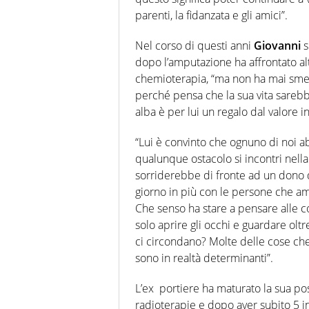
parenti, la fidanzata e gli amici”.
Nel corso di questi anni
Giovanni
s
dopo l’amputazione ha affrontato altr
chemioterapia, “ma non ha mai smes
perché pensa che la sua vita sarebb
alba è per lui un regalo dal valore i
“Lui è convinto che ognuno di noi abb
qualunque ostacolo si incontri nella 
sorriderebbe di fronte ad un dono d
giorno in più con le persone che am
Che senso ha stare a pensare alle c
solo aprire gli occhi e guardare olt
ci circondano? Molte delle cose che
sono in realtà determinanti”.
L’ex portiere ha maturato la sua po
radioterapie e dopo aver subito 5 i