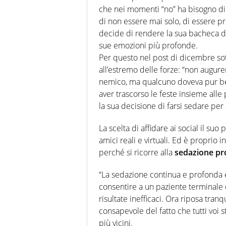
che nei momenti “no” ha bisogno di a
di non essere mai solo, di essere pr
decide di rendere la sua bacheca di
sue emozioni più profonde.
Per questo nel post di dicembre sot
all’estremo delle forze: “non augur
nemico, ma qualcuno doveva pur bec
aver trascorso le feste insieme alle
la sua decisione di farsi sedare per a
La scelta di affidare ai social il su
amici reali e virtuali. Ed è proprio 
perché si ricorre alla
sedazione pr
“La sedazione continua e profonda è 
consentire a un paziente terminale 
risultate inefficaci. Ora riposa tranq
consapevole del fatto che tutti voi s
più vicini.