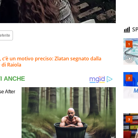
SP
eferite
i, c’è un motivo preciso: Zlatan segnato dalla
 di Raiola