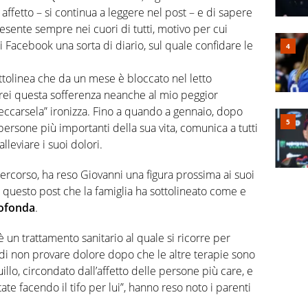
ffetto – si continua a leggere nel post – e di sapere
esente sempre nei cuori di tutti, motivo per cui
 Facebook una sorta di diario, sul quale confidare le
tolinea che da un mese è bloccato nel letto
erei questa sofferenza neanche al mio peggior
carsela” ironizza. Fino a quando a gennaio, dopo
 persone più importanti della sua vita, comunica a tutti
lleviare i suoi dolori.
o percorso, ha reso Giovanni una figura prossima ai suoi
in questo post che la famiglia ha sottolineato come e
ofonda
.
un trattamento sanitario al quale si ricorre per
di non provare dolore dopo che le altre terapie sono
uillo, circondato dall’affetto delle persone più care, e
tate facendo il tifo per lui”, hanno reso noto i parenti