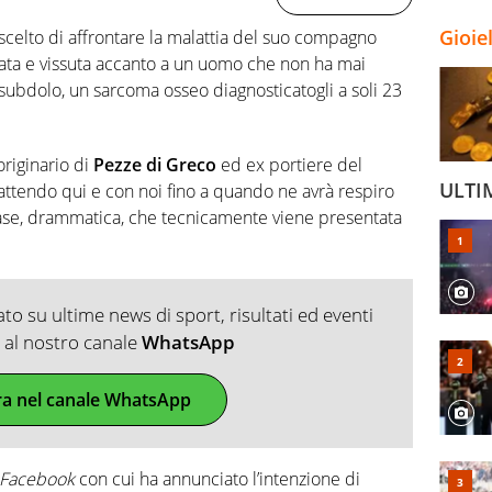
Gioie
scelto di affrontare la malattia del suo compagno
vata e vissuta accanto a un uomo che non ha mai
subdolo, un sarcoma osseo diagnosticatogli a soli 23
originario di
Pezze di Greco
ed ex portiere del
ULTI
ttendo qui e con noi fino a quando ne avrà respiro
se, drammatica, che tecnicamente viene presentata
o su ultime news di sport, risultati ed eventi
ti al nostro canale
WhatsApp
ra nel canale WhatsApp
Facebook
con cui ha annunciato l’intenzione di