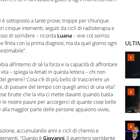
i è sottoposto a tante prove, troppe per chiunque:
i cinque interventi, seguiti da cicli di radioterapia e
so di sorridere – ricorda
Luana
– vive col sorriso
ULTI
e finita con la prima diagnosi, ma da quel giorno ogni
nestimabile”.
ia all’interno di sé la forza e la capacità di affrontare
vita – spiega la Amati in questa lettera – chi non
el genere? Cosa c’è di più bello di trascorrere un
i, di passare del tempo con quegli amici di una vita?
ose brutte che la vita ci mette davanti quando basta
re le nostre paure per accorgerci di quante cose belle
 alla maggior parte delle persone appaiono ovvie,
sizione, accumulando anni e cicli di chemio e
nterventi. “Questo è
Giovanni
, il guerriero sorridente