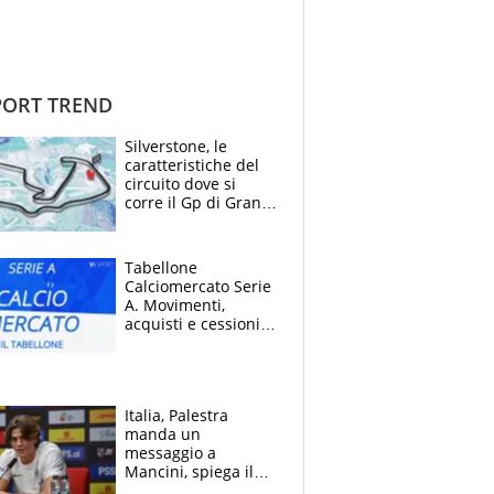
ORT TREND
Silverstone, le
caratteristiche del
circuito dove si
corre il Gp di Gran
Bretagna del
Motomondiale
Tabellone
Calciomercato Serie
A. Movimenti,
acquisti e cessioni:
estate 2026-27
Italia, Palestra
manda un
messaggio a
Mancini, spiega il
motivo del no