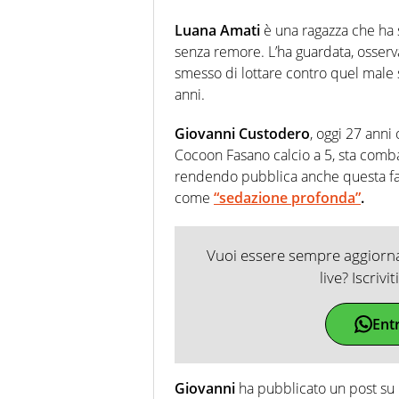
Luana Amati
è una ragazza che ha 
senza remore. L’ha guardata, osser
smesso di lottare contro quel male 
anni.
Giovanni Custodero
, oggi 27 anni 
Cocoon Fasano calcio a 5, sta comba
rendendo pubblica anche questa fa
come
“sedazione profonda”
.
Vuoi essere sempre aggiornat
live? Iscrivi
Ent
Giovanni
ha pubblicato un post su