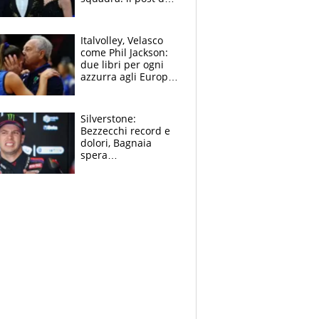
figlio di Amadeus e
Sanremo sullo
sfondo
Italvolley, Velasco
come Phil Jackson:
due libri per ogni
azzurra agli Europei.
Quello per Sylla è
“geniale”
Silverstone:
Bezzecchi record e
dolori, Bagnaia
spera
nell'antidolorifico,
Marquez si tira fuori
e vota Aprilia