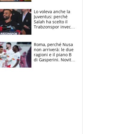
all’Inter e lancia
l'alleanza con
Lo voleva anche la
Donnarumma
Juventus: perché
Salah ha scelto il
Trabzonspor invece
di un top club
Roma, perché Nusa
non arriverà: le due
ragioni e il piano B
di Gasperini. Novità
su Pellegrini e
Cacciamani