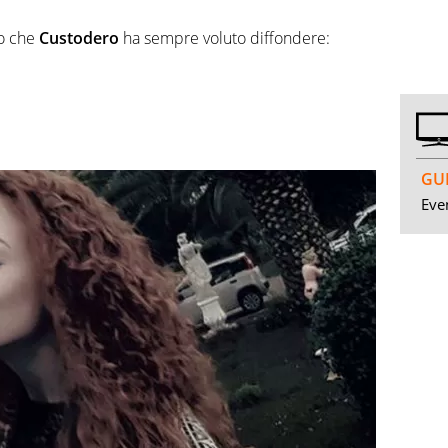
io che
Custodero
ha sempre voluto diffondere:
GUI
Even