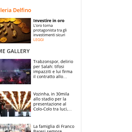
STORIE
lleria Delfino
SPECIALI
Investire in oro
L’oro torna
ESPERTI
protagonista tra gli
investimenti sicuri
LEGGI
CONTATTI
ME GALLERY
Trabzonspor, delirio
per Salah: tifosi
impazziti e lui firma
il contratto allo
stadio
Vozinha, in 30mila
allo stadio per la
presentazione al
Colo-Colo tra luci,
spettacolo, elicotteri
e paracadutisti
La famiglia di Franco
Baresi sempre