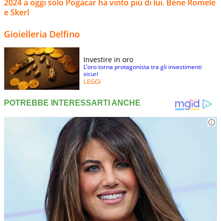
2024 a oggi solo Pogacar ha vinto più di lui. Bene Romele
e Skerl
Gioielleria Delfino
Investire in oro
L’oro torna protagonista tra gli investimenti
sicuri
LEGGI