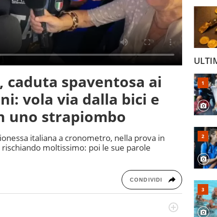
ULTI
i, caduta spaventosa ai
i: vola via dalla bici e
 in uno strapiombo
onessa italiana a cronometro, nella prova in
 rischiando moltissimo: poi le sue parole
CONDIVIDI