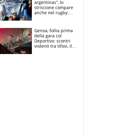
argentinas”, lo
striscione compare
anche nel rugby:
dopo Messi e
compagni ormai è
un caso
Genoa, follia prima
della gara col
Deportivo: scontri
violenti tra tifosi, il
video è virale