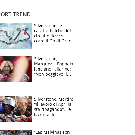
ORT TREND
Silverstone, le
caratteristiche del
circuito dove si
corre il Gp di Gran
Bretagna del
Motomondiale
Silverstone,
Marquez e Bagnaia
lanciano l’allarme:
“Non poggiavo il
ginocchio, dobbiamo
capire cosa è
successo”
Silverstone, Martin:
"Il lavoro di Aprilia
sta ripagando". Le
lacrime di
Bezzecchi: "Ho dato
tutto, spero di finire
la gara domani"
“Las Malvinas son