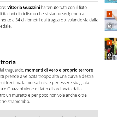
hanno segreti: basket, football, baseball e la capacità
ve altri non vedono granché
ore:
Vittoria Guazzini
ha tenuto tutti con il fiato
italiani di ciclismo che si stanno svolgendo a
mente a 34 chilometri dal traguardo, volando via dalla
pedale.
ttoria
dal traguardo,
momenti di vero e proprio terrore
fatti prende a velocità troppo alta una curva a destra,
ui freni ma la mossa finisce per essere sbagliata
ca e Guazzini viene di fatto disarcionata dalla
ntro un muretto e per poco non vola anche oltre
oprio strapiombo.