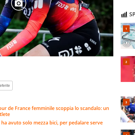
SP
eferite
 Tour de France femminile scoppia lo scandalo: un
tlete
ma ha avuto solo mezza bici, per pedalare serve