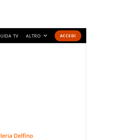
UIDA TV
ALTRO
ACCEDI
CALENDARI E CLASSIFICHE
ALTRI SPORT
MONDIALI 2026
OLIMPIADI
GOSSIP
LIFESTYLE
lleria Delfino