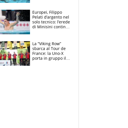
medagliere, ora
tocca a Ceccon, Curti
e compagni
Europei, Filippo
continuare
Pelati d’argento nel
solo tecnico: l’erede
di Minisini continua
a stupire, Los
Angeles è già nel
mirino
La “Viking Row”
sbarca al Tour de
France: la Uno-X
porta in gruppo il
rito della Norvegia
di Haaland e
compagni