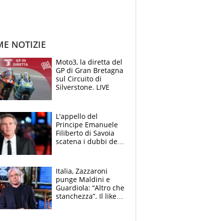
ME NOTIZIE
Moto3, la diretta del
GP di Gran Bretagna
sul Circuito di
Silverstone. LIVE
L'appello del
Principe Emanuele
Filiberto di Savoia
scatena i dubbi dei
tifosi: "E' una
trappola"
Italia, Zazzaroni
punge Maldini e
Guardiola: “Altro che
stanchezza”. Il like
di Mancini e le
polemiche sui social