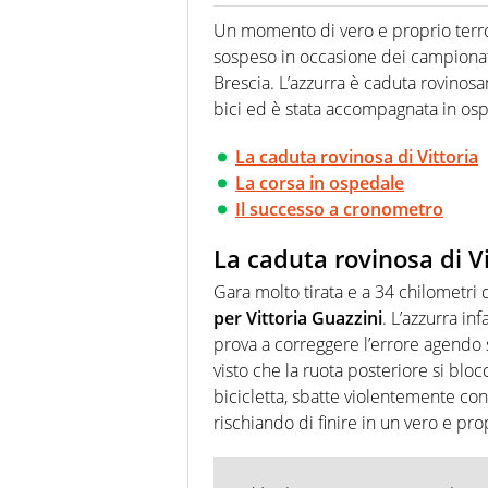
Per lui gli sport americani non 
innata di trovare la notizia do
Un momento di vero e proprio terr
sospeso in occasione dei campionati 
Brescia. L’azzurra è caduta rovinosa
bici ed è stata accompagnata in os
La caduta rovinosa di Vittoria
La corsa in ospedale
Il successo a cronometro
La caduta rovinosa di Vi
Gara molto tirata e a 34 chilometri 
per Vittoria Guazzini
. L’azzurra in
prova a correggere l’errore agendo s
visto che la ruota posteriore si bloc
bicicletta, sbatte violentemente co
rischiando di finire in un vero e pr