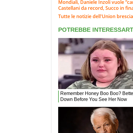
Mondiali, Daniele Inzoli vuole “can
Castellani da record, Succo in fin
Tutte le notizie dell'Union brescia