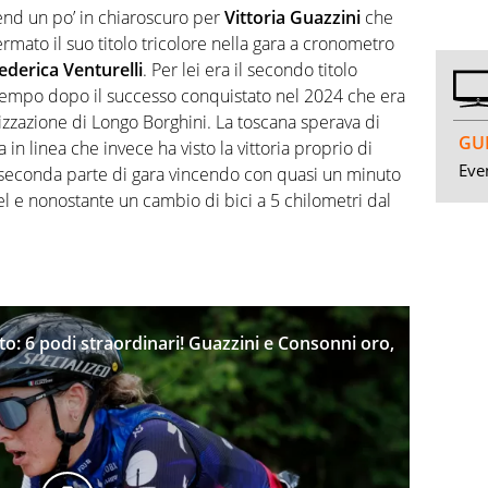
nd un po’ in chiaroscuro per
Vittoria Guazzini
che
ermato il suo titolo tricolore nella gara a cronometro
ederica Venturelli
. Per lei era il secondo titolo
il tempo dopo il successo conquistato nel 2024 che era
izzazione di Longo Borghini. La toscana sperava di
GUI
 in linea che invece ha visto la vittoria proprio di
Even
seconda parte di gara vincendo con quasi un minuto
l e nonostante un cambio di bici a 5 chilometri dal
to: 6 podi straordinari! Guazzini e Consonni oro,