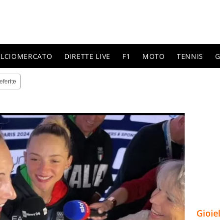
ALCIOMERCATO
DIRETTE LIVE
F1
MOTO
TENNIS
G
eferite
Gioie