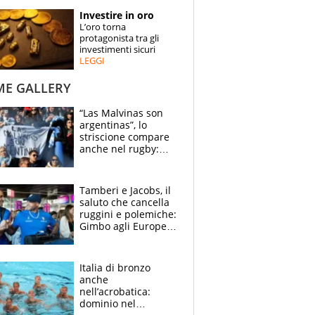
STORIE
Investire in oro
L’oro torna
SPECIALI
protagonista tra gli
investimenti sicuri
LEGGI
ESPERTI
ME GALLERY
CONTATTI
“Las Malvinas son
argentinas”, lo
striscione compare
anche nel rugby:
dopo Messi e
compagni ormai è
un caso
Tamberi e Jacobs, il
saluto che cancella
ruggini e polemiche:
Gimbo agli Europei
cerca un altro
miracolo
Italia di bronzo
anche
nell’acrobatica:
dominio nel