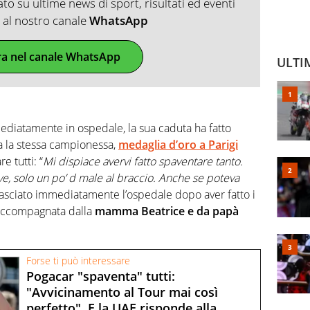
o su ultime news di sport, risultati ed eventi
ti al nostro canale
WhatsApp
ra nel canale WhatsApp
ULTI
diatamente in ospedale, la sua caduta ha fatto
a la stessa campionessa,
medaglia d’oro a Parigi
re tutti: “
Mi dispiace avervi fatto spaventare tanto.
e, solo un po’ d male al braccio. Anche se poteva
 lasciato immediatamente l’ospedale dopo aver fatto i
o accompagnata dalla
mamma Beatrice e da papà
Forse ti può interessare
Pogacar "spaventa" tutti:
"Avvicinamento al Tour mai così
perfetto". E la UAE risponde alla