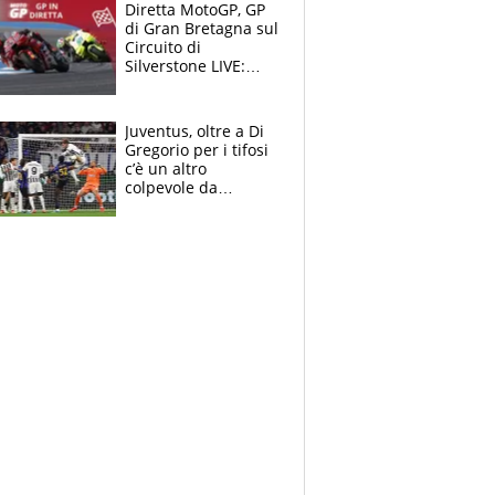
Diretta MotoGP, GP
di Gran Bretagna sul
Circuito di
Silverstone LIVE:
trionfa Fernandez,
podio Aprilia e c'è
un Bezzecchi
Juventus, oltre a Di
stremato
Gregorio per i tifosi
c’è un altro
colpevole da
mandar via