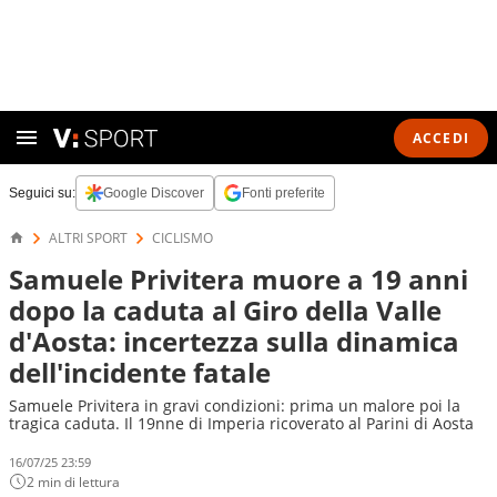
ACCEDI
Seguici su:
Google Discover
Fonti preferite
ALTRI SPORT
CICLISMO
Samuele Privitera muore a 19 anni
dopo la caduta al Giro della Valle
d'Aosta: incertezza sulla dinamica
dell'incidente fatale
Samuele Privitera in gravi condizioni: prima un malore poi la
tragica caduta. Il 19nne di Imperia ricoverato al Parini di Aosta
16/07/25 23:59
2 min di lettura