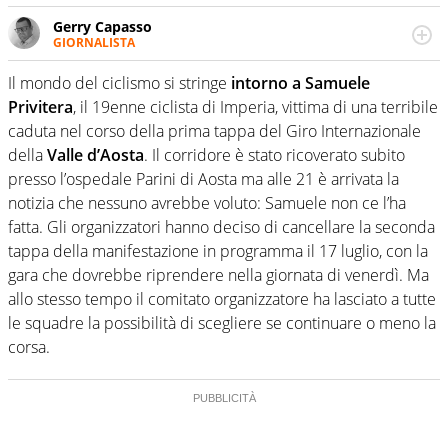
Gerry Capasso
GIORNALISTA
Per lui gli sport americani non hanno segreti: basket,
football, baseball e la capacità innata di trovare la notizia
Il mondo del ciclismo si stringe
intorno a Samuele
dove altri non vedono granché
Privitera
, il 19enne ciclista di Imperia, vittima di una terribile
caduta nel corso della prima tappa del Giro Internazionale
della
Valle d’Aosta
. Il corridore è stato ricoverato subito
presso l’ospedale Parini di Aosta ma alle 21 è arrivata la
notizia che nessuno avrebbe voluto: Samuele non ce l’ha
fatta. Gli organizzatori hanno deciso di cancellare la seconda
tappa della manifestazione in programma il 17 luglio, con la
gara che dovrebbe riprendere nella giornata di venerdì. Ma
allo stesso tempo il comitato organizzatore ha lasciato a tutte
le squadre la possibilità di scegliere se continuare o meno la
corsa.