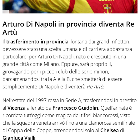
Arturo Di Napoli in provincia diventa Re
Artù
Il
trasferimento in provincia
, lontano dai grandi riflettori,
dev’essere stato una scelta umana e di carriera abbastanza
particolare, per Arturo Di Napoli, nato e cresciuto in una
grande città come Milano. Eppure, sarà proprio lì,
girovagando per i piccoli club delle serie minori,
barcamenandosi tra la A e la B, che smetterà di essere
semplicemente Di Napoli e diventerà
Re Artù
.
Nell’estate del 1997 resta in Serie A, trasferendosi in prestito
al
Vicenza
allenato da
Francesco Guidolin
. Quell’annata è
ricordata tutt’oggi come magica dai tifosi biancorossi, visto
che la squadra veneta arrivò fino a una clamorosa semifinale
di Coppa delle Coppe, arrendendosi solo al
Chelsea
di
Gianluca Vialli
.