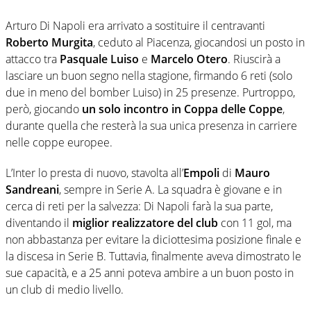
Arturo Di Napoli era arrivato a sostituire il centravanti
Roberto Murgita
, ceduto al Piacenza, giocandosi un posto in
attacco tra
Pasquale Luiso
e
Marcelo Otero
. Riuscirà a
lasciare un buon segno nella stagione, firmando 6 reti (solo
due in meno del bomber Luiso) in 25 presenze. Purtroppo,
però, giocando
un solo incontro in Coppa delle Coppe
,
durante quella che resterà la sua unica presenza in carriere
nelle coppe europee.
L’Inter lo presta di nuovo, stavolta all’
Empoli
di
Mauro
Sandreani
, sempre in Serie A. La squadra è giovane e in
cerca di reti per la salvezza: Di Napoli farà la sua parte,
diventando il
miglior realizzatore del club
con 11 gol, ma
non abbastanza per evitare la diciottesima posizione finale e
la discesa in Serie B. Tuttavia, finalmente aveva dimostrato le
sue capacità, e a 25 anni poteva ambire a un buon posto in
un club di medio livello.