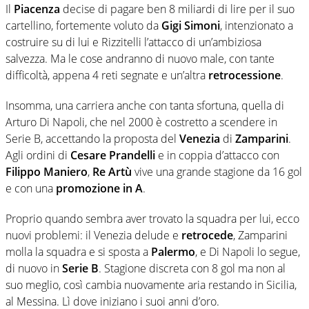
Il
Piacenza
decise di pagare ben 8 miliardi di lire per il suo
cartellino, fortemente voluto da
Gigi Simoni
, intenzionato a
costruire su di lui e Rizzitelli l’attacco di un’ambiziosa
salvezza. Ma le cose andranno di nuovo male, con tante
difficoltà, appena 4 reti segnate e un’altra
retrocessione
.
Insomma, una carriera anche con tanta sfortuna, quella di
Arturo Di Napoli, che nel 2000 è costretto a scendere in
Serie B, accettando la proposta del
Venezia
di
Zamparini
.
Agli ordini di
Cesare Prandelli
e in coppia d’attacco con
Filippo Maniero
,
Re Artù
vive una grande stagione da 16 gol
e con una
promozione in A
.
Proprio quando sembra aver trovato la squadra per lui, ecco
nuovi problemi: il Venezia delude e
retrocede
, Zamparini
molla la squadra e si sposta a
Palermo
, e Di Napoli lo segue,
di nuovo in
Serie B
. Stagione discreta con 8 gol ma non al
suo meglio, così cambia nuovamente aria restando in Sicilia,
al Messina. Lì dove iniziano i suoi anni d’oro.