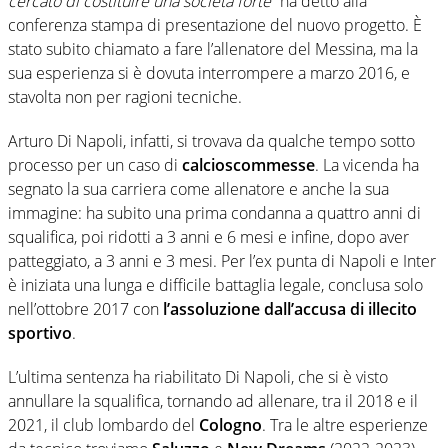
cercato di costituire una società forte
” ha detto alla
conferenza stampa di presentazione del nuovo progetto. È
stato subito chiamato a fare l’allenatore del Messina, ma la
sua esperienza si è dovuta interrompere a marzo 2016, e
stavolta non per ragioni tecniche.
Arturo Di Napoli, infatti, si trovava da qualche tempo sotto
processo per un caso di
calcioscommesse
. La vicenda ha
segnato la sua carriera come allenatore e anche la sua
immagine: ha subito una prima condanna a quattro anni di
squalifica, poi ridotti a 3 anni e 6 mesi e infine, dopo aver
patteggiato, a 3 anni e 3 mesi. Per l’ex punta di Napoli e Inter
è iniziata una lunga e difficile battaglia legale, conclusa solo
nell’ottobre 2017 con
l’assoluzione dall’accusa di illecito
sportivo
.
L’ultima sentenza ha riabilitato Di Napoli, che si è visto
annullare la squalifica, tornando ad allenare, tra il 2018 e il
2021, il club lombardo del
Cologno
. Tra le altre esperienze