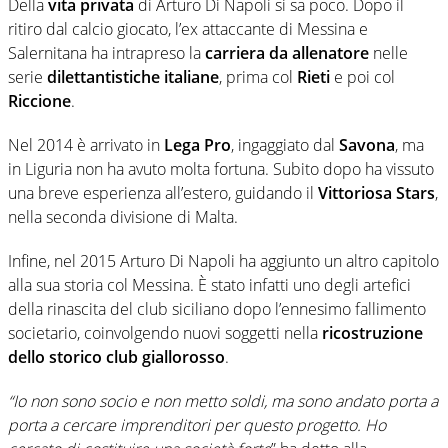
Della
vita privata
di Arturo Di Napoli si sa poco. Dopo il
ritiro dal calcio giocato, l’ex attaccante di Messina e
Salernitana ha intrapreso la
carriera da allenatore
nelle
serie
dilettantistiche italiane
, prima col
Rieti
e poi col
Riccione
.
Nel 2014 è arrivato in
Lega Pro
, ingaggiato dal
Savona
, ma
in Liguria non ha avuto molta fortuna. Subito dopo ha vissuto
una breve esperienza all’estero, guidando il
Vittoriosa Stars
,
nella seconda divisione di Malta.
Infine, nel 2015 Arturo Di Napoli ha aggiunto un altro capitolo
alla sua storia col Messina. È stato infatti uno degli artefici
della rinascita del club siciliano dopo l’ennesimo fallimento
societario, coinvolgendo nuovi soggetti nella
ricostruzione
dello storico club giallorosso
.
“Io non sono socio e non metto soldi, ma sono andato porta a
porta a cercare imprenditori per questo progetto. Ho