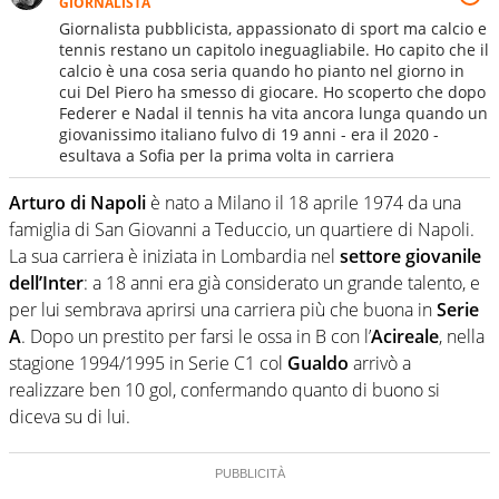
GIORNALISTA
Giornalista pubblicista, appassionato di sport ma calcio e
tennis restano un capitolo ineguagliabile. Ho capito che il
calcio è una cosa seria quando ho pianto nel giorno in
cui Del Piero ha smesso di giocare. Ho scoperto che dopo
Federer e Nadal il tennis ha vita ancora lunga quando un
giovanissimo italiano fulvo di 19 anni - era il 2020 -
esultava a Sofia per la prima volta in carriera
Arturo di Napoli
è nato a Milano il 18 aprile 1974 da una
famiglia di San Giovanni a Teduccio, un quartiere di Napoli.
La sua carriera è iniziata in Lombardia nel
settore giovanile
dell’Inter
: a 18 anni era già considerato un grande talento, e
per lui sembrava aprirsi una carriera più che buona in
Serie
A
. Dopo un prestito per farsi le ossa in B con l’
Acireale
, nella
stagione 1994/1995 in Serie C1 col
Gualdo
arrivò a
realizzare ben 10 gol, confermando quanto di buono si
diceva su di lui.