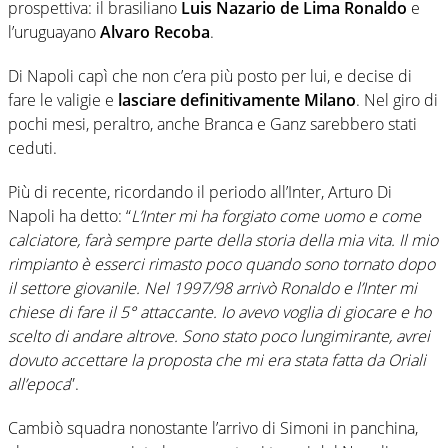
prospettiva: il brasiliano
Luis Nazario de Lima
Ronaldo
e
l’uruguayano
Alvaro Recoba
.
Di Napoli capì che non c’era più posto per lui, e decise di
fare le valigie e
lasciare definitivamente Milano
. Nel giro di
pochi mesi, peraltro, anche Branca e Ganz sarebbero stati
ceduti.
Più di recente, ricordando il periodo all’Inter, Arturo Di
Napoli ha detto: “
L’Inter mi ha forgiato come uomo e come
calciatore, farà sempre parte della storia della mia vita. Il mio
rimpianto è esserci rimasto poco quando sono tornato dopo
il settore giovanile. Nel 1997/98 arrivò Ronaldo e l’Inter mi
chiese di fare il 5° attaccante. Io avevo voglia di giocare e ho
scelto di andare altrove. Sono stato poco lungimirante, avrei
dovuto accettare la proposta che mi era stata fatta da Oriali
all’epoca
”.
Cambiò squadra nonostante l’arrivo di Simoni in panchina,