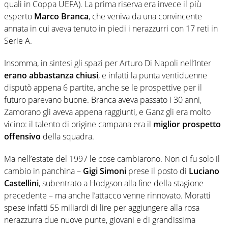
quali in Coppa UEFA). La prima riserva era invece il più
esperto
Marco Branca
, che veniva da una convincente
annata in cui aveva tenuto in piedi i nerazzurri con 17 reti in
Serie A.
Insomma, in sintesi gli spazi per Arturo Di Napoli nell’Inter
erano abbastanza chiusi
, e infatti la punta ventiduenne
disputò appena 6 partite, anche se le prospettive per il
futuro parevano buone. Branca aveva passato i 30 anni,
Zamorano gli aveva appena raggiunti, e Ganz gli era molto
vicino: il talento di origine campana era il
miglior prospetto
offensivo
della squadra.
Ma nell’estate del 1997 le cose cambiarono. Non ci fu solo il
cambio in panchina –
Gigi Simoni
prese il posto di
Luciano
Castellini
, subentrato a Hodgson alla fine della stagione
precedente – ma anche l’attacco venne rinnovato. Moratti
spese infatti 55 miliardi di lire per aggiungere alla rosa
nerazzurra due nuove punte, giovani e di grandissima