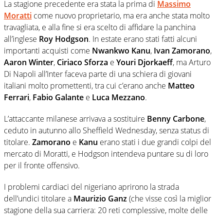
La stagione precedente era stata la prima di
Massimo
Moratti
come nuovo proprietario, ma era anche stata molto
travagliata, e alla fine si era scelto di affidare la panchina
all’inglese
Roy Hodgson
. In estate erano stati fatti alcuni
importanti acquisti come
Nwankwo Kanu
,
Ivan Zamorano
,
Aaron Winter
,
Ciriaco Sforza
e
Youri Djorkaeff
, ma Arturo
Di Napoli all’Inter faceva parte di una schiera di giovani
italiani molto promettenti, tra cui c’erano anche
Matteo
Ferrari
,
Fabio Galante
e
Luca Mezzano
.
L’attaccante milanese arrivava a sostituire
Benny Carbone
,
ceduto in autunno allo Sheffield Wednesday, senza status di
titolare.
Zamorano
e
Kanu
erano stati i due grandi colpi del
mercato di Moratti, e Hodgson intendeva puntare su di loro
per il fronte offensivo.
I problemi cardiaci del nigeriano aprirono la strada
dell’undici titolare a
Maurizio Ganz
(che visse così la miglior
stagione della sua carriera: 20 reti complessive, molte delle