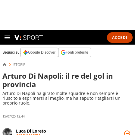
ACCEDI
Seguici su:
Google Discover
Fonti preferite
STORIE
Arturo Di Napoli: il re del gol in
provincia
Arturo Di Napoli ha girato molte squadre e non sempre è
riuscito a esprimersi al meglio, ma ha saputo ritagliarsi un
proprio ruolo.
15/07/25 12:44
Luca Di Loreto