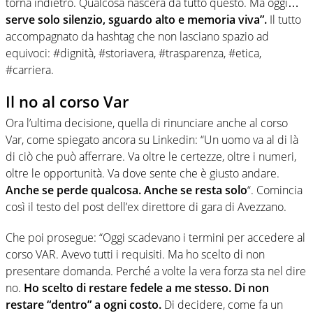
torna indietro. Qualcosa nascerà da tutto questo. Ma oggi…
serve solo silenzio, sguardo alto e memoria viva”.
Il tutto
accompagnato da hashtag che non lasciano spazio ad
equivoci: #dignità, #storiavera, #trasparenza, #etica,
#carriera.
Il no al corso Var
Ora l’ultima decisione, quella di rinunciare anche al corso
Var, come spiegato ancora su Linkedin: “Un uomo va al di là
di ciò che può afferrare. Va oltre le certezze, oltre i numeri,
oltre le opportunità. Va dove sente che è giusto andare.
Anche se perde qualcosa. Anche se resta solo
“. Comincia
così il testo del post dell’ex direttore di gara di Avezzano.
Che poi prosegue: “Oggi scadevano i termini per accedere al
corso VAR. Avevo tutti i requisiti. Ma ho scelto di non
presentare domanda. Perché a volte la vera forza sta nel dire
no.
Ho scelto di restare fedele a me stesso. Di non
restare “dentro” a ogni costo.
Di decidere, come fa un