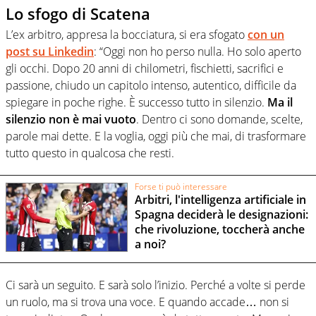
Lo sfogo di Scatena
L’ex arbitro, appresa la bocciatura, si era sfogato
con un
post su Linkedin
: “Oggi non ho perso nulla. Ho solo aperto
gli occhi. Dopo 20 anni di chilometri, fischietti, sacrifici e
passione, chiudo un capitolo intenso, autentico, difficile da
spiegare in poche righe. È successo tutto in silenzio.
Ma il
silenzio non è mai vuoto
. Dentro ci sono domande, scelte,
parole mai dette. E la voglia, oggi più che mai, di trasformare
tutto questo in qualcosa che resti.
Forse ti può interessare
Arbitri, l'intelligenza artificiale in
Spagna deciderà le designazioni:
che rivoluzione, toccherà anche
a noi?
Ci sarà un seguito. E sarà solo l’inizio. Perché a volte si perde
un ruolo, ma si trova una voce. E quando accade… non si