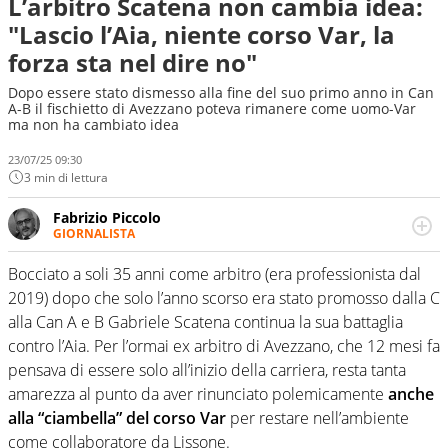
L’arbitro Scatena non cambia idea:
"Lascio l’Aia, niente corso Var, la
forza sta nel dire no"
Dopo essere stato dismesso alla fine del suo primo anno in Can
A-B il fischietto di Avezzano poteva rimanere come uomo-Var
ma non ha cambiato idea
23/07/25 09:30
3 min di lettura
Fabrizio Piccolo
GIORNALISTA
Nella sua carriera ha seguito numerose manifestazioni
sportive e collaborato con agenzie e testate. Esperienza,
Bocciato a soli 35 anni come arbitro (era professionista dal
competenza, conoscenza e memoria storica. Si occupa
2019) dopo che solo l’anno scorso era stato promosso dalla C
prevalentemente di calcio
alla Can A e B Gabriele Scatena continua la sua battaglia
contro l’Aia. Per l’ormai ex arbitro di Avezzano, che 12 mesi fa
pensava di essere solo all’inizio della carriera, resta tanta
amarezza al punto da aver rinunciato polemicamente
anche
alla “ciambella” del corso Var
per restare nell’ambiente
come collaboratore da Lissone.