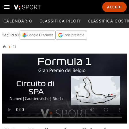
ACCEDI
CALENDARIO
CLASSIFICA PILOTI
CLASSIFICA COST
Seguici su:
Google Discover
Fonti preferite
F1