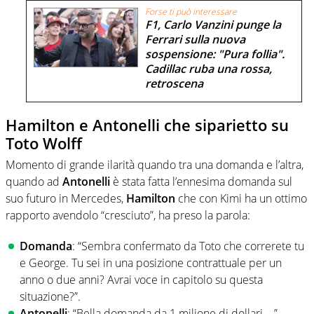
Forse ti può interessare
F1, Carlo Vanzini punge la
Ferrari sulla nuova
sospensione: "Pura follia".
Cadillac ruba una rossa,
retroscena
Hamilton e Antonelli che siparietto su
Toto Wolff
Momento di grande ilarità quando tra una domanda e l’altra,
quando ad
Antonelli
è stata fatta l’ennesima domanda sul
suo futuro in Mercedes,
Hamilton
che con Kimi ha un ottimo
rapporto avendolo “cresciuto”, ha preso la parola:
Domanda
: “Sembra confermato da Toto che correrete tu
e George. Tu sei in una posizione contrattuale per un
anno o due anni? Avrai voce in capitolo su questa
situazione?”.
Antonelli
: “Bella domanda da 1 milione di dollari…”.