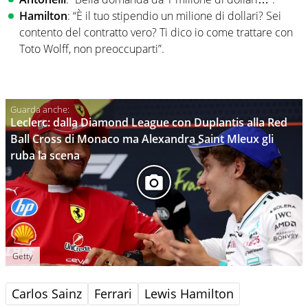
Hamilton
: “È il tuo stipendio un milione di dollari? Sei
contento del contratto vero? Ti dico io come trattare con
Toto Wolff, non preoccuparti”.
Leclerc: dalla Diamond League con Duplantis alla Red
Ball Cross di Monaco ma Alexandra Saint Mleux gli
ruba la scena
Getty
Carlos Sainz
Ferrari
Lewis Hamilton