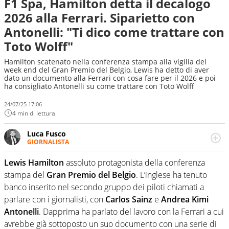
F1 Spa, Hamilton detta il decalogo
2026 alla Ferrari. Siparietto con
Antonelli: "Ti dico come trattare con
Toto Wolff"
Hamilton scatenato nella conferenza stampa alla vigilia del
week end del Gran Premio del Belgio, Lewis ha detto di aver
dato un documento alla Ferrari con cosa fare per il 2026 e poi
ha consigliato Antonelli su come trattare con Toto Wolff
24/07/25 17:06
4 min di lettura
Luca Fusco
GIORNALISTA
Giornalista multimediale. Quando si accendono i motori,
lui sgasa, impenna, derapa. E spesso e volentieri finisce
Lewis Hamilton
assoluto protagonista della conferenza
sul podio
stampa del
Gran Premio del Belgio
. L’inglese ha tenuto
banco inserito nel secondo gruppo dei piloti chiamati a
parlare con i giornalisti, con
Carlos Sainz
e
Andrea Kimi
Antonelli
. Dapprima ha parlato del lavoro con la Ferrari a cui
avrebbe già sottoposto un suo documento con una serie di