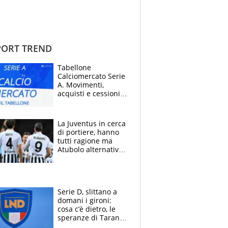
ORT TREND
Tabellone
Calciomercato Serie
A. Movimenti,
acquisti e cessioni:
estate 2026-27
La Juventus in cerca
di portiere, hanno
tutti ragione ma
Atubolo alternativa
a Vicario non regge
e la soluzione
rimane Milinkovic-
Savic
Serie D, slittano a
domani i gironi:
cosa c’è dietro, le
speranze di Taranto
e Messina, chi può