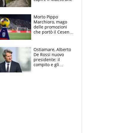
Morto Pippo
Marchioro, mago
delle promozioni
che portò il Cesena
in Europa e scoprì
per primo la classe
di Baresi
Ostiamare, Alberto
De Rossi nuovo
presidente: il
compito e gli
obiettivi ricevuti dal
figlio Daniele