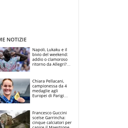
ME NOTIZIE
Napoli, Lukaku e il
bivio del weekend:
addio o clamoroso
ritorno da Allegri?
Gli scenari
Chiara Pellacani,
campionessa da 4
medaglie agli
Europei di Parigi
2026: papà
Giampaolo
giornalista, mamma
Francesco Guccini
Francesca
scelse Garrincha:
Insegnante e il
cinque calciatori per
fratello calciatore
capire il Maestrone