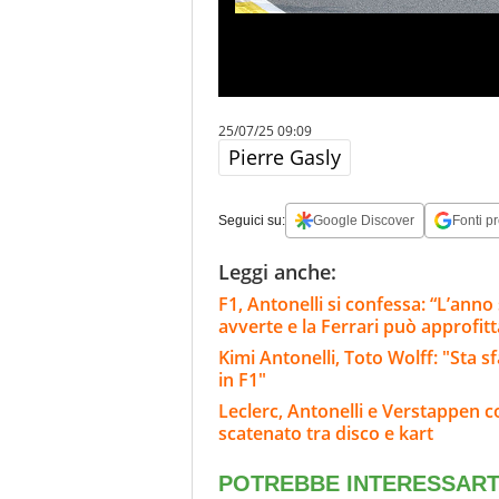
25/07/25 09:09
Pierre Gasly
Seguici su:
Google Discover
Fonti pr
Leggi anche:
F1, Antonelli si confessa: “L’ann
avverte e la Ferrari può approfit
Kimi Antonelli, Toto Wolff: "Sta s
in F1"
Leclerc, Antonelli e Verstappen c
scatenato tra disco e kart