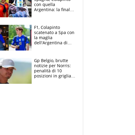
con quella
Argentina: la finale
Mondiale si gioca a
Spa e Alonso non
vede l'ora
F1, Colapinto
scatenato a Spa con
la maglia
dell'Argentina di
Messi punge la
Spagna: "Capiranno
le parolacce"
Gp Belgio, brutte
notizie per Norris:
penalità di 10
posizioni in griglia,
la scelta dolorosa
ma obbligata di
McLaren