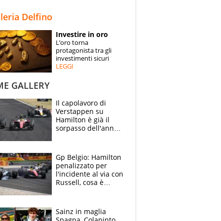
STORIE
lleria Delfino
SPECIALI
Investire in oro
L’oro torna
ESPERTI
protagonista tra gli
investimenti sicuri
LEGGI
CONTATTI
ME GALLERY
Il capolavoro di
Verstappen su
Hamilton è già il
sorpasso dell'anno:
che smacco Lewis,
come Abu Dhabi
2021
Gp Belgio: Hamilton
penalizzato per
l'incidente al via con
Russell, cosa è
successo. Mercedes
out, 5" a Lewis
Sainz in maglia
Spagna, Colapinto