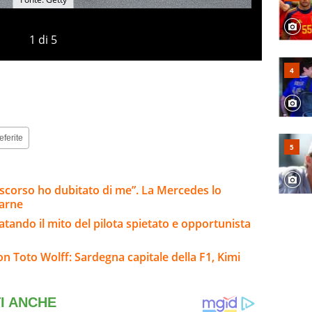
1
di
5
eferite
o scorso ho dubitato di me”. La Mercedes lo
tarne
fatando il mito del pilota spietato e opportunista
on Toto Wolff: Sardegna capitale della F1, Kimi