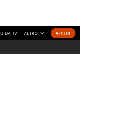
UIDA TV
ALTRO
ACCEDI
CALENDARI E CLASSIFICHE
ALTRI SPORT
MONDIALI 2026
OLIMPIADI
GOSSIP
LIFESTYLE