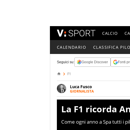
CALCIO
C
CALENDARIO
CLASSIFICA PILO
Seguici su:
Google Discover
Fonti pr
F1
Luca Fusco
GIORNALISTA
Giornalista multimediale. Quan
spesso e volentieri finisce sul 
La F1 ricorda A
Come ogni anno a Spa tutti i pi
a rendere omaggio ad Anthoine 