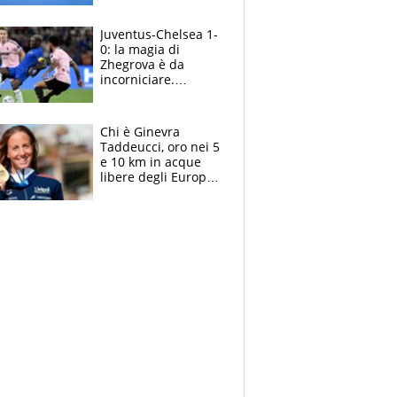
essere ripescato
Juventus-Chelsea 1-
0: la magia di
Zhegrova è da
incorniciare.
Spalletti suona il
Blues e tiene,
ancora, la porta
Chi è Ginevra
inviolata
Taddeucci, oro nei 5
e 10 km in acque
libere degli Europei
di Parigi 2026 che
ha dedicato la
medaglia al
fidanzato