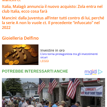
Italia, Malagò annuncia il nuovo acquisto: Zola entra nel
club Italia, ecco cosa farà
Mancini: dalla Juventus all’Inter tutti contro di lui, perché
la serie A non lo vuole ct. Il precedente “infuocato” nel
2022
Gioielleria Delfino
Investire in oro
L’oro torna protagonista tra gli investimenti
sicuri
LEGGI