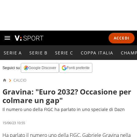
ACCEDI
SERIE A
SERIE B
SERIE C
COPPA ITALIA
CHAMP
Seguici su:
Google Discover
Fonti preferite
CALCIO
Gravina: "Euro 2032? Occasione per
colmare un gap"
Il numero uno della FIGC ha parlato in uno speciale di Dazn
15/06/23 10:55
Ha parlato il numero uno della FIGC, Gabriele Gravina nella