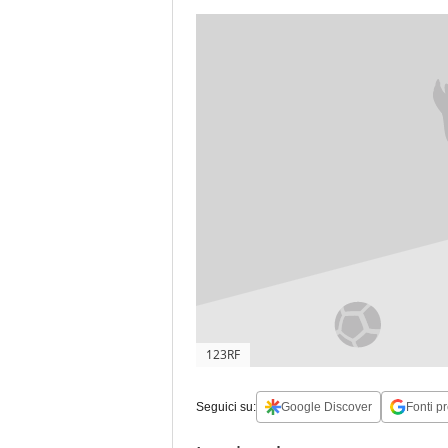
123RF
Seguici su:
Google Discover
Fonti pr