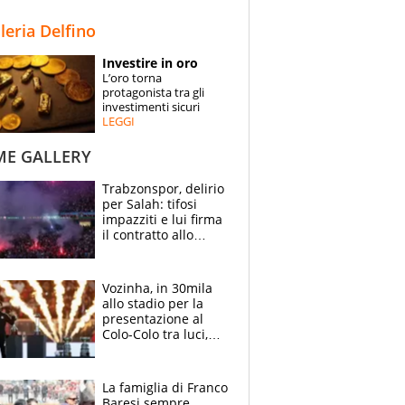
STORIE
lleria Delfino
SPECIALI
Investire in oro
L’oro torna
ESPERTI
protagonista tra gli
investimenti sicuri
LEGGI
CONTATTI
ME GALLERY
Trabzonspor, delirio
per Salah: tifosi
impazziti e lui firma
il contratto allo
stadio
Vozinha, in 30mila
allo stadio per la
presentazione al
Colo-Colo tra luci,
spettacolo, elicotteri
e paracadutisti
La famiglia di Franco
Baresi sempre