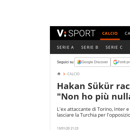
CALCIO
C
SERIE A
SERIE B
SERIE C
Seguici su:
Google Discover
Fonti pr
CALCIO
Hakan Sükür rac
"Non ho più null
L'ex attaccante di Torino, Inter 
lasciare la Turchia per l'opposiz
13/01/20 21:23