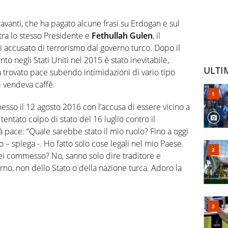
ntravanti, che ha pagato alcune frasi su Erdogan e sul
a tra lo stesso Presidente e
Fethullah Gulen
, il
ti accusato di terrorismo dal governo turco. Dopo il
o negli Stati Uniti nel 2015 è stato inevitabile,
ULTI
trovato pace subendo intimidazioni di vario tipo
i vendeva caffè.
sso il 12 agosto 2016 con l’accusa di essere vicino a
tentato colpo di stato del 16 luglio contro il
 pace: “Quale sarebbe stato il mio ruolo? Fino a oggi
o – spiega -. Ho fatto solo cose legali nel mio Paese.
ei commesso? No, sanno solo dire traditore e
no, non dello Stato o della nazione turca. Adoro la