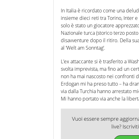
In Italia è ricordato come una delu
insieme dieci reti tra Torino, Inter 
solo è stato un giocatore apprezzat
Nazionale turca (storico terzo post
disavventure dopo il ritiro. Della su
al ‘Welt am Sonntag’.
L’ex attaccante si è trasferito a W
svolta imprevista, ma fino ad un cer
non ha mai nascosto nei confronti d
Erdogan mi ha preso tutto – ha dr
via dalla Turchia hanno arrestato m
Mi hanno portato via anche la libertà, 
Vuoi essere sempre aggiornat
live? Iscrivi