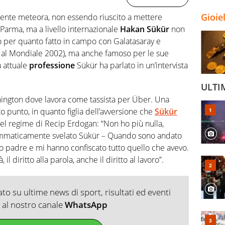
Gioie
dente meteora, non essendo riuscito a mettere
e Parma, ma a livello internazionale
Hakan Sükür
non
o per quanto fatto in campo con Galatasaray e
o al Mondiale 2002), ma anche famoso per le sue
a attuale
professione
Sükür ha parlato in un’intervista
ULTI
ashington dove lavora come tassista per Über. Una
to punto, in quanto figlia dell’avversione che
Sükür
el regime di Recip Erdogan: “Non ho più nulla,
ammaticamente svelato Sükür – Quando sono andato
io padre e mi hanno confiscato tutto quello che avevo.
il diritto alla parola, anche il diritto al lavoro”.
o su ultime news di sport, risultati ed eventi
ti al nostro canale
WhatsApp