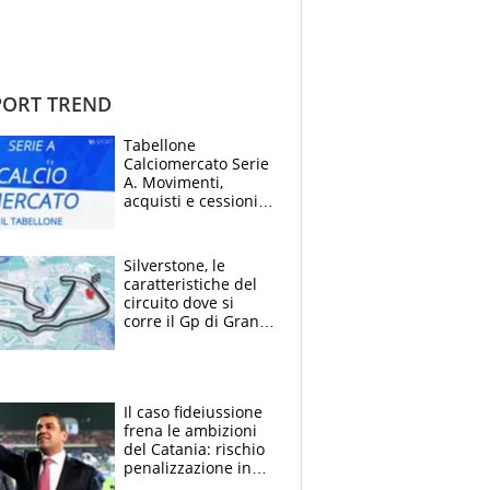
ORT TREND
Tabellone
Calciomercato Serie
A. Movimenti,
acquisti e cessioni:
estate 2026-27
Silverstone, le
caratteristiche del
circuito dove si
corre il Gp di Gran
Bretagna del
Motomondiale
Il caso fideiussione
frena le ambizioni
del Catania: rischio
penalizzazione in
classifica, cosa