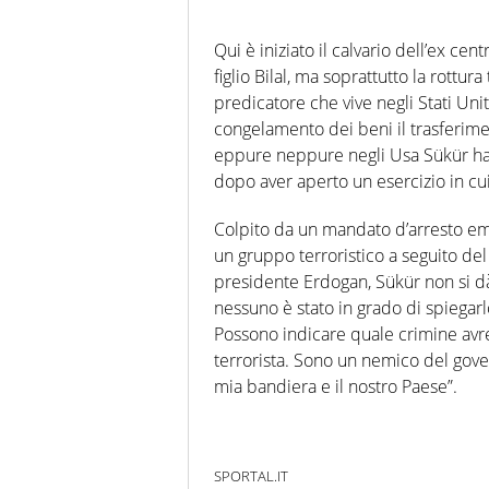
Qui è iniziato il calvario dell’ex ce
figlio Bilal, ma soprattutto la rottur
predicatore che vive negli Stati Uni
congelamento dei beni il trasferiment
eppure neppure negli Usa Sükür ha 
dopo aver aperto un esercizio in cu
Colpito da un mandato d’arresto eme
un gruppo terroristico a seguito del 
presidente Erdogan, Sükür non si dà
nessuno è stato in grado di spiegarl
Possono indicare quale crimine avr
terrorista. Sono un nemico del gover
mia bandiera e il nostro Paese”.
SPORTAL.IT