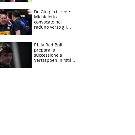
succede?
De Giorgi ci crede:
Michieletto
convocato nel
raduno verso gli
Europei. A sorpresa
torna Rychlicki
F1, la Red Bull
prepara la
successione a
Verstappen in “stile
Antonelli”. Colapinto
derubato, che
attacco all’Italia