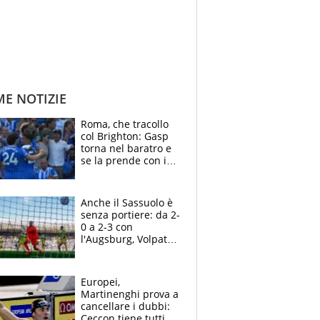
ME NOTIZIE
Roma, che tracollo
col Brighton: Gasp
torna nel baratro e
se la prende con i
suoi cambiando tutti
Anche il Sassuolo è
senza portiere: da 2-
0 a 2-3 con
l'Augsburg, Volpato
non basta, che
errori di Muric
Europei,
Martinenghi prova a
cancellare i dubbi:
Ceccon tiene tutti