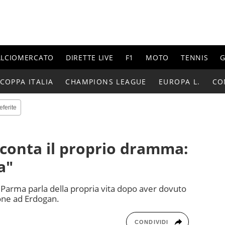
ALCIOMERCATO
DIRETTE LIVE
F1
MOTO
TENNIS
G
COPPA ITALIA
CHAMPIONS LEAGUE
EUROPA L.
CO
eferite
conta il proprio dramma:
a"
e Parma parla della propria vita dopo aver dovuto
ione ad Erdogan.
CONDIVIDI