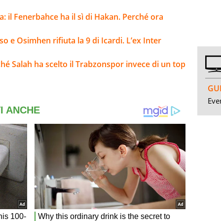
a: il Fenerbahce ha il sì di Hakan. Perché ora
 e Osimhen rifiuta la 9 di Icardi. L’ex Inter
hé Salah ha scelto il Trabzonspor invece di un top
GUI
Even