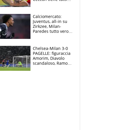
col fiato sospeso.
Pellegrini punta su
Curtis
Calciomercato:
Juventus, all-in su
Zirkzee, Milan-
Paredes tutto vero,
Lukaku lascia il
Napoli
Chelsea-Milan 3-0
PAGELLE: figuraccia
Amorim, Diavolo
scandaloso, Ramos
già rimandato