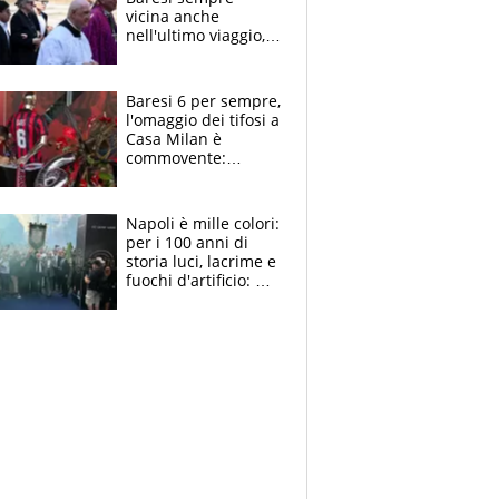
vicina anche
nell'ultimo viaggio,
la moglie Maura, i
figli e i suoi cari
circondati
Baresi 6 per sempre,
dall'affetto dei tifosi
l'omaggio dei tifosi a
Casa Milan è
commovente:
maglie, bandiere,
sciarpe, lacrime e
bigliettini
Napoli è mille colori:
per i 100 anni di
storia luci, lacrime e
fuochi d'artificio: De
Laurentiis salta al
coro anti-Juve