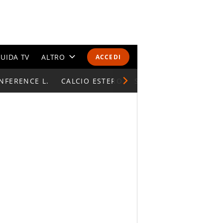
UIDA TV
ALTRO
ACCEDI
NFERENCE L.
CALENDARI E CLASSIFICHE
CALCIO ESTERO
SUPERCOPPA ITALIAN
ALTRI SPORT
MONDIALI 2026
OLIMPIADI
GOSSIP
LIFESTYLE