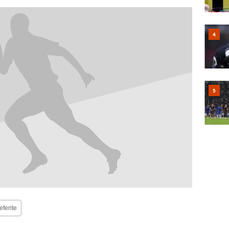
eferite