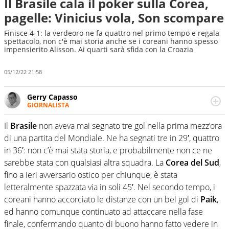
Il Brasile cala il poker sulla Corea,
pagelle: Vinicius vola, Son scompare
Finisce 4-1: la verdeoro ne fa quattro nel primo tempo e regala
spettacolo, non c'è mai storia anche se i coreani hanno spesso
impensierito Alisson. Ai quarti sarà sfida con la Croazia
05/12/22 21:58
Gerry Capasso
GIORNALISTA
Per lui gli sport americani non hanno segreti: basket,
football, baseball e la capacità innata di trovare la notizia
Il
Brasile
non aveva mai segnato tre gol nella prima mezz’ora
dove altri non vedono granché
di una partita del Mondiale. Ne ha segnati tre in 29′, quattro
in 36′: non c’è mai stata storia, e probabilmente non ce ne
sarebbe stata con qualsiasi altra squadra. La
Corea del Sud
,
fino a ieri avversario ostico per chiunque, è stata
letteralmente spazzata via in soli 45′. Nel secondo tempo, i
coreani hanno accorciato le distanze con un bel gol di
Paik
,
ed hanno comunque continuato ad attaccare nella fase
finale, confermando quanto di buono hanno fatto vedere in