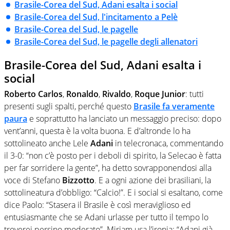
Brasile-Corea del Sud, Adani esalta i social
Brasile-Corea del Sud, l'incitamento a Pelè
Brasile-Corea del Sud, le pagelle
Brasile-Corea del Sud, le pagelle degli allenatori
Brasile-Corea del Sud, Adani esalta i
social
Roberto Carlos
,
Ronaldo
,
Rivaldo
,
Roque Junior
: tutti
presenti sugli spalti, perché questo
Brasile fa veramente
paura
e soprattutto ha lanciato un messaggio preciso: dopo
vent’anni, questa è la volta buona. E d’altronde lo ha
sottolineato anche Lele
Adani
in telecronaca, commentando
il 3-0: “non c’è posto per i deboli di spirito, la Selecao è fatta
per far sorridere la gente”, ha detto sovrapponendosi alla
voce di Stefano
Bizzotto
. E a ogni azione dei brasiliani, la
sottolineatura d’obbligo: “Calcio!”. E i social si esaltano, come
dice Paolo: “Stasera il Brasile è così meraviglioso ed
entusiasmante che se Adani urlasse per tutto il tempo lo
troverei persino moderato”. Miriam usa l’ironia: “Adani già