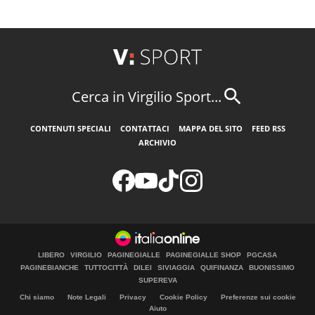
Cerca in Virgilio Sport...
CONTENUTI SPECIALI
CONTATTACI
MAPPA DEL SITO
FEED RSS
ARCHIVIO
LIBERO
VIRGILIO
PAGINEGIALLE
PAGINEGIALLE SHOP
PGCASA
PAGINEBIANCHE
TUTTOCITTÀ
DILEI
SIVIAGGIA
QUIFINANZA
BUONISSIMO
SUPEREVA
Chi siamo
Note Legali
Privacy
Cookie Policy
Preferenze sui cookie
Aiuto