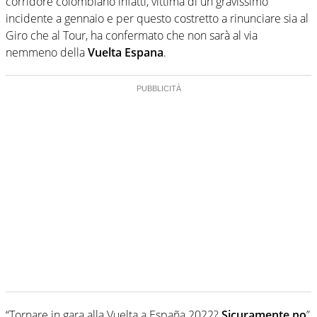
corridore colombiano infatti, vittima di un gravissimo
incidente a gennaio e per questo costretto a rinunciare sia al
Giro che al Tour, ha confermato che non sarà al via
nemmeno della
Vuelta Espana
.
“Tornare in gara alla Vuelta a España 2022?
Sicuramente no
”