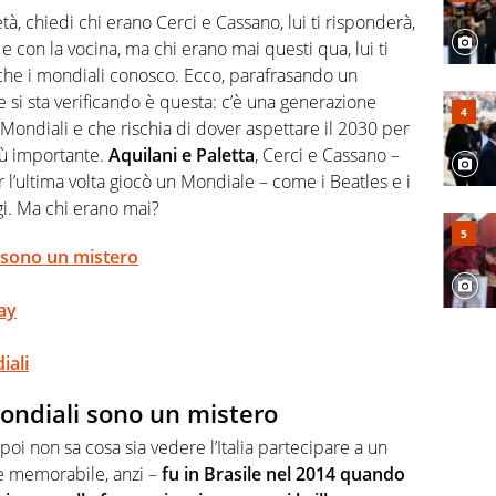
, competenza, conoscenza e memoria storica. Si occupa
tà, chiedi chi erano Cerci e Cassano, lui ti risponderà,
 e con la vocina, ma chi erano mai questi qua, lui ti
che i mondiali conosco. Ecco, parafrasando un
 si sta verificando è questa: c’è una generazione
ai Mondiali e che rischia di dover aspettare il 2030 per
iù importante.
Aquilani e Paletta
, Cerci e Cassano –
er l’ultima volta giocò un Mondiale – come i Beatles e i
gi. Ma chi erano mai?
i sono un mistero
uay
iali
Mondiali sono un mistero
poi non sa cosa sia vedere l’Italia partecipare a un
e memorabile, anzi –
fu in Brasile nel 2014 quando