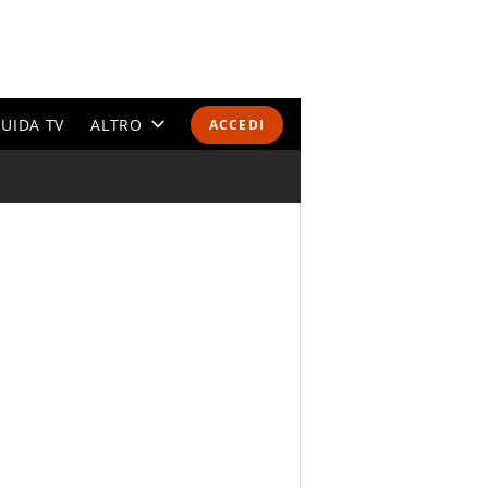
UIDA TV
ALTRO
ACCEDI
CALENDARI E CLASSIFICHE
ALTRI SPORT
MONDIALI 2026
OLIMPIADI
GOSSIP
LIFESTYLE