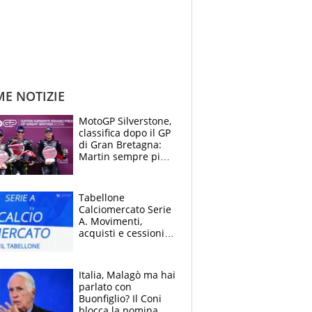
ME NOTIZIE
MotoGP Silverstone,
classifica dopo il GP
di Gran Bretagna:
Martin sempre più
leader, ma
Bezzecchi avanza
Tabellone
Calciomercato Serie
A. Movimenti,
acquisti e cessioni:
estate 2026-27
Italia, Malagò ma hai
parlato con
Buonfiglio? Il Coni
blocca la nomina di