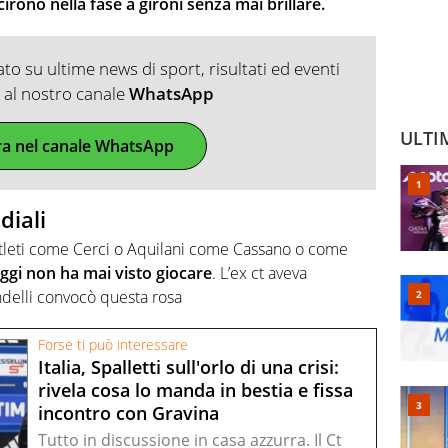
scirono nella fase a gironi senza mai brillare.
o su ultime news di sport, risultati ed eventi
ti al nostro canale
WhatsApp
ULTI
ra nel canale WhatsApp
diali
 atleti come Cerci o Aquilani come Cassano o come
ggi non ha mai visto giocare
. L’ex ct aveva
andelli convocò questa rosa
Forse ti può interessare
Italia, Spalletti sull'orlo di una crisi:
rivela cosa lo manda in bestia e fissa
incontro con Gravina
Tutto in discussione in casa azzurra. Il Ct