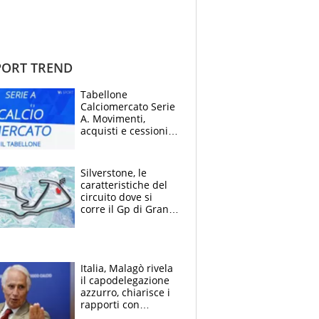
ORT TREND
Tabellone
Calciomercato Serie
A. Movimenti,
acquisti e cessioni:
estate 2026-27
Silverstone, le
caratteristiche del
circuito dove si
corre il Gp di Gran
Bretagna del
Motomondiale
Italia, Malagò rivela
il capodelegazione
azzurro, chiarisce i
rapporti con
Mancini e Conte e si