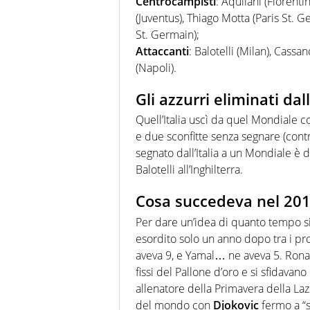
Centrocampisti
: Aquilani (Fiorenti
(Juventus), Thiago Motta (Paris St. Ge
St. Germain);
Attaccanti
: Balotelli (Milan), Cassa
(Napoli).
Gli azzurri eliminati da
Quell’Italia uscì da quel Mondiale con
e due sconfitte senza segnare (contr
segnato dall’Italia a un Mondiale è
Balotelli all’Inghilterra.
Cosa succedeva nel 20
Per dare un’idea di quanto tempo 
esordito solo un anno dopo tra i pr
aveva 9, e Yamal… ne aveva 5. Ronal
fissi del Pallone d’oro e si sfidavan
allenatore della Primavera della Laz
del mondo con
Djokovic
fermo a “s