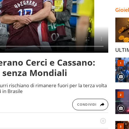
Gioie
ULTI
i erano Cerci e Cassano:
 senza Mondiali
urri rischiano di rimanere fuori per la terza volta
 in Brasile
CONDIVIDI
numerose manifestazioni sportive e collaborato con