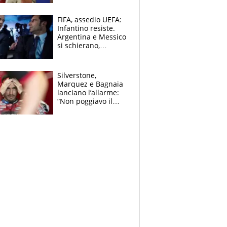
schiera su caso
Infantino
FIFA, assedio UEFA:
Infantino resiste.
Argentina e Messico
si schierano,
CONCACAF spaccata
Silverstone,
Marquez e Bagnaia
lanciano l’allarme:
“Non poggiavo il
ginocchio, dobbiamo
capire cosa è
successo”