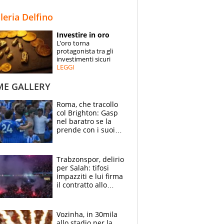
STORIE
lleria Delfino
SPECIALI
Investire in oro
L’oro torna
ESPERTI
protagonista tra gli
investimenti sicuri
LEGGI
CONTATTI
ME GALLERY
Roma, che tracollo
col Brighton: Gasp
nel baratro se la
prende con i suoi
cambiando tutti
Trabzonspor, delirio
per Salah: tifosi
impazziti e lui firma
il contratto allo
stadio
Vozinha, in 30mila
allo stadio per la