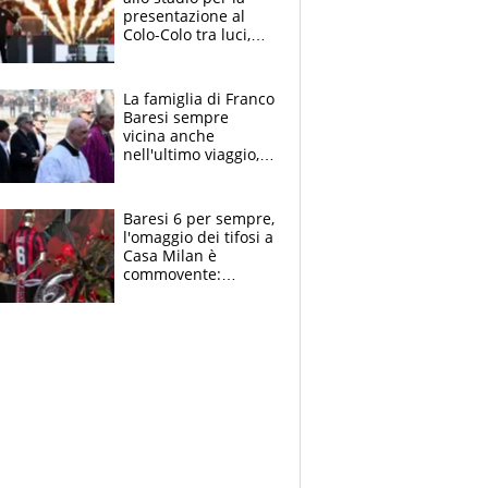
presentazione al
Colo-Colo tra luci,
spettacolo, elicotteri
e paracadutisti
La famiglia di Franco
Baresi sempre
vicina anche
nell'ultimo viaggio,
la moglie Maura, i
figli e i suoi cari
circondati
Baresi 6 per sempre,
dall'affetto dei tifosi
l'omaggio dei tifosi a
Casa Milan è
commovente:
maglie, bandiere,
sciarpe, lacrime e
bigliettini