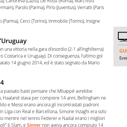
na), Candreva (Lazio), De Rossi (Roma), Marchisio
rmain), Parolo (Parma), Pirlo (Juventus), Verratti (Paris
no (Parma), Cerci (Torino), Immobile (Torino), Insigne
ll’Uruguay
 una vittoria nella gara d’esordio (2-1 all’Inghilterra)
GUI
o Costarica e Uruguay). Di conseguenza, l’ultimo gol
Even
 datato 14 giugno 2014, ed è stato segnato da Mario
14
sia passato basti pensare che Mbappé avrebbe
o, Haaland stava per compiere 14 anni, Bellingham ne
do e Messi erano ancora gli incontrastati padroni
o in Liga con Real e Barcellona, Simone Inzaghi era solo
io mentre nel tennis Federer e Nadal erano i migliori
oli” 6 Slam, e
Sinner
non aveva ancora compiuto 14