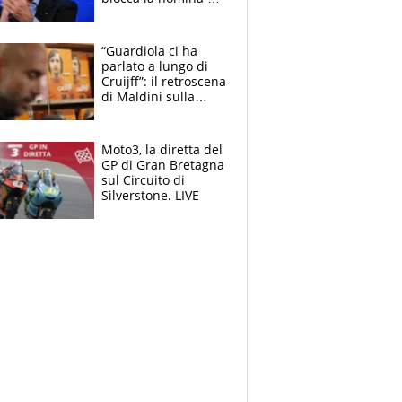
Diana Bianchedi
“Guardiola ci ha
parlato a lungo di
Cruijff”: il retroscena
di Maldini sulla
Nazionale e sul
sogno interrotto
Moto3, la diretta del
GP di Gran Bretagna
sul Circuito di
Silverstone. LIVE