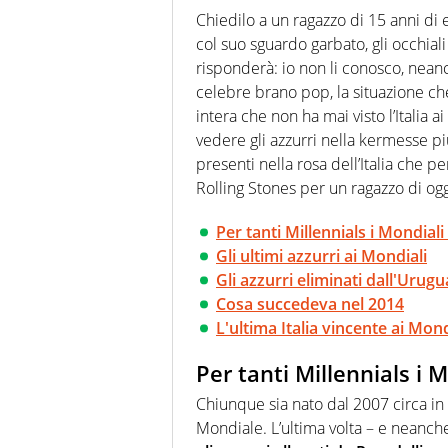
agenzie e testate. Esperienza
Chiedilo a un ragazzo di 15 anni di e
prevalentemente di calcio
col suo sguardo garbato, gli occhiali
risponderà: io non li conosco, nean
celebre brano pop, la situazione che
intera che non ha mai visto l’Italia 
vedere gli azzurri nella kermesse p
presenti nella rosa dell’Italia che p
Rolling Stones per un ragazzo di og
Per tanti Millennials i Mondial
Gli ultimi azzurri ai Mondiali
Gli azzurri eliminati dall'Urug
Cosa succedeva nel 2014
L'ultima Italia vincente ai Mond
Per tanti Millennials i 
Chiunque sia nato dal 2007 circa in 
Mondiale. L’ultima volta – e neanch