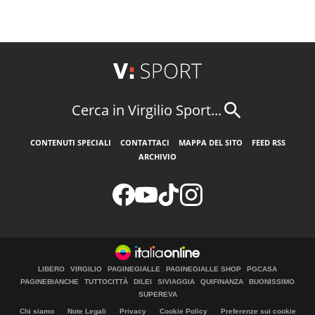
Cerca in Virgilio Sport...
CONTENUTI SPECIALI
CONTATTACI
MAPPA DEL SITO
FEED RSS
ARCHIVIO
LIBERO
VIRGILIO
PAGINEGIALLE
PAGINEGIALLE SHOP
PGCASA
PAGINEBIANCHE
TUTTOCITTÀ
DILEI
SIVIAGGIA
QUIFINANZA
BUONISSIMO
SUPEREVA
Chi siamo
Note Legali
Privacy
Cookie Policy
Preferenze sui cookie