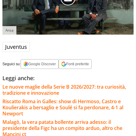
Ansa
Juventus
Seguici su:
Google Discover
Fonti preferite
Leggi anche:
Le nuove maglie della Serie B 2026/2027: tra curiosità,
tradizione e innovazione
Riscatto Roma in Galles: show di Hermoso, Castro e
Koulierakis a bersaglio e Soulé si fa perdonare, 4-1 al
Newport
Malagò, la vera patata bollente arriva adesso: il
presidente della Figc ha un compito arduo, altro che
Mancini ct