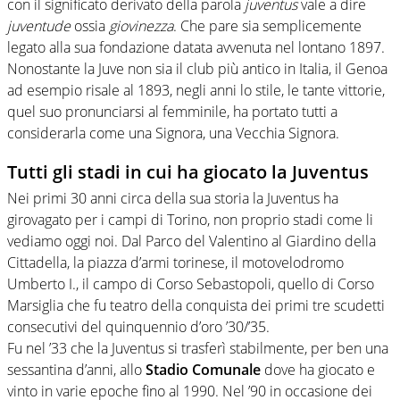
con il significato derivato della parola
juventus
vale a dire
juventude
ossia
giovinezza
. Che pare sia semplicemente
legato alla sua fondazione datata avvenuta nel lontano 1897.
Nonostante la Juve non sia il club più antico in Italia, il Genoa
ad esempio risale al 1893, negli anni lo stile, le tante vittorie,
quel suo pronunciarsi al femminile, ha portato tutti a
considerarla come una Signora, una Vecchia Signora.
Tutti gli stadi in cui ha giocato la Juventus
Nei primi 30 anni circa della sua storia la Juventus ha
girovagato per i campi di Torino, non proprio stadi come li
vediamo oggi noi. Dal Parco del Valentino al Giardino della
Cittadella, la piazza d’armi torinese, il motovelodromo
Umberto I., il campo di Corso Sebastopoli, quello di Corso
Marsiglia che fu teatro della conquista dei primi tre scudetti
consecutivi del quinquennio d’oro ’30/’35.
Fu nel ’33 che la Juventus si trasferì stabilmente, per ben una
sessantina d’anni, allo
Stadio Comunale
dove ha giocato e
vinto in varie epoche fino al 1990. Nel ’90 in occasione dei