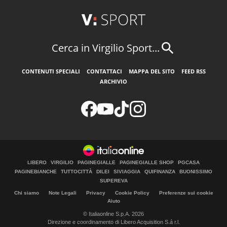
Cerca in Virgilio Sport...
CONTENUTI SPECIALI
CONTATTACI
MAPPA DEL SITO
FEED RSS
ARCHIVIO
LIBERO
VIRGILIO
PAGINEGIALLE
PAGINEGIALLE SHOP
PGCASA
PAGINEBIANCHE
TUTTOCITTÀ
DILEI
SIVIAGGIA
QUIFINANZA
BUONISSIMO
SUPEREVA
Chi siamo
Note Legali
Privacy
Cookie Policy
Preferenze sui cookie
Aiuto
© Italiaonline S.p.A. 2026
Direzione e coordinamento di Libero Acquisition S.á r.l.