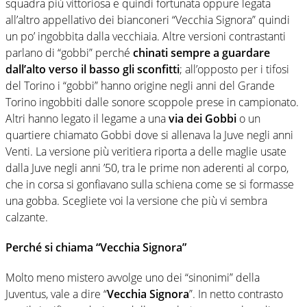
squadra più vittoriosa e quindi fortunata oppure legata
all’altro appellativo dei bianconeri “Vecchia Signora” quindi
un po’ ingobbita dalla vecchiaia. Altre versioni contrastanti
parlano di “gobbi” perché
chinati sempre a guardare
dall’alto verso il basso gli sconfitti
; all’opposto per i tifosi
del Torino i “gobbi” hanno origine negli anni del Grande
Torino ingobbiti dalle sonore scoppole prese in campionato.
Altri hanno legato il legame a una
via dei Gobbi
o un
quartiere chiamato Gobbi dove si allenava la Juve negli anni
Venti. La versione più veritiera riporta a delle maglie usate
dalla Juve negli anni ’50, tra le prime non aderenti al corpo,
che in corsa si gonfiavano sulla schiena come se si formasse
una gobba. Scegliete voi la versione che più vi sembra
calzante.
Perché si chiama “Vecchia Signora”
Molto meno mistero avvolge uno dei “sinonimi” della
Juventus, vale a dire “
Vecchia Signora
”. In netto contrasto