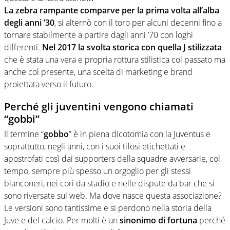
La zebra rampante comparve per la prima volta all’alba
degli anni ’30
, si alternò con il toro per alcuni decenni fino a
tornare stabilmente a partire dagli anni ’70 con loghi
differenti.
Nel 2017 la svolta storica con quella J stilizzata
che è stata una vera e propria rottura stilistica col passato ma
anche col presente, una scelta di marketing e brand
proiettata verso il futuro.
Perché gli juventini vengono chiamati
“gobbi”
Il termine “
gobbo
” è in piena dicotomia con la Juventus e
soprattutto, negli anni, con i suoi tifosi etichettati e
apostrofati così dai supporters della squadre avversarie, col
tempo, sempre più spesso un orgoglio per gli stessi
bianconeri, nei cori da stadio e nelle dispute da bar che si
sono riversate sul web. Ma dove nasce questa associazione?
Le versioni sono tantissime e si perdono nella storia della
Juve e del calcio. Per molti è un
sinonimo di fortuna
perché