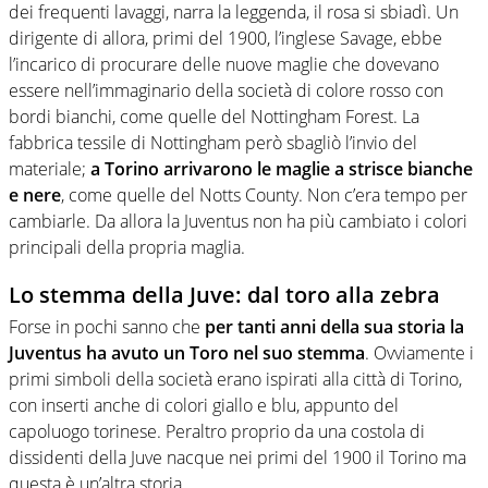
dei frequenti lavaggi, narra la leggenda, il rosa si sbiadì. Un
dirigente di allora, primi del 1900, l’inglese Savage, ebbe
l’incarico di procurare delle nuove maglie che dovevano
essere nell’immaginario della società di colore rosso con
bordi bianchi, come quelle del Nottingham Forest. La
fabbrica tessile di Nottingham però sbagliò l’invio del
materiale;
a Torino arrivarono le maglie a strisce bianche
e nere
, come quelle del Notts County. Non c’era tempo per
cambiarle. Da allora la Juventus non ha più cambiato i colori
principali della propria maglia.
Lo stemma della Juve: dal toro alla zebra
Forse in pochi sanno che
per tanti anni della sua storia la
Juventus ha avuto un Toro nel suo stemma
. Ovviamente i
primi simboli della società erano ispirati alla città di Torino,
con inserti anche di colori giallo e blu, appunto del
capoluogo torinese. Peraltro proprio da una costola di
dissidenti della Juve nacque nei primi del 1900 il Torino ma
questa è un’altra storia…