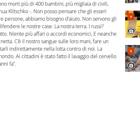
no morti più di 400 bambini, più migliaia di civili,
tinua Klitschko -. Non posso pensare che gli esseri
re persone, abbiamo bisogno d’aiuto. Non servono gli
ifendere le nostre case. La nostra terra. I russi?
a tutto. Niente più affari o accordi economici, E neanche
netta. C’è il nostro sangue sulle loro mani, fare un
tarli indirettamente nella lotta contro di noi. La
ndo. Ai cittadini è stato fatto il lavaggio del cervello
nni fa”.