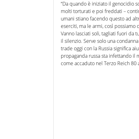
“Da quando è iniziato il genocidio so
molti torturati e poi freddati – con
umani stiano facendo questo ad alt
eserciti, ma le armi, così possiamo d
Vanno lasciati soli, tagliati fuori d
il silenzio. Serve solo una condanna 
trade oggi con la Russia significa aiu
propaganda russa sta infettando il mo
come accaduto nel Terzo Reich 80 a