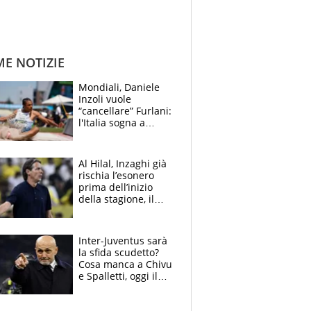
ME NOTIZIE
Mondiali, Daniele
Inzoli vuole
“cancellare” Furlani:
l'Italia sogna a
Eugene. Castellani
da record, Succo in
finale
Al Hilal, Inzaghi già
rischia l’esonero
prima dell’inizio
della stagione, il
retroscena
Inter-Juventus sarà
la sfida scudetto?
Cosa manca a Chivu
e Spalletti, oggi il
primo antipasto