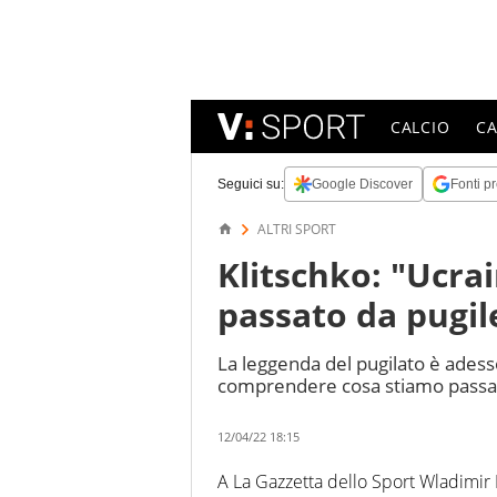
CALCIO
C
Seguici su:
Google Discover
Fonti pr
ALTRI SPORT
Klitschko: "Ucra
passato da pugi
La leggenda del pugilato è adesso
comprendere cosa stiamo passa
12/04/22 18:15
A La Gazzetta dello Sport Wladimir Kl