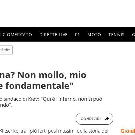
ALCIOMERCATO
DIRETTE LIVE
F1
MOTO
TENNIS
G
eferite
ina? Non mollo, mio
le fondamentale"
 sindaco di Kiev: "Qui è l’inferno, non si può
ndo".
CONDIVIDI
Gioie
itschko, tra i più forti pesi massimi della storia del