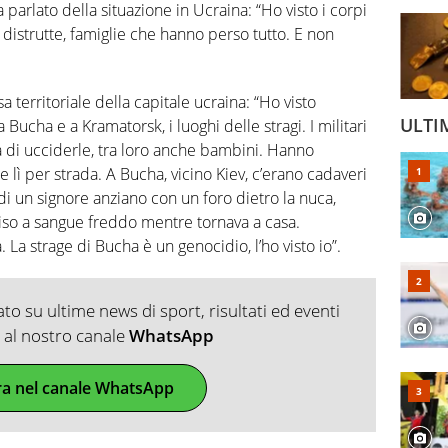
a parlato della situazione in Ucraina: “Ho visto i corpi
se distrutte, famiglie che hanno perso tutto. E non
sa territoriale della capitale ucraina: “Ho visto
ULTI
a Bucha e a Kramatorsk, i luoghi delle stragi. I militari
 di ucciderle, tra loro anche bambini. Hanno
 lì per strada. A Bucha, vicino Kiev, c’erano cadaveri
i un signore anziano con un foro dietro la nuca,
ciso a sangue freddo mentre tornava a casa.
 La strage di Bucha è un genocidio, l’ho visto io”.
o su ultime news di sport, risultati ed eventi
ti al nostro canale
WhatsApp
ra nel canale WhatsApp