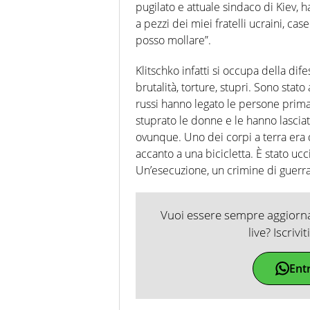
pugilato e attuale sindaco di Kiev, h
a pezzi dei miei fratelli ucraini, ca
posso mollare”.
Klitschko infatti si occupa della dife
brutalità, torture, stupri. Sono stato 
russi hanno legato le persone prima
stuprato le donne e le hanno lasciate
ovunque. Uno dei corpi a terra era d
accanto a una bicicletta. È stato uc
Un’esecuzione, un crimine di guerra.
Vuoi essere sempre aggiornat
live? Iscrivi
Ent