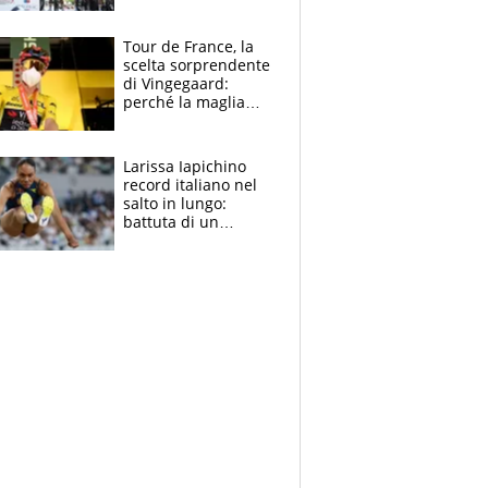
rito della Norvegia
di Haaland e
compagni
Tour de France, la
scelta sorprendente
di Vingegaard:
perché la maglia
gialla indossa la
mascherina, il
rischio da evitare
Larissa Iapichino
record italiano nel
salto in lungo:
battuta di un
centimetro mamma
Fiona May