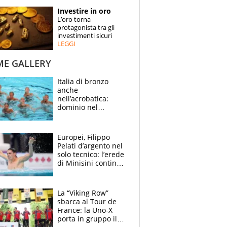
STORIE
Investire in oro
L’oro torna
SPECIALI
protagonista tra gli
investimenti sicuri
LEGGI
ESPERTI
ME GALLERY
CONTATTI
Italia di bronzo
anche
nell’acrobatica:
dominio nel
medagliere, ora
tocca a Ceccon, Curti
e compagni
Europei, Filippo
continuare
Pelati d’argento nel
solo tecnico: l’erede
di Minisini continua
a stupire, Los
Angeles è già nel
mirino
La “Viking Row”
sbarca al Tour de
France: la Uno-X
porta in gruppo il