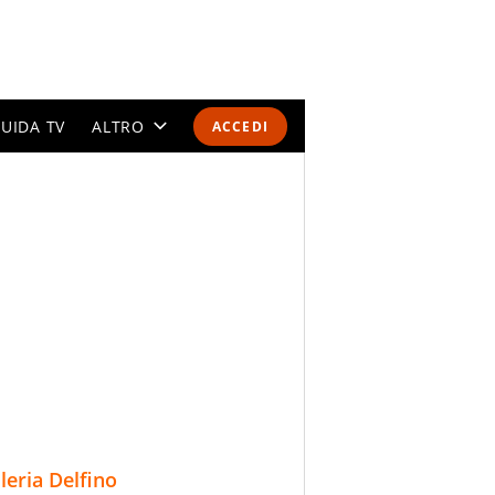
UIDA TV
ALTRO
ACCEDI
CALENDARI E CLASSIFICHE
ALTRI SPORT
MONDIALI 2026
OLIMPIADI
GOSSIP
LIFESTYLE
lleria Delfino