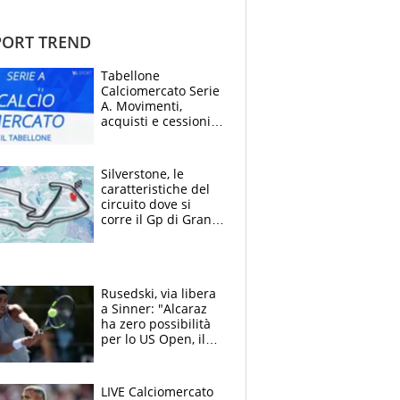
ORT TREND
Tabellone
Calciomercato Serie
A. Movimenti,
acquisti e cessioni:
estate 2026-27
Silverstone, le
caratteristiche del
circuito dove si
corre il Gp di Gran
Bretagna del
Motomondiale
Rusedski, via libera
a Sinner: "Alcaraz
ha zero possibilità
per lo US Open, il
2026 forse è gà
finito per lui"
LIVE Calciomercato