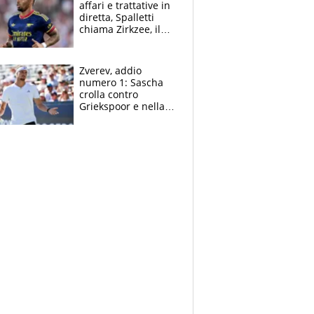
affari e trattative in
diretta, Spalletti
chiama Zirkzee, il
Milan valuta il
ritorno di Brahim
Diaz
Zverev, addio
numero 1: Sascha
crolla contro
Griekspoor e nella
sfida a due con
Sinner si conferma
terzo. Quanti malori
a Montreal