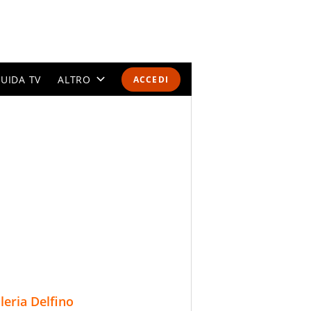
UIDA TV
ALTRO
ACCEDI
CALENDARI E CLASSIFICHE
ALTRI SPORT
MONDIALI 2026
OLIMPIADI
GOSSIP
LIFESTYLE
lleria Delfino