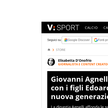
CALCIO
C
Seguici su:
Google Discover
Fonti pr
STORIE
Elisabetta D'Onofrio
GIORNALISTA E CONTENT CREATO
Giornalista professionista dal 
soprattutto di calcio, di sport
Giovanni Agnell
nell'ambito della creazione di 
ruolo di libero. Cura una classi
con i figli Edoa
nuova generazion
La dinastia Agnelli affonda le s