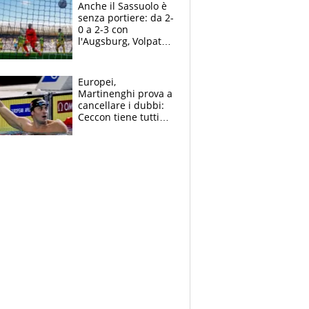
Anche il Sassuolo è
senza portiere: da 2-
0 a 2-3 con
l'Augsburg, Volpato
non basta, che
errori di Muric
Europei,
Martinenghi prova a
cancellare i dubbi:
Ceccon tiene tutti
col fiato sospeso.
Pellegrini punta su
Curtis