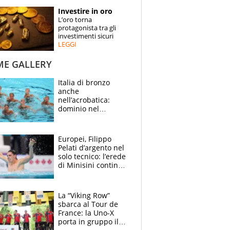
STORIE
Investire in oro
L’oro torna
SPECIALI
protagonista tra gli
investimenti sicuri
LEGGI
ESPERTI
ME GALLERY
CONTATTI
Italia di bronzo
anche
nell’acrobatica:
dominio nel
medagliere, ora
tocca a Ceccon, Curti
e compagni
Europei, Filippo
continuare
Pelati d’argento nel
solo tecnico: l’erede
di Minisini continua
a stupire, Los
Angeles è già nel
mirino
La “Viking Row”
sbarca al Tour de
France: la Uno-X
porta in gruppo il