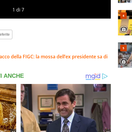
1
di
7
eferite
tacco della FIGC: la mossa dell’ex presidente sa di