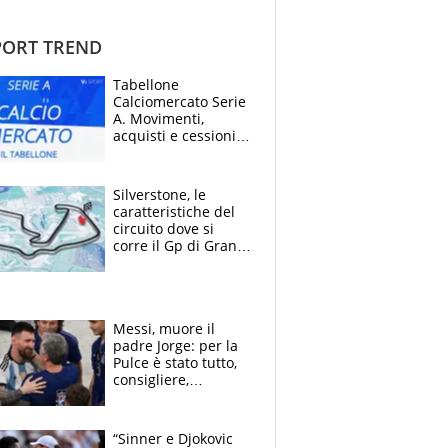
ORT TREND
Tabellone
Calciomercato Serie
A. Movimenti,
acquisti e cessioni:
estate 2026-27
Silverstone, le
caratteristiche del
circuito dove si
corre il Gp di Gran
Bretagna del
Motomondiale
Messi, muore il
padre Jorge: per la
Pulce è stato tutto,
consigliere,
manager, amico e
capofamiglia
“Sinner e Djokovic