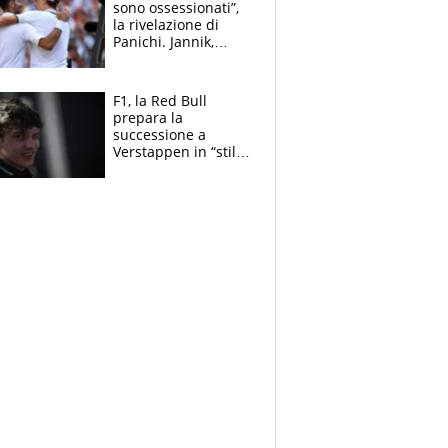
sono ossessionati”,
la rivelazione di
Panichi. Jannik,
ansia per il
ginocchio e il rischio
agli US Open
F1, la Red Bull
prepara la
successione a
Verstappen in “stile
Antonelli”. Colapinto
derubato, che
attacco all’Italia