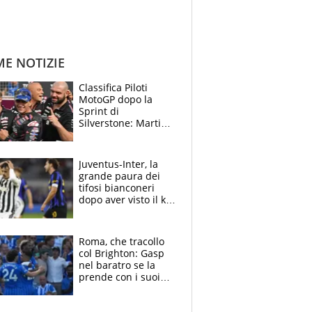
ME NOTIZIE
Classifica Piloti
MotoGP dopo la
Sprint di
Silverstone: Martin
sempre più leader,
Bezzecchi supera
Marquez
Juventus-Inter, la
grande paura dei
tifosi bianconeri
dopo aver visto il ko
nel derby d'Italia
Roma, che tracollo
col Brighton: Gasp
nel baratro se la
prende con i suoi
cambiando tutti