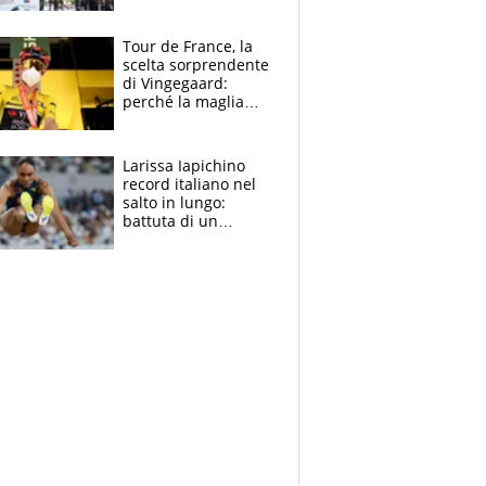
rito della Norvegia
di Haaland e
compagni
Tour de France, la
scelta sorprendente
di Vingegaard:
perché la maglia
gialla indossa la
mascherina, il
rischio da evitare
Larissa Iapichino
record italiano nel
salto in lungo:
battuta di un
centimetro mamma
Fiona May