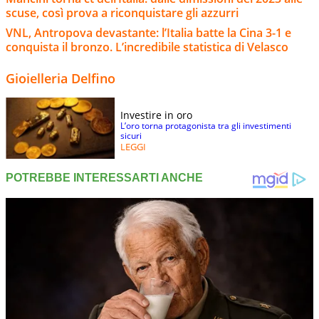
scuse, così prova a riconquistare gli azzurri
VNL, Antropova devastante: l’Italia batte la Cina 3-1 e
conquista il bronzo. L’incredibile statistica di Velasco
Gioielleria Delfino
Investire in oro
L’oro torna protagonista tra gli investimenti
sicuri
LEGGI