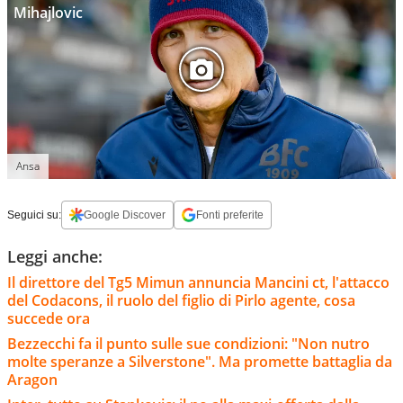
Mihajlovic
Ansa
Seguici su:
Google Discover
Fonti preferite
Leggi anche:
Il direttore del Tg5 Mimun annuncia Mancini ct, l'attacco
del Codacons, il ruolo del figlio di Pirlo agente, cosa
succede ora
Bezzecchi fa il punto sulle sue condizioni: "Non nutro
molte speranze a Silverstone". Ma promette battaglia da
Aragon