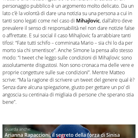
personaggio pubblico è un argomento molto delicato. Da un
lato c’è la volontà di dare una notizia su una persona a cui in
tanti sono legati come nel caso di
Mihajlovic
, dall’altro deve
prevalere il senso di responsabilità nel non dare notizie false
o affrettate. E sui social il caso Mihajlovic fa arrabbiare tanti
tifosi: “Fate tutti schifo – comminata Mario – sia chi lo da per
morto sia chi smentisce”. Anche Simone la pensa allo stesso
modo: “I tweet che leggo sulle condizioni di Mihajlovic sono
assolutamente disgustosi. Non sono cronaca ma delle vere e
proprie congetture sulle sue condizioni”. Mentre Matteo
scrive: “Ma la ragione di scrivere un tweet del genere qual è?
Senza dare alcuna spiegazione, giusto per gettare un po’ di
angoscia su centinaia di migliaia di persone che sperano stia
bene”.
Arianna Rapaccioni, il segreto della forza di Sinisa