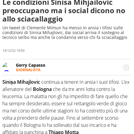
Le condizioni Sinisa Mihjailovic
preoccupano ma i social dicono no
allo sciacallaggio
Un tweet di Clemente Mimun ha messo in ansia i tifosi sulle
condizioni di Sinisa Mihajlovic, dai social arriva il sostegno al
tecnico serbo ma anche la condanna verso chi fa sciacallaggio
14/12/22 19:00
Gerry Capasso
GIORNALISTA
Per lui gli sport americani non hanno segreti: basket,
football, baseball e la capacità innata di trovare la notizia
Sinișa Mihajlovic
continua a tenere in ansia i suoi tifosi. L’ex
dove altri non vedono granché
allenatore del
Bologna
che da tre anni lotta contro la
leucemia. La malattia non gli ha impedito di fare quello che
ha sempre desiderato, essere sul rettangolo verde di gioco
ma nel corso delle ultime stagioni lo ha costretto più di una
volta a prendersi delle pause. Fino al settembre scorso
quando il Bologna lo ha sollevato dal suo incarico e ha
affidato la panchina a
Thiago Motta
.