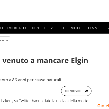
ALCIOMERCATO
DIRETTE LIVE
F1
MOTO
TENNIS
G
eferite
è venuto a mancare Elgin
ento a 86 anni per cause naturali
CONDIVIDI
Lakers, su Twitter hanno dato la notizia della morte
Gioie