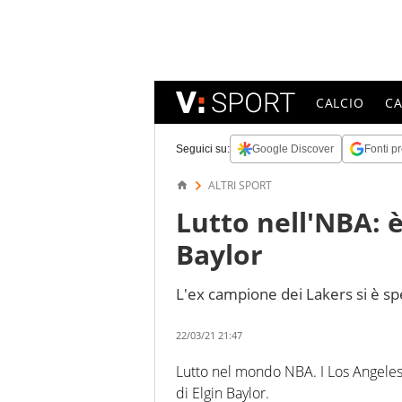
CALCIO
C
Seguici su:
Google Discover
Fonti pr
ALTRI SPORT
Lutto nell'NBA: 
Baylor
L'ex campione dei Lakers si è sp
22/03/21 21:47
Lutto nel mondo NBA. I Los Angeles 
di Elgin Baylor.