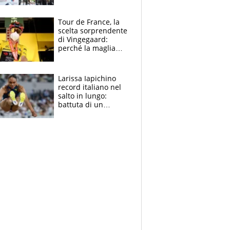
rito della Norvegia
di Haaland e
compagni
Tour de France, la
scelta sorprendente
di Vingegaard:
perché la maglia
gialla indossa la
mascherina, il
rischio da evitare
Larissa Iapichino
record italiano nel
salto in lungo:
battuta di un
centimetro mamma
Fiona May