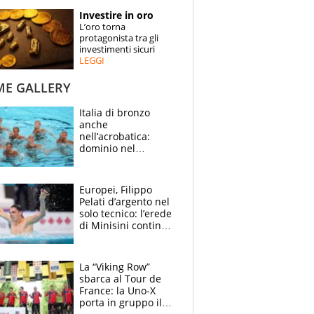
STORIE
Investire in oro
L’oro torna
SPECIALI
protagonista tra gli
investimenti sicuri
LEGGI
ESPERTI
ME GALLERY
CONTATTI
Italia di bronzo
anche
nell’acrobatica:
dominio nel
medagliere, ora
tocca a Ceccon, Curti
e compagni
Europei, Filippo
continuare
Pelati d’argento nel
solo tecnico: l’erede
di Minisini continua
a stupire, Los
Angeles è già nel
mirino
La “Viking Row”
sbarca al Tour de
France: la Uno-X
porta in gruppo il