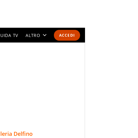
UIDA TV
ALTRO
ACCEDI
CALENDARI E CLASSIFICHE
ALTRI SPORT
MONDIALI 2026
OLIMPIADI
GOSSIP
LIFESTYLE
lleria Delfino