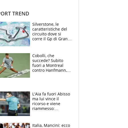
ORT TREND
Silverstone, le
caratteristiche del
circuito dove si
corre il Gp di Gran
Bretagna del
Motomondiale
Cobolli, che
succede? Subito
fuori a Montreal
contro Hanfmann,
per Flavio è tutta
colpa della tosse
L'Aia fa fuori Abisso
ma lui vince il
ricorso e viene
riammesso:
continua momento
nero per gli arbitri
Italia, Mancini: ecco