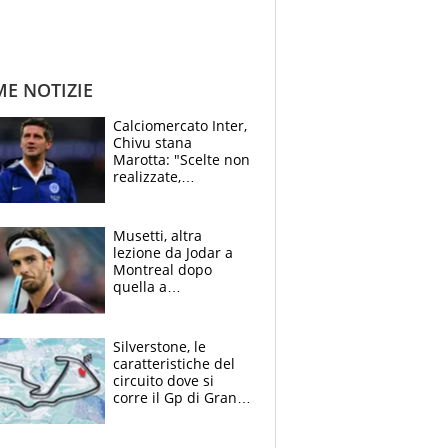
ME NOTIZIE
Calciomercato Inter,
Chivu stana
Marotta: "Scelte non
realizzate,
dobbiamo
completare la
squadra"
Musetti, altra
lezione da Jodar a
Montreal dopo
quella a
Washington: "Avrei
voluto spaccare
tutto"
Silverstone, le
caratteristiche del
circuito dove si
corre il Gp di Gran
Bretagna del
Motomondiale