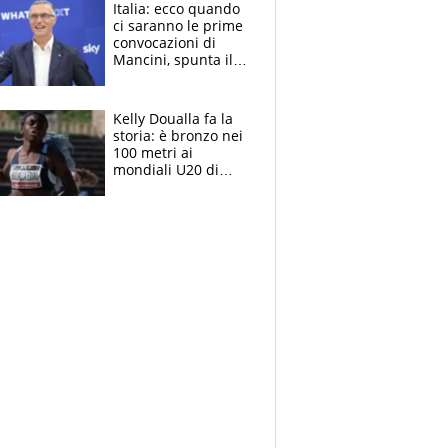
Italia: ecco quando
ci saranno le prime
convocazioni di
Mancini, spunta il
nome di Bergomi
Kelly Doualla fa la
storia: è bronzo nei
100 metri ai
mondiali U20 di
Eugene. "Ho
spazzato via l'ansia
con una gran finale"