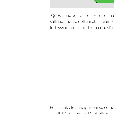
“Quest’anno volevamo costruire una ba
sull’andamento dell’annata – Siamo l
festeggiare un 6° posto, ma quest’an
Poi, eccole, le anticipazioni su com
del 2017, ma mirata. Mirabelli apre 