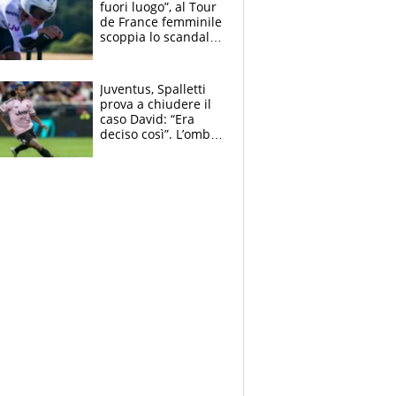
fuori luogo”, al Tour
de France femminile
scoppia lo scandalo:
un uomo controlla i
reggiseni delle
atlete
Juventus, Spalletti
prova a chiudere il
caso David: “Era
deciso così”. L’ombra
di Zirkzee e la
sentenza dei tifosi