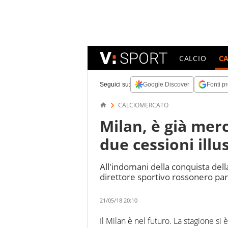
CALCIO
C
Seguici su:
Google Discover
Fonti pr
CALCIOMERCATO
Milan, è già mer
due cessioni illus
All'indomani della conquista della
direttore sportivo rossonero parla
21/05/18 20:10
Il Milan è nel futuro. La stagione s