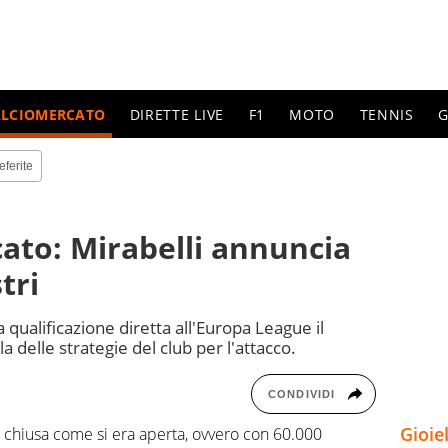
ALCIOMERCATO
DIRETTE LIVE
F1
MOTO
TENNIS
G
eferite
cato: Mirabelli annuncia
tri
 qualificazione diretta all'Europa League il
 delle strategie del club per l'attacco.
CONDIVIDI
Gioie
i è chiusa come si era aperta, ovvero con 60.000