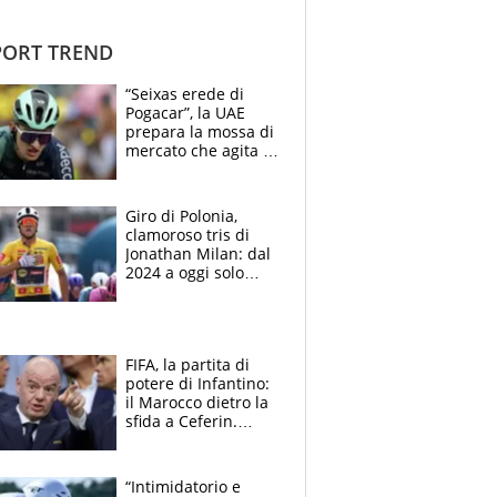
ORT TREND
“Seixas erede di
Pogacar”, la UAE
prepara la mossa di
mercato che agita la
Francia. Ciccone,
che beffa alla Vuelta
a Burgos
Giro di Polonia,
clamoroso tris di
Jonathan Milan: dal
2024 a oggi solo
Pogacar ha vinto più
di lui. Bene Romele
e Skerl
FIFA, la partita di
potere di Infantino:
il Marocco dietro la
sfida a Ceferin.
Scontro sul
Mondiale a 64
squadre, l’ira di Figo
“Intimidatorio e