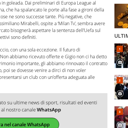
a in goleada. Dai preliminari di Europa League al
a, che ha spalancato le porte alla fase a gironi della
cose ne sono successe tante. Più negative, che
ssimiliano Mirabelli, ospite a ‘Milan Tv’, sembra avere
rcato bisognerà aspettare la sentenza dell’Uefa sul
ULTI
ttivi sono definiti.
ccio, con una sola eccezione. Il futuro di
on abbiamo ricevuto offerte e Gigio non ci ha detto
trimonio importante, gli abbiamo rinnovato il contratto
, poi se dovesse venire a dirci di non voler
resentarsi un club con un’offerta adeguata alle
o su ultime news di sport, risultati ed eventi
ti al nostro canale
WhatsApp
ra nel canale WhatsApp