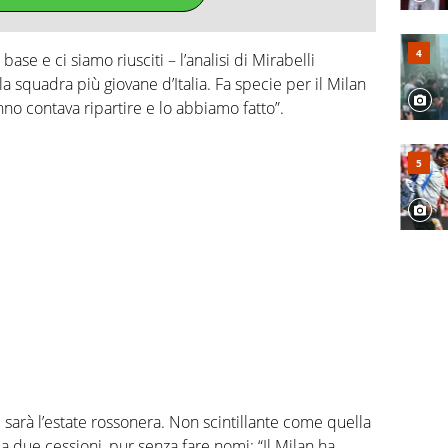
se e ci siamo riusciti – l’analisi di Mirabelli
a squadra più giovane d’Italia. Fa specie per il Milan
no contava ripartire e lo abbiamo fatto”.
e sarà l’estate rossonera. Non scintillante come quella
a due cessioni, pur senza fare nomi: “Il Milan ha