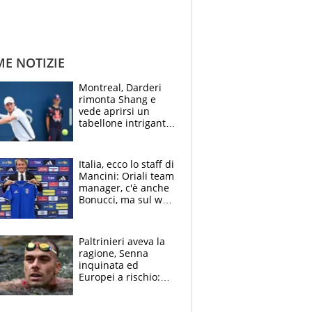
ME NOTIZIE
Montreal, Darderi
rimonta Shang e
vede aprirsi un
tabellone intrigante:
"Penso solo a
Borges, ma sono
felice del mio livello"
Italia, ecco lo staff di
Mancini: Oriali team
manager, c'è anche
Bonucci, ma sul web
infuria la polemica
Paltrinieri aveva la
ragione, Senna
inquinata ed
Europei a rischio:
allenamenti fermi,
cosa succede