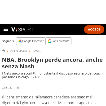
ACCEDI
Seguici su:
Google Discover
Fonti preferite
ALTRI SPORT
BASKET
NBA, Brooklyn perde ancora, anche
senza Nash
I Nets ancora sconfitti nonostante il discusso esonero del coach,
passano Chicago 99-108
02/11/22 11:59
Il licenziamento dell’allenatore canadese era stato mal
digerito dai giocatori newyorkesi. Malumore trapelato in