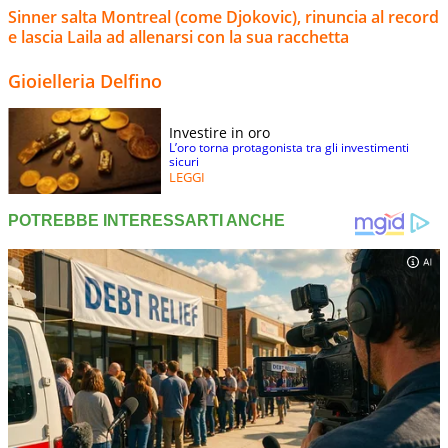
Sinner salta Montreal (come Djokovic), rinuncia al record
e lascia Laila ad allenarsi con la sua racchetta
Gioielleria Delfino
Investire in oro
L’oro torna protagonista tra gli investimenti
sicuri
LEGGI