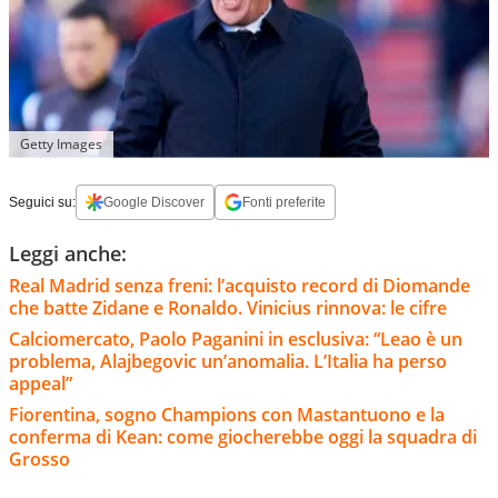
Getty Images
Seguici su:
Google Discover
Fonti preferite
Leggi anche:
Real Madrid senza freni: l’acquisto record di Diomande
che batte Zidane e Ronaldo. Vinicius rinnova: le cifre
Calciomercato, Paolo Paganini in esclusiva: “Leao è un
problema, Alajbegovic un’anomalia. L’Italia ha perso
appeal”
Fiorentina, sogno Champions con Mastantuono e la
conferma di Kean: come giocherebbe oggi la squadra di
Grosso