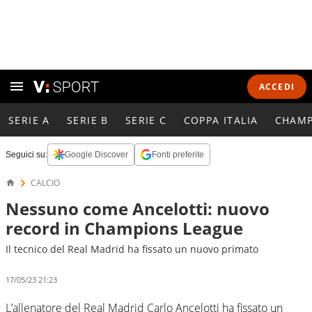
ACCEDI
SERIE A
SERIE B
SERIE C
COPPA ITALIA
CHAMP
Seguici su:
Google Discover
Fonti preferite
CALCIO
Nessuno come Ancelotti: nuovo
record in Champions League
Il tecnico del Real Madrid ha fissato un nuovo primato
17/05/23 21:23
L’allenatore del Real Madrid Carlo Ancelotti ha fissato un