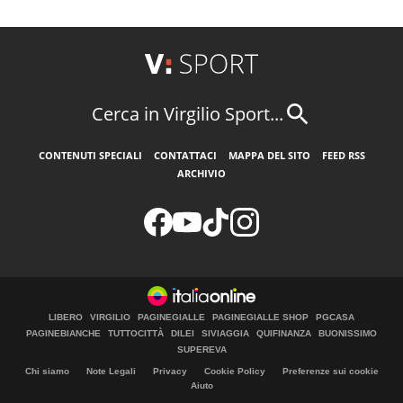
Cerca in Virgilio Sport...
CONTENUTI SPECIALI
CONTATTACI
MAPPA DEL SITO
FEED RSS
ARCHIVIO
LIBERO
VIRGILIO
PAGINEGIALLE
PAGINEGIALLE SHOP
PGCASA
PAGINEBIANCHE
TUTTOCITTÀ
DILEI
SIVIAGGIA
QUIFINANZA
BUONISSIMO
SUPEREVA
Chi siamo
Note Legali
Privacy
Cookie Policy
Preferenze sui cookie
Aiuto