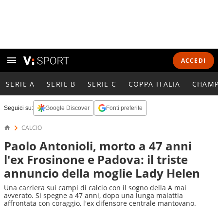
ACCEDI
SERIE A
SERIE B
SERIE C
COPPA ITALIA
CHAMP
Seguici su:
Google Discover
Fonti preferite
CALCIO
Paolo Antonioli, morto a 47 anni
l'ex Frosinone e Padova: il triste
annuncio della moglie Lady Helen
Una carriera sui campi di calcio con il sogno della A mai
avverato. Si spegne a 47 anni, dopo una lunga malattia
affrontata con coraggio, l'ex difensore centrale mantovano.