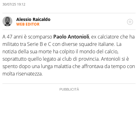
30/07/25 19:12
Alessio Raicaldo
WEB EDITOR
Un figlio che si chiama Diego e la tesi di laurea sugli stadi
di proprietà in Italia. Il calcio quale filo conduttore
A 47 anni è scomparso
Paolo Antonioli
, ex calciatore che ha
irrinunciabile tra passione e professione. Per Virgilio
militato tra Serie B e C con diverse squadre italiane. La
Sport indaga, approfondisce e scandaglia l'universo
notizia della sua morte ha colpito il mondo del calcio,
mondo dello sport per antonomasia
soprattutto quello legato ai club di provincia. Antonioli si è
spento dopo una lunga malattia che affrontava da tempo con
molta riservatezza.