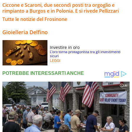
Ciccone e Scaroni, due secondi posti tra orgoglio e
rimpianto a Burgos e in Polonia. E si rivede Pellizzari
Tutte le notizie del Frosinone
Gioielleria Delfino
Investire in oro
L’oro torna protagonista tra gli investimenti
sicuri
LEGGI