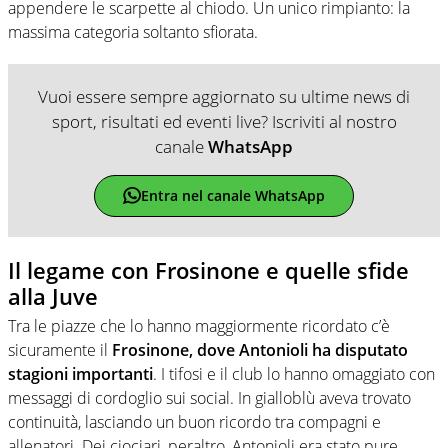
appendere le scarpette al chiodo. Un unico rimpianto: la
massima categoria soltanto sfiorata.
Vuoi essere sempre aggiornato su ultime news di
sport, risultati ed eventi live? Iscriviti al nostro
canale
WhatsApp
Entra nel canale WhatsApp
Il legame con Frosinone e quelle sfide
alla Juve
Tra le piazze che lo hanno maggiormente ricordato c’è
sicuramente il
Frosinone, dove Antonioli ha disputato
stagioni importanti
. I tifosi e il club lo hanno omaggiato con
messaggi di cordoglio sui social. In gialloblù aveva trovato
continuità, lasciando un buon ricordo tra compagni e
allenatori. Dei ciociari, peraltro, Antonioli era stato pure