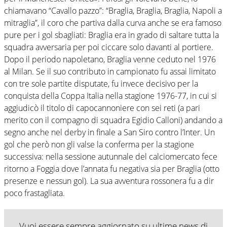
chiamavano “Cavallo pazzo”: “Braglia, Braglia, Braglia, Napoli a
mitraglia”, il coro che partiva dalla curva anche se era famoso
pure per i gol sbagliati: Braglia era in grado di saltare tutta la
squadra avversaria per poi ciccare solo davanti al portiere.
Dopo il periodo napoletano, Braglia venne ceduto nel 1976
al Milan. Se il suo contributo in campionato fu assai limitato
con tre sole partite disputate, fu invece decisivo per la
conquista della Coppa Italia nella stagione 1976-77, in cui si
aggiudicò il titolo di capocannoniere con sei reti (a pari
merito con il compagno di squadra Egidio Calloni) andando a
segno anche nel derby in finale a San Siro contro l’Inter. Un
gol che però non gli valse la conferma per la stagione
successiva: nella sessione autunnale del calciomercato fece
ritorno a Foggia dove l’annata fu negativa sia per Braglia (otto
presenze e nessun gol). La sua avventura rossonera fu a dir
poco frastagliata.
Vuoi essere sempre aggiornato su ultime news di