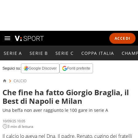
ACCEDI
SERIE A
SERIE B
SERIE C
COPPA ITALIA
CHAMP
Seguici su:
Google Discover
Fonti preferite
CALCIO
Che fine ha fatto Giorgio Braglia, il
Best di Napoli e Milan
Una beffa non aver raggiunto le 100 gare in serie A
10/09/25 10:05
3 min di lettura
Il calcio lo aveva nel Dna. Il padre, Renato, cugino dei fratelli