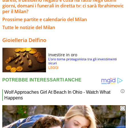
Baresi, il desiderio negato e cosa ha fatto negli ultimi
giorni, domani i funerali in diretta tv: ci sarà Ibrahimovic
per il Milan?
Prossime partite e calendario del Milan
Tutte le notizie del Milan
Gioielleria Delfino
Investire in oro
L’oro torna protagonista tra gli investimenti
sicuri
LEGGI