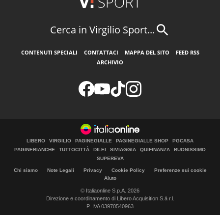
Cerca in Virgilio Sport...
CONTENUTI SPECIALI
CONTATTACI
MAPPA DEL SITO
FEED RSS
ARCHIVIO
LIBERO
VIRGILIO
PAGINEGIALLE
PAGINEGIALLE SHOP
PGCASA
PAGINEBIANCHE
TUTTOCITTÀ
DILEI
SIVIAGGIA
QUIFINANZA
BUONISSIMO
SUPEREVA
Chi siamo
Note Legali
Privacy
Cookie Policy
Preferenze sui cookie
Aiuto
© Italiaonline S.p.A. 2026
Direzione e coordinamento di Libero Acquisition S.á r.l.
P. IVA 03970540963