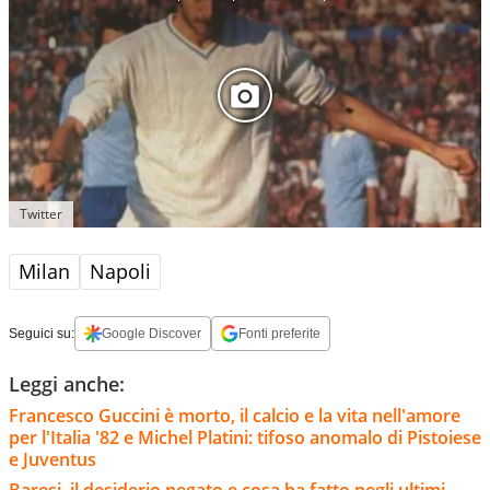
Twitter
Milan
Napoli
Seguici su:
Google Discover
Fonti preferite
Leggi anche:
Francesco Guccini è morto, il calcio e la vita nell'amore
per l'Italia '82 e Michel Platini: tifoso anomalo di Pistoiese
e Juventus