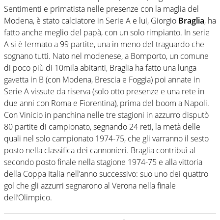
Sentimenti e primatista nelle presenze con la maglia del
Modena, è stato calciatore in Serie A e lui, Giorgio
Braglia
, ha
fatto anche meglio del papà, con un solo rimpianto. In serie
A si è fermato a 99 partite, una in meno del traguardo che
sognano tutti. Nato nel modenese, a Bomporto, un comune
di poco più di 10mila abitanti, Braglia ha fatto una lunga
gavetta in B (con Modena, Brescia e Foggia) poi annate in
Serie A vissute da riserva (solo otto presenze e una rete in
due anni con Roma e Fiorentina), prima del boom a Napoli.
Con Vinicio in panchina nelle tre stagioni in azzurro disputò
80 partite di campionato, segnando 24 reti, la metà delle
quali nel solo campionato 1974-75, che gli varranno il sesto
posto nella classifica dei cannonieri. Braglia contribuì al
secondo posto finale nella stagione 1974-75 e alla vittoria
della Coppa Italia nell’anno successivo: suo uno dei quattro
gol che gli azzurri segnarono al Verona nella finale
dell’Olimpico.