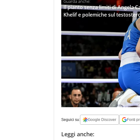
Il pianto senza limiti di Angela C
Khelif e polemiche sul testoster
Seguici su:
Google Discover
Fonti pr
Leggi anche: