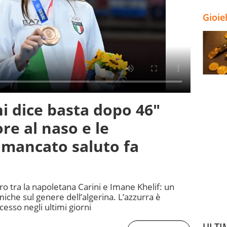
Gioie
ni dice basta dopo 46"
ore al naso e le
 mancato saluto fa
tro tra la napoletana Carini e Imane Khelif: un
miche sul genere dell’algerina. L’azzurra è
esso negli ultimi giorni
ULTI