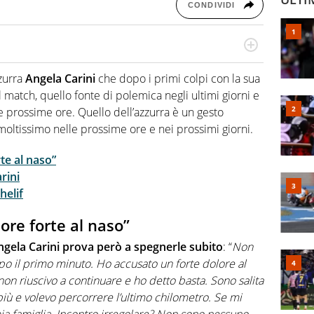
CONDIVIDI
hanno segreti: basket, football, baseball e la capacità
ve altri non vedono granché
zzurra
Angela Carini
che dopo i primi colpi con la sua
match, quello fonte di polemica negli ultimi giorni e
e prossime ore. Quello dell’azzurra è un gesto
moltissimo nelle prossime ore e nei prossimi giorni.
te al naso”
rini
helif
ore forte al naso”
ngela Carini prova però a spegnerle subito
: “
Non
po il primo minuto. Ho accusato un forte dolore al
n riuscivo a continuare e ho detto basta. Sono salita
più e volevo percorrere l’ultimo chilometro. Se mi
mia famiglia. Incontro irregolare? Non sono nessuno