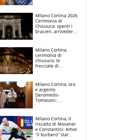
la rivolta delle star
olimpiche
Milano Cortina 2026
Cerimonia di
Chiusura: spenti i
bracieri, arrivederci
in Francia. Coventry:
"L'Italia ha definito
un nuovo standard"
Milano Cortina,
cerimonia di
chiusura: le
frecciate di
Bulbarelli, la gaffe, il
dissing Rai sullo sci
di fondo
Milano Cortina, oro
e argento
Deromedis-
Tomasoni:
l'accoglienza a Casa
Italia
Milano Cortina, il
riscatto di Mosaner
e Constantini: Amos
“il burbero” star
anche sui social e