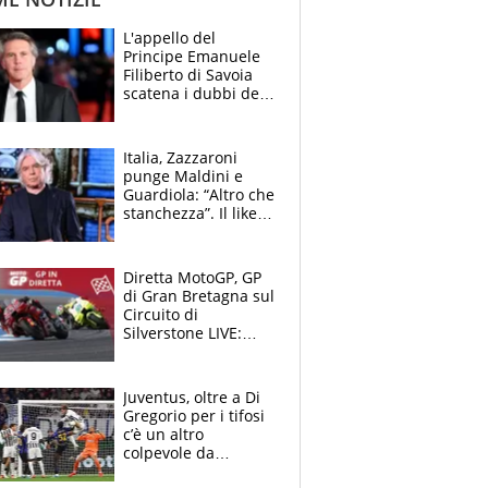
L'appello del
Principe Emanuele
Filiberto di Savoia
scatena i dubbi dei
tifosi: "E' una
trappola"
Italia, Zazzaroni
punge Maldini e
Guardiola: “Altro che
stanchezza”. Il like
di Mancini e le
polemiche sui social
Diretta MotoGP, GP
di Gran Bretagna sul
Circuito di
Silverstone LIVE:
Fernandez in fuga,
cade Bagnaia
Juventus, oltre a Di
Gregorio per i tifosi
c’è un altro
colpevole da
mandar via