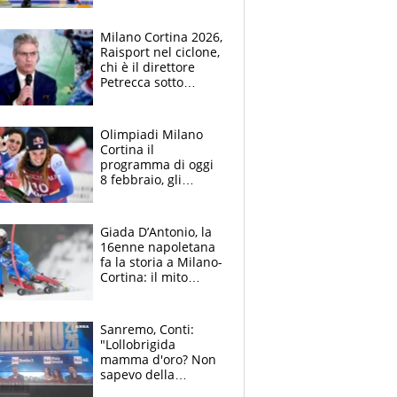
ora la sfilata con
Brignone
Milano Cortina 2026,
Raisport nel ciclone,
chi è il direttore
Petrecca sotto
accusa: intuizioni
vincenti e flop,
l'attacco dell'Usigrai
Olimpiadi Milano
Cortina il
programma di oggi
8 febbraio, gli
italiani in gara e
dove vederli in tv
Giada D’Antonio, la
16enne napoletana
fa la storia a Milano-
Cortina: il mito
Shiffrin, il sogno e le
polemiche
Sanremo, Conti:
"Lollobrigida
mamma d'oro? Non
sapevo della
polemica, mi