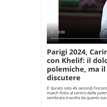
Parigi 2024, Cari
con Khelif: il dol
polemiche, ma il
discutere
E’ durato solo 46 secondi l’incon
match finito al centro delle pole
sembrata travolta da quanto succ