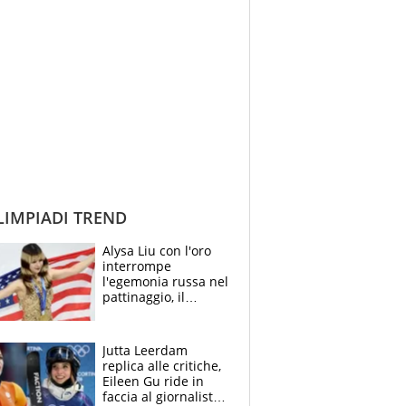
IMPIADI TREND
Alysa Liu con l'oro
interrompe
l'egemonia russa nel
pattinaggio, il
ritorno trionfale
messaggio al
presidente Donald
Jutta Leerdam
Trump
replica alle critiche,
Eileen Gu ride in
faccia al giornalista: