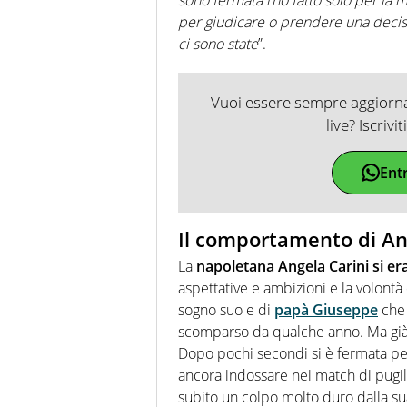
per giudicare o prendere una decis
ci sono state
”.
Vuoi essere sempre aggiornat
live? Iscrivi
Ent
Il comportamento di An
La
napoletana Angela Carini si er
aspettative e ambizioni e la volontà
sogno suo e di
papà Giuseppe
che 
scomparso da qualche anno. Ma già da
Dopo pochi secondi si è fermata per
ancora indossare nei match di pugil
subito un colpo molto duro dalla sua