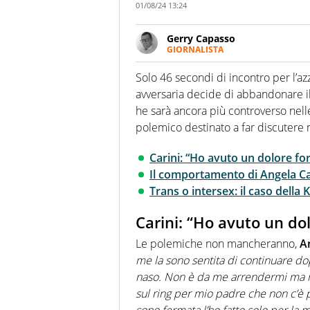
01/08/24 13:24
Gerry Capasso
GIORNALISTA
Per lui gli sport americani non 
innata di trovare la notizia do
Solo 46 secondi di incontro per l’a
avversaria decide di abbandonare il 
he sarà ancora più controverso nell
polemico destinato a far discutere 
Carini: “Ho avuto un dolore for
Il comportamento di Angela Ca
Trans o intersex: il caso della K
Carini: “Ho avuto un dol
Le polemiche non mancheranno,
A
me la sono sentita di continuare do
naso. Non è da me arrendermi ma no
sul ring per mio padre che non c’è 
sono fermata l’ho fatto solo per la 