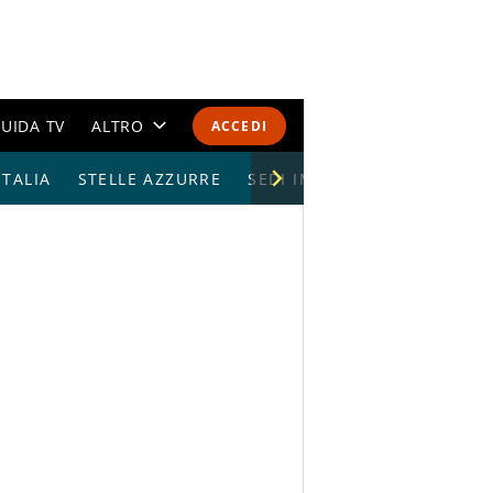
UIDA TV
ALTRO
ACCEDI
TALIA
STELLE AZZURRE
CALENDARI E CLASSIFICHE
SEDI IMPIANTI
ALTRI SPORT
MONDIALI 2026
OLIMPIADI
GOSSIP
LIFESTYLE