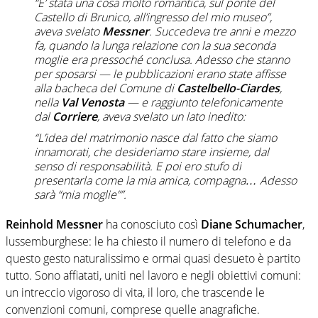
“E’ stata una cosa molto romantica, sul ponte del
Castello di Brunico, all’ingresso del mio museo”,
aveva svelato
Messner
. Succedeva tre anni e mezzo
fa, quando la lunga relazione con la sua seconda
moglie era pressoché conclusa. Adesso che stanno
per sposarsi — le pubblicazioni erano state affisse
alla bacheca del Comune di
Castelbello-Ciardes
,
nella
Val Venosta
— e raggiunto telefonicamente
dal
Corriere
, aveva svelato un lato inedito:
“L’idea del matrimonio nasce dal fatto che siamo
innamorati, che desideriamo stare insieme, dal
senso di responsabilità. E poi ero stufo di
presentarla come la mia amica, compagna… Adesso
sarà “mia moglie””.
Reinhold Messner
ha conosciuto così
Diane Schumacher
,
lussemburghese: le ha chiesto il numero di telefono e da
questo gesto naturalissimo e ormai quasi desueto è partito
tutto. Sono affiatati, uniti nel lavoro e negli obiettivi comuni:
un intreccio vigoroso di vita, il loro, che trascende le
convenzioni comuni, comprese quelle anagrafiche.