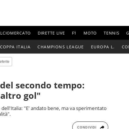
ALCIOMERCATO
DIRETTE LIVE
F1
MOTO
TENNIS
G
COPPA ITALIA
CHAMPIONS LEAGUE
EUROPA L.
CO
eferite
 del secondo tempo:
ltro gol"
o dell'Italia: "E' andato bene, ma va sperimentato
ità".
CONDIVIDI