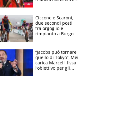
non soddisfano: il
crollo nell'estate
delle tensioni
Ciccone e Scaroni,
due secondi posti
tra orgoglio e
rimpianto a Burgos
e in Polonia. E si
rivede Pellizzari
“Jacobs può tornare
quello di Tokyo”, Mei
carica Marcell, fissa
l’obiettivo per gli
Europei e scherza
su Binaghi