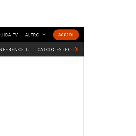
UIDA TV
ALTRO
ACCEDI
NFERENCE L.
CALENDARI E CLASSIFICHE
CALCIO ESTERO
SUPERCOPPA ITALIAN
ALTRI SPORT
MONDIALI 2026
OLIMPIADI
GOSSIP
LIFESTYLE