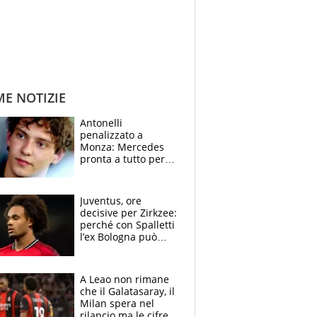
ME NOTIZIE
Antonelli
penalizzato a
Monza: Mercedes
pronta a tutto per
frenare Ferrari.
Vasseur avverte
sull’ADUO: “Cambia
Juventus, ore
poco”
decisive per Zirkzee:
perché con Spalletti
l’ex Bologna può
cambiare il volto dei
bianconeri
A Leao non rimane
che il Galatasaray, il
Milan spera nel
rilancio ma le cifre