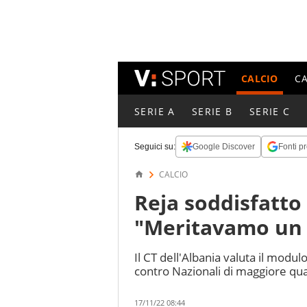
CALCIO
C
SERIE A
SERIE B
SERIE C
Seguici su:
Google Discover
Fonti pr
CALCIO
Reja soddisfatto
"Meritavamo un a
Il CT dell'Albania valuta il modul
contro Nazionali di maggiore qual
17/11/22 08:44