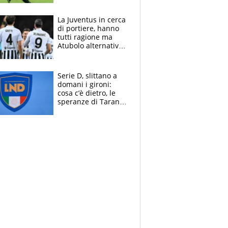
sentenza dei tifosi
La Juventus in cerca
di portiere, hanno
tutti ragione ma
Atubolo alternativa
a Vicario non regge
e la soluzione
rimane Milinkovic-
Serie D, slittano a
Savic
domani i gironi:
cosa c’è dietro, le
speranze di Taranto
e Messina, chi può
essere ripescato