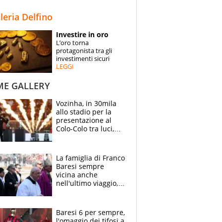
STORIE
lleria Delfino
SPECIALI
Investire in oro
L’oro torna
ESPERTI
protagonista tra gli
investimenti sicuri
LEGGI
CONTATTI
ME GALLERY
Vozinha, in 30mila
allo stadio per la
presentazione al
Colo-Colo tra luci,
spettacolo, elicotteri
e paracadutisti
La famiglia di Franco
Baresi sempre
vicina anche
nell'ultimo viaggio,
la moglie Maura, i
figli e i suoi cari
circondati
Baresi 6 per sempre,
dall'affetto dei tifosi
l'omaggio dei tifosi a