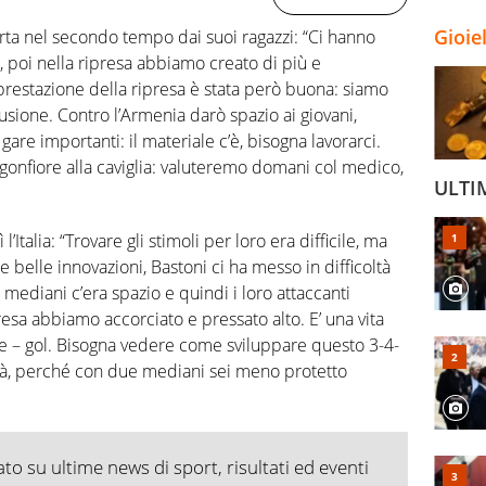
Gioie
erta nel secondo tempo dai suoi ragazzi: “Ci hanno
, poi nella ripresa abbiamo creato di più e
prestazione della ripresa è stata però buona: siamo
lusione. Contro l’Armenia darò spazio ai giovani,
are importanti: il materiale c’è, bisogna lavorarci.
 gonfiore alla caviglia: valuteremo domani col medico,
ULTI
l’Italia: “Trovare gli stimoli per loro era difficile, ma
te belle innovazioni, Bastoni ci ha messo in difficoltà
 mediani c’era spazio e quindi i loro attaccanti
resa abbiamo accorciato e pressato alto. E’ una vita
e – gol. Bisogna vedere come sviluppare questo 3-4-
tà, perché con due mediani sei meno protetto
o su ultime news di sport, risultati ed eventi