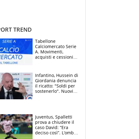
ORT TREND
Tabellone
Calciomercato Serie
A. Movimenti,
acquisti e cessioni:
estate 2026-27
Infantino, Hussein di
Giordania denuncia
il ricatto: "Soldi per
sostenerlo". Nuovi
guai per il boss
della FIFA
Juventus, Spalletti
prova a chiudere il
caso David: “Era
deciso così”. L’ombra
di Zirkzee e la