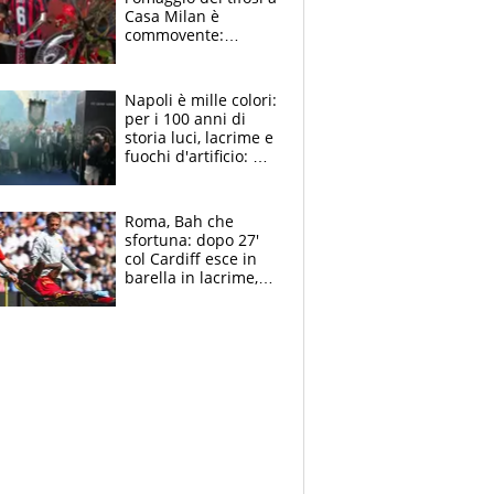
Casa Milan è
commovente:
maglie, bandiere,
sciarpe, lacrime e
bigliettini
Napoli è mille colori:
per i 100 anni di
storia luci, lacrime e
fuochi d'artificio: De
Laurentiis salta al
coro anti-Juve
Roma, Bah che
sfortuna: dopo 27'
col Cardiff esce in
barella in lacrime,
Dybala rigore da
schiaffi, i giallorossi
prendono 3 gol in
45'