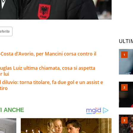
eferite
ULTI
-Costa d’Avorio, per Mancini corsa contro il
uglas Luiz ultima chiamata, cosa si aspetta
 lui
 diluvio: torna titolare, fa due gol e un assist e
tiro