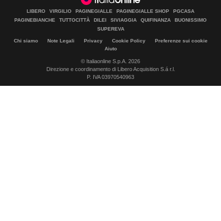
LIBERO
VIRGILIO
PAGINEGIALLE
PAGINEGIALLE SHOP
PGCASA
PAGINEBIANCHE
TUTTOCITTÀ
DILEI
SIVIAGGIA
QUIFINANZA
BUONISSIMO
SUPEREVA
Chi siamo
Note Legali
Privacy
Cookie Policy
Preferenze sui cookie
Aiuto
© Italiaonline S.p.A. 2026
Direzione e coordinamento di Libero Acquisition S.á r.l.
P. IVA 03970540963