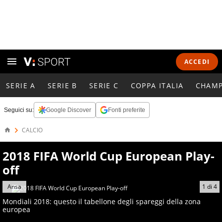
ACCEDI
SERIE A
SERIE B
SERIE C
COPPA ITALIA
CHAMP
Seguici su:
Google Discover
Fonti preferite
CALCIO
2018 FIFA World Cup European Play-
off
Ansa
1
di
4
Mondiali 2018: questo il tabellone degli spareggi della zona
europea