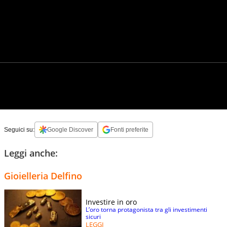
Seguici su:
Google Discover
Fonti preferite
Leggi anche:
Gioielleria Delfino
Investire in oro
L’oro torna protagonista tra gli investimenti
sicuri
LEGGI