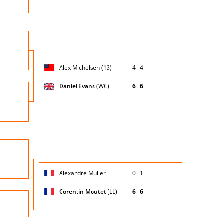
Turno
io
di
servizio
Giocatore
Turno
Alex Michelsen (13)
4
4
(posizione
Stato
Nazionalità
Punteggio
di
testa di
partita
servizio
serie)
Daniel Evans
(WC)
6
6
Turno
io
di
servizio
Nazio
Turno
io
di
servizio
Giocatore
Turno
Alexandre Muller
0
1
(posizione
Stato
Nazionalità
Punteggio
di
testa di
partita
servizio
serie)
Corentin Moutet
(LL)
6
6
Turno
io
di
servizio