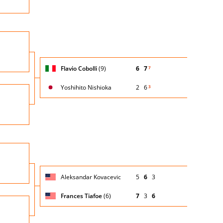
Turno
io
di
servizio
Giocatore
Turno
Flavio Cobolli
(9)
6
7
7
(posizione
Stato
Nazionalità
Punteggio
di
testa di
partita
servizio
serie)
Yoshihito Nishioka
2
6
3
Turno
io
di
servizio
Nazio
Turno
io
di
servizio
Giocatore
Turno
Aleksandar Kovacevic
5
6
3
(posizione
Stato
Nazionalità
Punteggio
di
testa di
partita
servizio
serie)
Frances Tiafoe
(6)
7
3
6
Turno
io
di
servizio