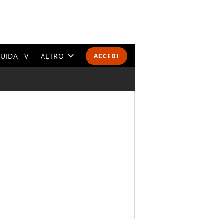
UIDA TV
ALTRO
ACCEDI
CALENDARI E CLASSIFICHE
ALTRI SPORT
MONDIALI 2026
OLIMPIADI
GOSSIP
LIFESTYLE