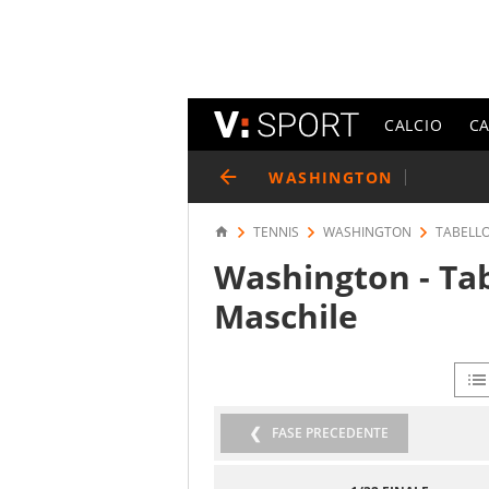
CALCIO
C
WASHINGTON
TENNIS
WASHINGTON
TABELL
Washington - Tab
Maschile
FASE PRECEDENTE