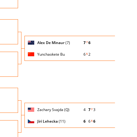
Turno
io
di
servizio
Giocatore
Turno
Alex De Minaur
(7)
7
6
7
(posizione
Stato
Nazionalità
Punteggio
di
testa di
partita
servizio
serie)
Yunchaokete Bu
6
2
5
Turno
io
di
servizio
Nazio
Turno
io
di
servizio
Giocatore
Turno
Zachary Svajda (Q)
4
7
3
7
(posizione
Stato
Nazionalità
Punteggio
di
testa di
partita
servizio
serie)
Jiri Lehecka
(11)
6
6
6
5
Turno
io
di
servizio