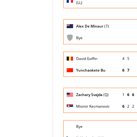
(LL)
Giocatore
Alex De Minaur
(7)
(posizione
Stato
Nazionalità
Puntegg
testa di
partita
serie)
Bye
Giocatore
David Goffin
4
5
(posizione
Stato
Nazionalità
Puntegg
testa di
partita
serie)
Yunchaokete Bu
6
7
Giocatore
Zachary Svajda
(Q)
1
6
6
(posizione
Stato
Nazionalità
Puntegg
testa di
partita
serie)
Miomir Kecmanovic
6
2
2
Giocatore
Bye
(posizione
Stato
Nazionalità
Puntegg
testa di
partita
serie)