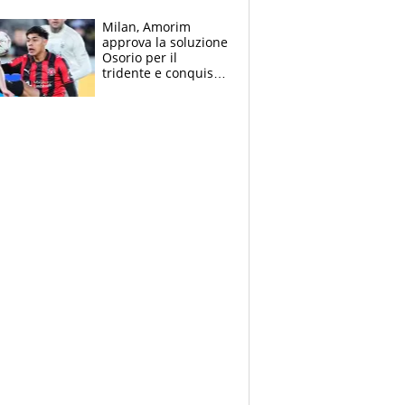
Bezzecchi
Milan, Amorim
approva la soluzione
Osorio per il
tridente e conquista
Jashari: la frecciata
dello svizzero all'ex
Allegri
Giocatore
Turno
Ben Shelton
(4)
6
6
(posizione
Stato
nalità
Punteggio
di
testa di
partita
servizio
serie)
Gabriel Diallo (15)
3
2