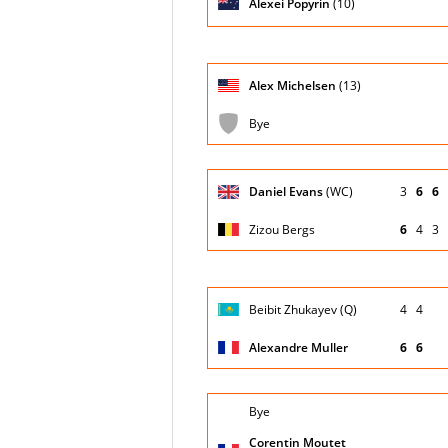
Alexei Popyrin
(10)
Giocatore
Alex Michelsen
(13)
(posizione
Stato
Nazionalità
Puntegg
testa di
partita
serie)
Bye
Giocatore
Daniel Evans
(WC)
3
6
6
(posizione
Stato
Nazionalità
Puntegg
testa di
partita
serie)
Zizou Bergs
6
4
3
Giocatore
Beibit Zhukayev (Q)
4
4
(posizione
Stato
Nazionalità
Puntegg
testa di
partita
serie)
Alexandre Muller
6
6
Giocatore
Bye
(posizione
Stato
Nazionalità
Puntegg
testa di
partita
Corentin Moutet
serie)