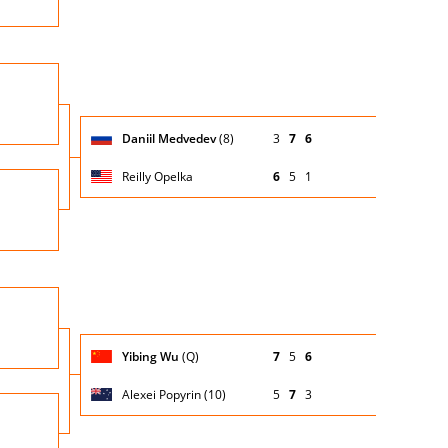
Turno
io
di
servizio
Giocatore
Turno
Daniil Medvedev
(8)
3
7
6
(posizione
Stato
Nazionalità
Punteggio
di
testa di
partita
servizio
serie)
Reilly Opelka
6
5
1
Turno
io
di
servizio
Nazio
Turno
io
di
servizio
Giocatore
Turno
Yibing Wu
(Q)
7
5
6
(posizione
Stato
Nazionalità
Punteggio
di
testa di
partita
servizio
serie)
Alexei Popyrin (10)
5
7
3
Turno
io
di
servizio