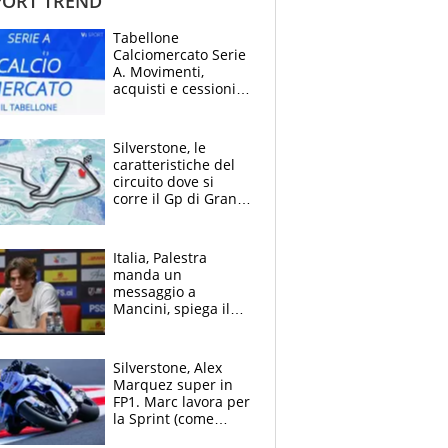
ORT TREND
Giocatore
Taylor Fritz (1)
(posizione
Stat
Nazionalità
Tabellone
testa di
part
Alejandro Davidovich
serie)
Calciomercato Serie
Fokina
(12)
A. Movimenti,
acquisti e cessioni:
estate 2026-27
Silverstone, le
caratteristiche del
circuito dove si
corre il Gp di Gran
Bretagna del
Giocatore
Motomondiale
Alejandro Davidovich
Turno
6
6
(posizione
Stato
Fokina
(12)
nalità
Punteggio
di
Italia, Palestra
testa di
partita
servizio
serie)
manda un
Learner Tien
2
2
messaggio a
Mancini, spiega il
motivo del no
all’Inter e lancia
l'alleanza con
Silverstone, Alex
Donnarumma
Marquez super in
FP1. Marc lavora per
la Sprint (come
Martin), bene