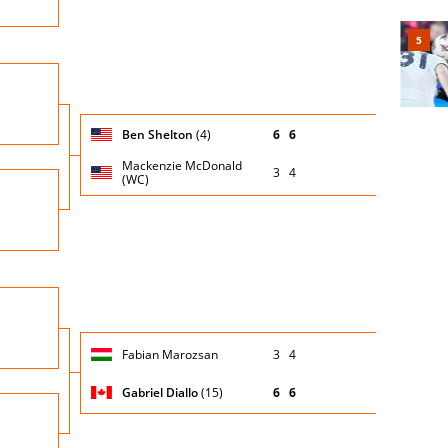
Turno
io
di
servizio
Giocatore
Turno
Ben Shelton
(4)
6
6
(posizione
Stato
Nazionalità
Punteggio
di
testa di
partita
servizio
Mackenzie McDonald
serie)
3
4
(WC)
Turno
io
di
servizio
Nazio
Turno
io
di
servizio
Giocatore
Turno
Fabian Marozsan
3
4
(posizione
Stato
Nazionalità
Punteggio
di
testa di
partita
servizio
serie)
Gabriel Diallo
(15)
6
6
Turno
io
di
servizio