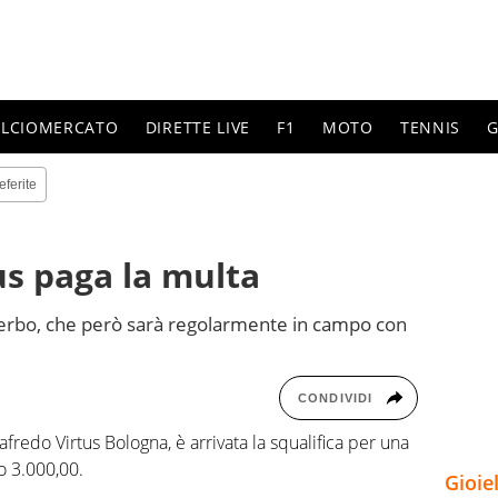
ALCIOMERCATO
DIRETTE LIVE
F1
MOTO
TENNIS
G
eferite
us paga la multa
l serbo, che però sarà regolarmente in campo con
CONDIVIDI
fredo Virtus Bologna, è arrivata la squalifica per una
ro 3.000,00.
Gioie