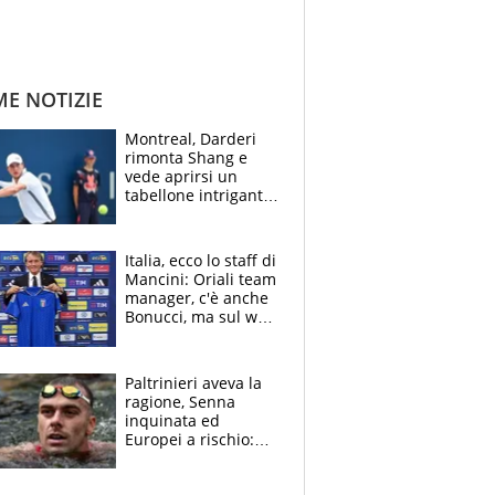
ME NOTIZIE
Montreal, Darderi
rimonta Shang e
vede aprirsi un
tabellone intrigante:
"Penso solo a
Borges, ma sono
felice del mio livello"
Italia, ecco lo staff di
Mancini: Oriali team
manager, c'è anche
Bonucci, ma sul web
infuria la polemica
Paltrinieri aveva la
ragione, Senna
inquinata ed
Europei a rischio:
allenamenti fermi,
cosa succede