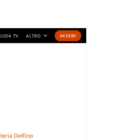
UIDA TV
ALTRO
ACCEDI
CALENDARI E CLASSIFICHE
ALTRI SPORT
MONDIALI 2026
OLIMPIADI
GOSSIP
LIFESTYLE
lleria Delfino