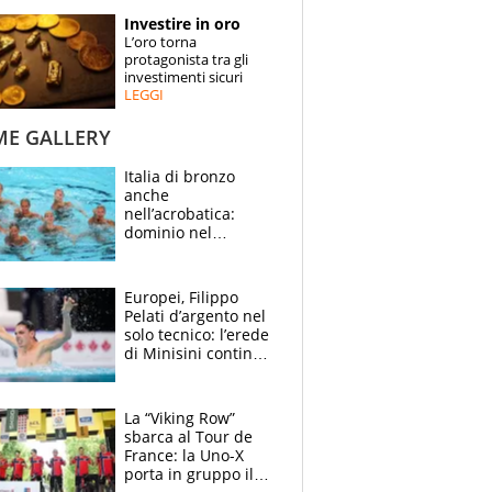
STORIE
Investire in oro
L’oro torna
SPECIALI
protagonista tra gli
investimenti sicuri
LEGGI
ESPERTI
ME GALLERY
CONTATTI
Italia di bronzo
anche
nell’acrobatica:
dominio nel
medagliere, ora
tocca a Ceccon, Curti
e compagni
Europei, Filippo
continuare
Pelati d’argento nel
solo tecnico: l’erede
di Minisini continua
a stupire, Los
Angeles è già nel
mirino
La “Viking Row”
sbarca al Tour de
France: la Uno-X
porta in gruppo il