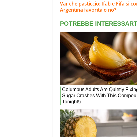
Var che pasticcio: Ifab e Fifa si 
Argentina favorita o no?