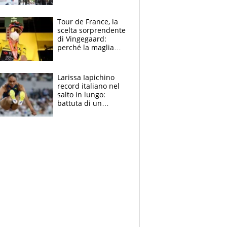
rito della Norvegia
di Haaland e
compagni
Tour de France, la
scelta sorprendente
di Vingegaard:
perché la maglia
gialla indossa la
mascherina, il
rischio da evitare
Larissa Iapichino
record italiano nel
salto in lungo:
battuta di un
centimetro mamma
Fiona May