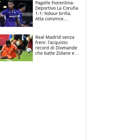
adesso
Pagelle Fiorentina-
Deportivo La Coruña
1-1: Ndour brilla,
Atta convince.
Pongracic rovina
tutto nel finale
Real Madrid senza
freni: l’acquisto
record di Diomande
che batte Zidane e
Ronaldo. Vinicius
rinnova: le cifre