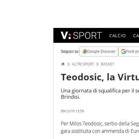
CALCIO
C
Seguici su:
Google Discover
Fonti pr
ALTRI SPORT
BASKET
Teodosic, la Virt
Una giornata di squalifica per i
Brindisi.
09/12/19 13:59
Per Milos Teodosic, serbo della Sega
gara sostituita con ammenda di Eu