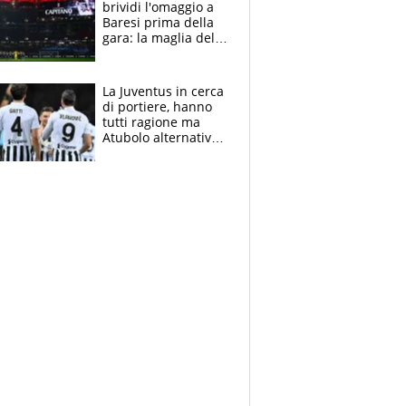
brividi l'omaggio a
Baresi prima della
gara: la maglia del
capitano a
centrocampo
La Juventus in cerca
di portiere, hanno
tutti ragione ma
Atubolo alternativa
a Vicario non regge
e la soluzione
rimane Milinkovic-
Savic