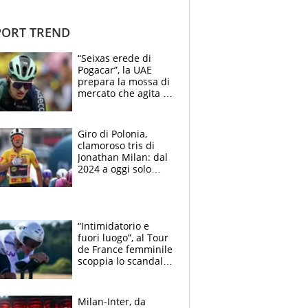
ORT TREND
“Seixas erede di
Pogacar”, la UAE
prepara la mossa di
mercato che agita la
Francia. Ciccone,
che beffa alla Vuelta
a Burgos
Giro di Polonia,
clamoroso tris di
Jonathan Milan: dal
2024 a oggi solo
Pogacar ha vinto più
di lui. Bene Romele
e Skerl
“Intimidatorio e
fuori luogo”, al Tour
de France femminile
scoppia lo scandalo:
un uomo controlla i
reggiseni delle
atlete
Milan-Inter, da