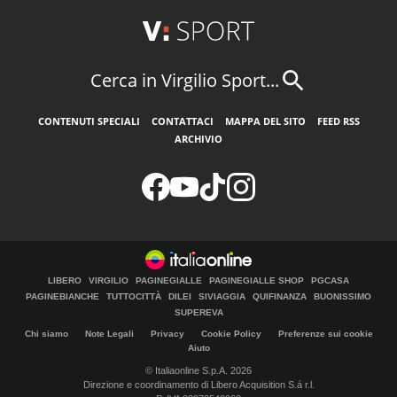
Cerca in Virgilio Sport...
CONTENUTI SPECIALI
CONTATTACI
MAPPA DEL SITO
FEED RSS
ARCHIVIO
LIBERO
VIRGILIO
PAGINEGIALLE
PAGINEGIALLE SHOP
PGCASA
PAGINEBIANCHE
TUTTOCITTÀ
DILEI
SIVIAGGIA
QUIFINANZA
BUONISSIMO
SUPEREVA
Chi siamo
Note Legali
Privacy
Cookie Policy
Preferenze sui cookie
Aiuto
© Italiaonline S.p.A. 2026
Direzione e coordinamento di Libero Acquisition S.á r.l.