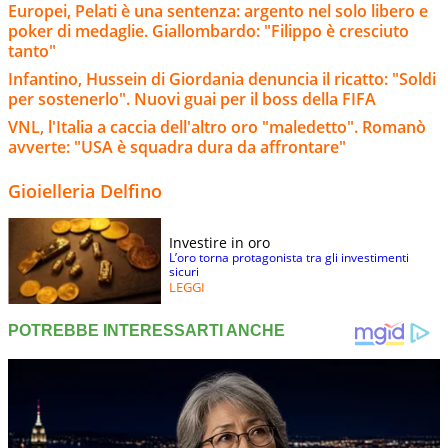
Europei, Pelati è una sentenza: argento nel solo libero e
poker di medaglie. Giallombardo: "Filippo è cresciuto
tanto"
Infantino, Hussein di Giordania denuncia il ricatto: "Soldi
per sostenerlo". Nuovi guai per il boss della FIFA
VNL, l'Italia a caccia dell'altro oro "maledetto". Romanò
avverte: "USA è squadra dura da affrontare"
Gioielleria Delfino
Investire in oro
L’oro torna protagonista tra gli investimenti
sicuri
LEGGI