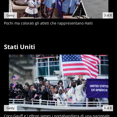
Getty
3
di
8
Pochi ma colorati gli atleti che rappresentano Haiti
Stati Uniti
Getty
4
di
8
Coco Gauff e LeBron James i portabandiera di una nazionale