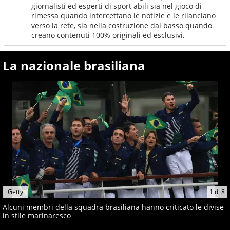
giornalisti ed esperti di sport abili sia nel gioco di
rimessa quando intercettano le notizie e le rilanciano
verso la rete, sia nella costruzione dal basso quando
creano contenuti 100% originali ed esclusivi.
La nazionale brasiliana
Getty
1
di
8
Alcuni membri della squadra brasiliana hanno criticato le divise
in stile marinaresco