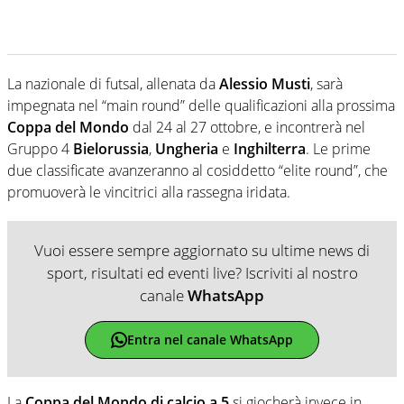
La nazionale di futsal, allenata da
Alessio Musti
, sarà
impegnata nel “main round” delle qualificazioni alla prossima
Coppa del Mondo
dal 24 al 27 ottobre, e incontrerà nel
Gruppo 4
Bielorussia
,
Ungheria
e
Inghilterra
. Le prime
due classificate avanzeranno al cosiddetto “elite round”, che
promuoverà le vincitrici alla rassegna iridata.
Vuoi essere sempre aggiornato su ultime news di
sport, risultati ed eventi live? Iscriviti al nostro
canale
WhatsApp
Entra nel canale WhatsApp
La
Coppa del Mondo
di calcio a 5
si giocherà invece in