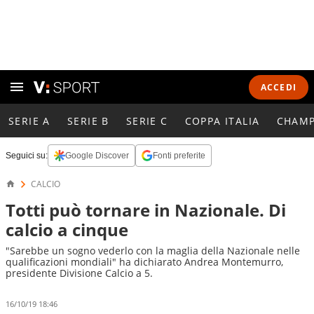
ACCEDI
SERIE A
SERIE B
SERIE C
COPPA ITALIA
CHAMP
Seguici su:
Google Discover
Fonti preferite
CALCIO
Totti può tornare in Nazionale. Di
calcio a cinque
"Sarebbe un sogno vederlo con la maglia della Nazionale nelle
qualificazioni mondiali" ha dichiarato Andrea Montemurro,
presidente Divisione Calcio a 5.
16/10/19 18:46