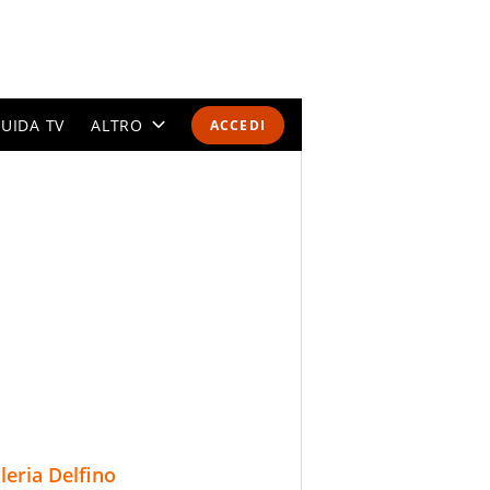
UIDA TV
ALTRO
ACCEDI
CALENDARI E CLASSIFICHE
ALTRI SPORT
MONDIALI 2026
OLIMPIADI
GOSSIP
LIFESTYLE
lleria Delfino