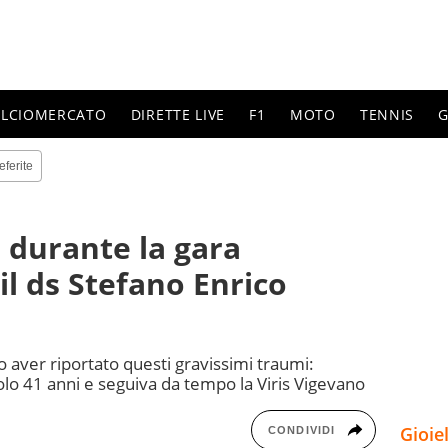
ALCIOMERCATO
DIRETTE LIVE
F1
MOTO
TENNIS
G
eferite
o durante la gara
 il ds Stefano Enrico
aver riportato questi gravissimi traumi:
olo 41 anni e seguiva da tempo la Viris Vigevano
Gioie
CONDIVIDI