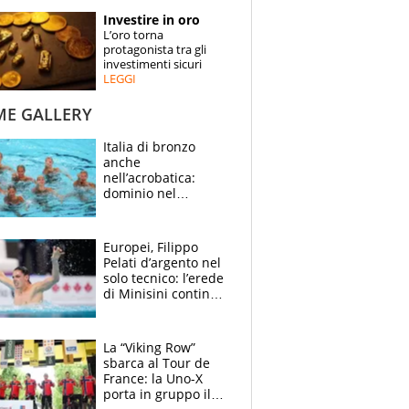
STORIE
Investire in oro
L’oro torna
SPECIALI
protagonista tra gli
investimenti sicuri
LEGGI
ESPERTI
ME GALLERY
CONTATTI
Italia di bronzo
anche
nell’acrobatica:
dominio nel
medagliere, ora
tocca a Ceccon, Curti
e compagni
Europei, Filippo
continuare
Pelati d’argento nel
solo tecnico: l’erede
di Minisini continua
a stupire, Los
Angeles è già nel
mirino
La “Viking Row”
sbarca al Tour de
France: la Uno-X
porta in gruppo il