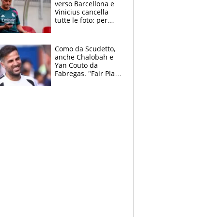
verso Barcellona e
Vinicius cancella
tutte le foto: per
Mourinho due grane
da risolvere
Como da Scudetto,
anche Chalobah e
Yan Couto da
Fabregas. "Fair Play
Finanziario?
Pagheremo la
multa"