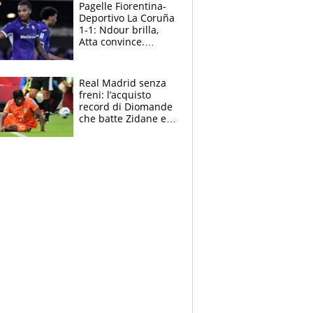
adesso
Pagelle Fiorentina-
Deportivo La Coruña
1-1: Ndour brilla,
Atta convince.
Pongracic rovina
tutto nel finale
Real Madrid senza
freni: l’acquisto
record di Diomande
che batte Zidane e
Ronaldo. Vinicius
rinnova: le cifre