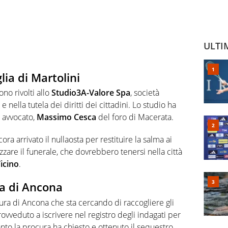
ULTI
lia di Martolini
ono rivolti allo
Studio3A-Valore Spa
, società
 nella tutela dei diritti dei cittadini. Lo studio ha
 avvocato,
Massimo Cesca
del foro di Macerata.
a arrivato il nullaosta per restituire la salma ai
zzare il funerale, che dovrebbero tenersi nella città
icino
.
ra di Ancona
ura di Ancona che sta cercando di raccogliere gli
provveduto a iscrivere nel registro degli indagati per
tanto la procura ha chiesto e ottenuto il sequestro