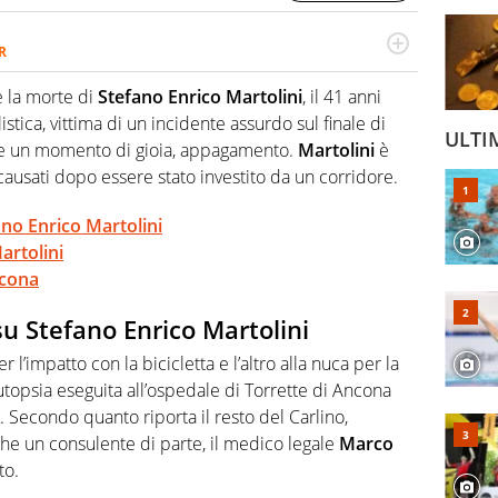
R
2007, scrive per curiosità personale e necessità:
 e dei suoi protagonisti, concedendosi innocenti evasioni
e la morte di
Stefano Enrico Martolini
, il 41 anni
format. Un tempo ala destra, oggi si sente a suo agio nel
istica, vittima di un incidente assurdo sul finale di
fica riservata dei migliori 5 calciatori di sempre.
ULTI
re un momento di gioia, appagamento.
Martolini
è
causati dopo essere stato investito da un corridore.
fano Enrico Martolini
artolini
ncona
 su Stefano Enrico Martolini
r l’impatto con la bicicletta e l’altro alla nuca per la
l’autopsia eseguita all’ospedale di Torrette di Ancona
. Secondo quanto riporta il resto del Carlino,
he un consulente di parte, il medico legale
Marco
to.