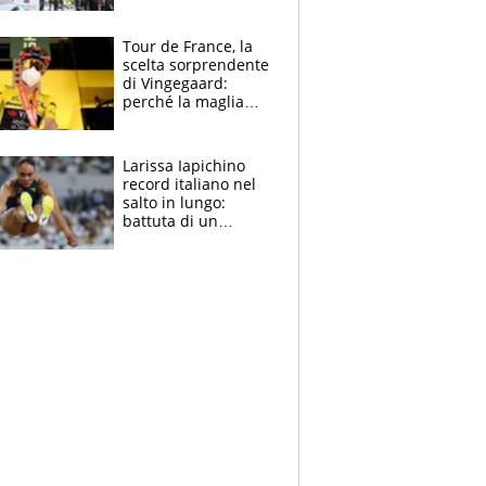
rito della Norvegia
di Haaland e
compagni
Tour de France, la
scelta sorprendente
di Vingegaard:
perché la maglia
gialla indossa la
mascherina, il
rischio da evitare
Larissa Iapichino
record italiano nel
salto in lungo:
battuta di un
centimetro mamma
Fiona May