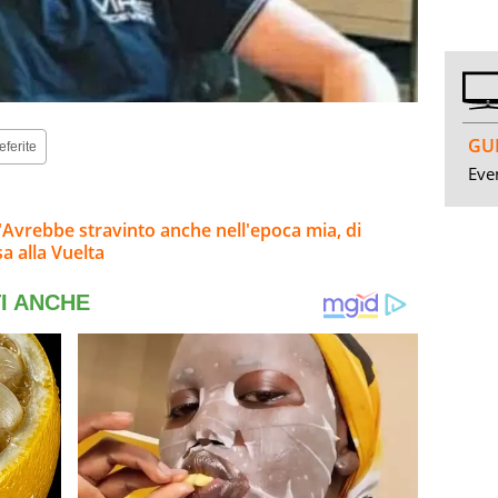
GUI
eferite
Even
"Avrebbe stravinto anche nell'epoca mia, di
a alla Vuelta