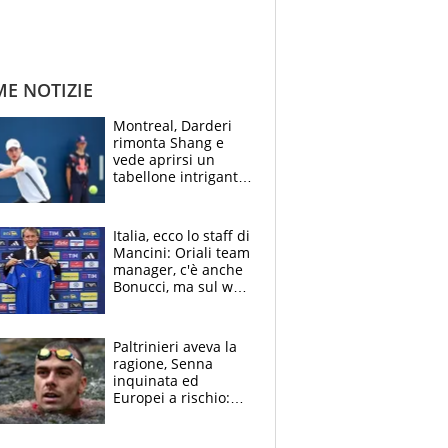
ME NOTIZIE
Montreal, Darderi
rimonta Shang e
vede aprirsi un
tabellone intrigante:
"Penso solo a
Borges, ma sono
felice del mio livello"
Italia, ecco lo staff di
Mancini: Oriali team
manager, c'è anche
Bonucci, ma sul web
infuria la polemica
Paltrinieri aveva la
ragione, Senna
inquinata ed
Europei a rischio:
allenamenti fermi,
cosa succede