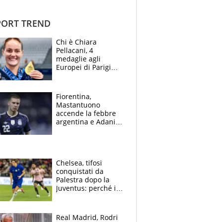
ORT TREND
Chi è Chiara
Pellacani, 4
medaglie agli
Europei di Parigi
2026, papà
Giampaolo
giornalista, mamma
Fiorentina,
insegnante e il
Mastantuono
fratello calciatore
accende la febbre
argentina e Adani
impazzisce. Ma
Antognoni ‘rovina la
festa’ a Commisso
Chelsea, tifosi
conquistati da
Palestra dopo la
Juventus: perché i
fan dei Blues sono
pazzi dell’azzurro
Real Madrid, Rodri