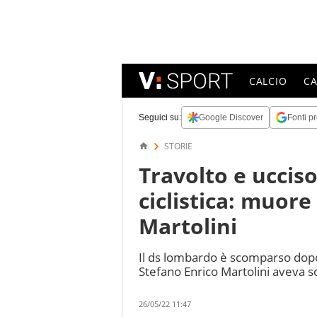
CALCIO
C
Seguici su:
Google Discover
Fonti pr
STORIE
Travolto e uccis
ciclistica: muore
Martolini
Il ds lombardo è scomparso dopo 
Stefano Enrico Martolini aveva s
26/05/22 11:47