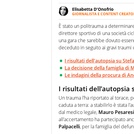
Elisabetta D'Onofrio
GIORNALISTA E CONTENT CREATO
Giornalista professionista dal 
soprattutto di calcio, di sport
È stato un politrauma a determinar
nell'ambito della creazione di 
direttore sportivo di una società cicl
ruolo di libero. Cura una classi
una gara che sarebbe dovuto esse
deceduto in seguito ai gravi traumi 
I risultati dell'autopsia su Ste
La decisione della famiglia di M
Le indagini della procura di A
I risultati dell’autopsia
Un trauma l’ha riportato al torace, pe
caduta a terra: a stabilirlo è stata 
dal medico legale,
Mauro Pesaresi
all’accertamento ha partecipato anc
Palpacelli
, per la famiglia del defun