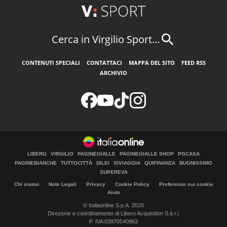
Cerca in Virgilio Sport...
CONTENUTI SPECIALI
CONTATTACI
MAPPA DEL SITO
FEED RSS
ARCHIVIO
LIBERO
VIRGILIO
PAGINEGIALLE
PAGINEGIALLE SHOP
PGCASA
PAGINEBIANCHE
TUTTOCITTÀ
DILEI
SIVIAGGIA
QUIFINANZA
BUONISSIMO
SUPEREVA
Chi siamo
Note Legali
Privacy
Cookie Policy
Preferenze sui cookie
Aiuto
© Italiaonline S.p.A. 2026
Direzione e coordinamento di Libero Acquisition S.á r.l.
P. IVA 03970540963