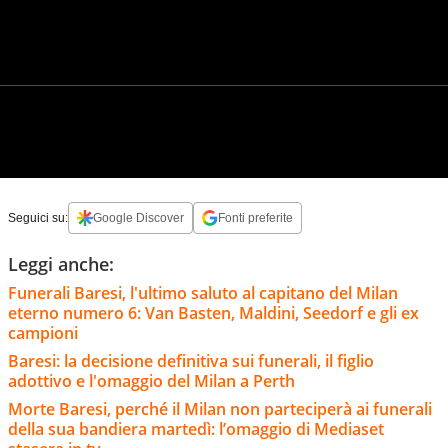
Seguici su:
Google Discover
Fonti preferite
Leggi anche:
Funerali Baresi, l'ultimo saluto al capitano del Milan
eterno numero 6: Van Basten, Maldini, Seedorf e gli ex
campioni
Baresi: la decisione definitiva sui funerali, il figlio
adottivo e l'omaggio del Milan a Perth
Morte Baresi, perché il Milan non parteciperà ai funerali
della sua bandiera martedì: l’omaggio di Mediaset