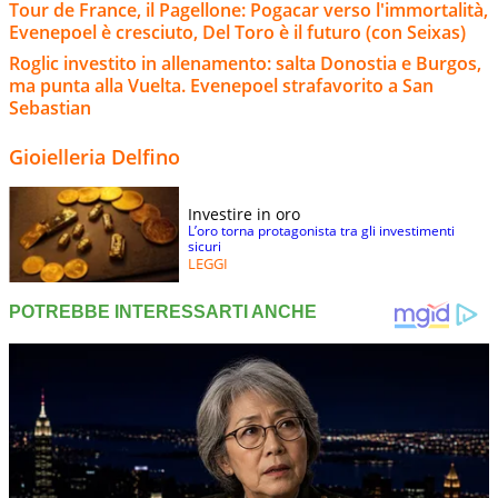
Tour de France, il Pagellone: Pogacar verso l'immortalità,
Evenepoel è cresciuto, Del Toro è il futuro (con Seixas)
Roglic investito in allenamento: salta Donostia e Burgos,
ma punta alla Vuelta. Evenepoel strafavorito a San
Sebastian
Gioielleria Delfino
Investire in oro
L’oro torna protagonista tra gli investimenti
sicuri
LEGGI